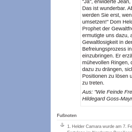
"Ja", erwiderte Jean,
Das ist wunderbar. Ab
werden Sie erst, wenn
umsetzen!" Dom Held
Prophet der Gewaltfre
ermutigte uns dazu, a
Gewaltlosigkeit in 
Befreiungsprozess in
einzubringen. Er erz
mühevollen Ringen, d
dazu zu drängen, sich
Positionen zu lösen 
zu treten.
Aus: "Wie Feinde Fr
Hildegard Goss-Mayr,
Fußnoten
1.
Helder Camara wurde am 7. Febr