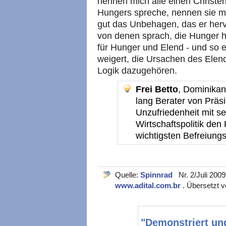
nennen mich alle einen Christe
Hungers spreche, nennen sie m
gut das Unbehagen, das er hervo
von denen sprach, die Hunger 
für Hunger und Elend - und so e
weigert, die Ursachen des Elend
Logik dazugehören.
Frei Betto
, Dominikane
lang Berater von Präs
Unzufriedenheit mit se
Wirtschaftspolitik den 
wichtigsten Befreiungs
Quelle:
Spinnrad
Nr. 2/Juli 2009.
www.adital.com.br
. Übersetzt v
"Demonstriert und