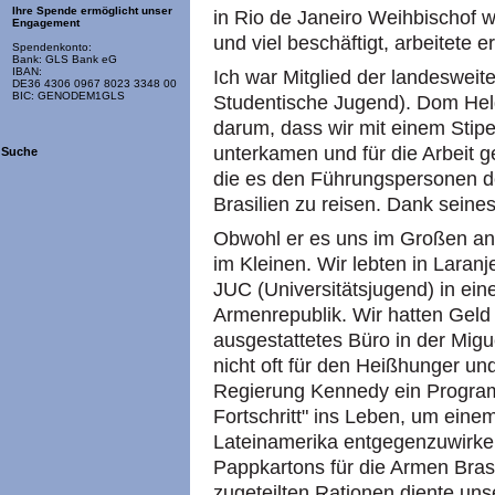
Ihre Spende ermöglicht unser
in Rio de Janeiro Weihbischof wa
Engagement
und viel beschäftigt, arbeitete e
Spendenkonto:
Bank: GLS Bank eG
IBAN:
Ich war Mitglied der landesweit
DE36 4306 0967 8023 3348 00
BIC: GENODEM1GLS
Studentische Jugend). Dom Held
darum, dass wir mit einem Stip
unterkamen und für die Arbeit ge
Suche
die es den Führungspersonen d
Brasilien zu reisen. Dank seine
Obwohl er es uns im Großen an n
im Kleinen. Wir lebten in Laran
JUC (Universitätsjugend) in ein
Armenrepublik. Wir hatten Geld 
ausgestattetes Büro in der Mig
nicht oft für den Heißhunger und
Regierung Kennedy ein Program
Fortschritt" ins Leben, um ein
Lateinamerika entgegenzuwirke
Pappkartons für die Armen Brasil
zugeteilten Rationen diente uns