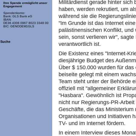
Militärdienst gerade hinter sic
Ihre Spende ermöglicht unser
Engagement
haben, werden rekrutiert, um al
Spendenkonto:
während sie die Regierungslinie
Bank: GLS Bank eG
IBAN:
"Im Grunde ist das Internet ein
DE36 4306 0967 8023 3348 00
BIC: GENODEM1GLS
palästinensischen Konflikt, und
sein, sonst verlieren wir", sagte
Suche
verantwortlich ist.
Die Existenz eines "Internet-Kri
diesjährige Budget des Außenm
Über $ 150.000 wurden für das 
beiseite gelegt mit einem wach
Team steht unter der Behörde ei
offiziell mit "allgemeiner Erklär
"Hasbara". Gewöhnlich ist Prop
nicht nur Regierungs-PR-Arbeit
Geschäfte, die das Ministerium m
Organisationen und Initiativen 
TV- und im Internet fördern.
In einem Interview dieses Mona