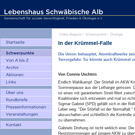
Online Magazin
/
Schwerpunkte
/
Ökologie
In der Krümmel-Falle
Die Union behauptet, Atomkraftwerke seie
Terrorgefahr. So könnte auch Krümmel z
Von Connie Uschtrin
Endlich Wahlkampf. Der Störfall im AKW Krü
Sommerpause aus der Lethargie gerissen. 
ist eines mit garantiertem Streit-Wert zw
Koalitionäre sich entzweien und mal so ric
Sigmar Gabriel (SPD) gefällt sich in der Roll
Leber weg: "Der Störfall ist der Normalfall."
abzuschalten und schließlich die Kontrolle 
zu übernehmen.
Gabriels Drohung ist nicht wirklich eine: Di
Reststrommengen auf jüngere AKW zu übert