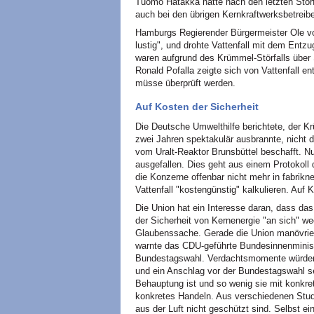
Tuomo Hatakka hatte nach den letzten Störf
auch bei den übrigen Kernkraftwerksbetreibe
Hamburgs Regierender Bürgermeister Ole von
lustig", und drohte Vattenfall mit dem Entz
waren aufgrund des Krümmel-Störfalls übe
Ronald Pofalla zeigte sich von Vattenfall e
müsse überprüft werden.
Auf Kosten der Sicherheit
Die Deutsche Umwelthilfe berichtete, der Kr
zwei Jahren spektakulär ausbrannte, nicht d
vom Uralt-Reaktor Brunsbüttel beschafft. Nu
ausgefallen. Dies geht aus einem Protokoll
die Konzerne offenbar nicht mehr in fabrikne
Vattenfall "kostengünstig" kalkulieren. Auf 
Die Union hat ein Interesse daran, dass das
der Sicherheit von Kernenergie "an sich" w
Glaubenssache. Gerade die Union manövriert
warnte das CDU-geführte Bundesinnenministe
Bundestagswahl. Verdachtsmomente würden 
und ein Anschlag vor der Bundestagswahl se
Behauptung ist und so wenig sie mit konkrete
konkretes Handeln. Aus verschiedenen Studi
aus der Luft nicht geschützt sind. Selbst e