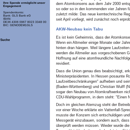
Ihre Spende ermöglicht unser
dem Atomkonsens aus dem Jahr 2000 entspr
Engagement
so oder so in den kommenden vier Jahren fäl
Spendenkonto:
zuletzt milde: Das neue kerntechnische Reg
Bank: GLS Bank eG
seit April vorliegt, wird zunächst noch erprob
IBAN:
DE36 4306 0967 8023 3348 00
BIC: GENODEM1GLS
AKW-Neubau kein Tabu
Es ist kein Geheimnis, dass der Atomkonse
Suche
Wenn ein Altmeiler einige Monate oder Jahre
hinten dran hängen. Weil längere Laufzeiten
werden die Altmeiler aus vorgeschobenen G
Hoffnung auf eine atomfreundliche Nachfolg
revidiert.
Dass die Union genau dies beabsichtigt, erk
Ministerpräsidenten. In Hessen posaunte Rol
Laufzeitbeschränkungen" aufheben und sein
(Baden-Württemberg) und Christian Wulff (Ni
sogar den Neubau von Atomkraftwerken nicht
CDU-Wahlprogramm, in dem steht: "Einen N
Doch im gleichen Atemzug steht der Betreiber
vor einer Woche erklärte ein Vattenfall-Sprec
musste der Konzern sich entschuldigen und 
Messgerät einzubauen, sondern auch, das
überprüft werden müssen. Wieder wurde die A