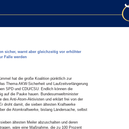
n sicher, warnt aber gleichzeitig vor erhöhter
ur Falle werden
mmel hat die große Koalition pünktlich zur
Das Thema AKW-Sicherheit und Laufzeitverlängerung
ischen SPD und CDU/CSU. Endlich können die
htig auf die Pauke hauen. Bundesumweltminister
e des Anti-Atom-Aktivisten und erklärt frei von der
 Er droht damit, die sieben ältesten Kraftwerke
über die Atomkraftwerke, bislang Ländersache, selbst
e sieben ältesten Meiler abzuschalten und deren
ragen, wäre eine Maßnahme, die zu 100 Prozent