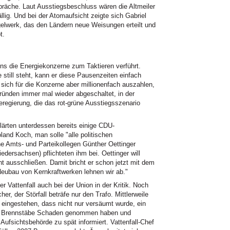
äche. Laut Ausstiegsbeschluss wären die Altmeiler
lig. Und bei der Atomaufsicht zeigte sich Gabriel
elwerk, das den Ländern neue Weisungen erteilt und
t.
ns die Energiekonzerne zum Taktieren verführt.
 still steht, kann er diese Pausenzeiten einfach
 sich für die Konzerne aber millionenfach auszahlen,
ründen immer mal wieder abgeschaltet, in der
eregierung, die das rot-grüne Ausstiegsszenario
lärten unterdessen bereits einige CDU-
and Koch, man solle "alle politischen
e Amts- und Parteikollegen Günther Oettinger
edersachsen) pflichteten ihm bei. Oettinger will
 ausschließen. Damit bricht er schon jetzt mit dem
eubau von Kernkraftwerken lehnen wir ab."
 Vattenfall auch bei der Union in der Kritik. Noch
her, der Störfall beträfe nur den Trafo. Mittlerweile
eingestehen, dass nicht nur versäumt wurde, ein
s Brennstäbe Schaden genommen haben und
ufsichtsbehörde zu spät informiert. Vattenfall-Chef