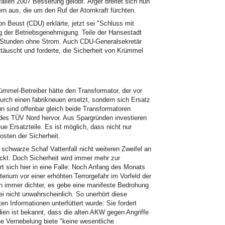
ällen 2007 Besserung gelobt. Ärger breitet sich nun
rn aus, die um den Ruf der Atomkraft fürchten.
 Beust (CDU) erklärte, jetzt sei "Schluss mit
ug der Betriebsgenehmigung. Teile der Hansestadt
r Stunden ohne Strom. Auch CDU-Generalsekretär
nttäuscht und forderte, die Sicherheit von Krümmel
ümmel-Betreiber hätte den Transformator, der vor
urch einen fabrikneuen ersetzt, sondern sich Ersatz
n sind offenbar gleich beide Transformatoren
 des TÜV Nord hervor. Aus Spargründen investieren
ue Ersatzteile. Es ist möglich, dass nicht nur
Kosten der Sicherheit.
 schwarze Schaf Vattenfall nicht weiteren Zweifel an
eckt. Doch Sicherheit wird immer mehr zur
 sich hier in eine Falle: Noch Anfang des Monats
rium vor einer erhöhten Terrorgefahr im Vorfeld der
immer dichter, es gebe eine manifeste Bedrohung
i nicht unwahrscheinlich. So unerhört diese
n Informationen unterfüttert wurde: Sie fordert
en ist bekannt, dass die alten AKW gegen Angriffe
ine Vernebelung biete "keine wesentliche