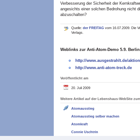
Verbesserung der Sicherheit der Kernkraft
angesichts einer solchen Bedrohung nicht di
abzuschalten?
Quelle:
der FREITAG
vom 16.07.2009. Die Ve
Verlags.
Weblinks zur Anti-Atom-Demo 5.9. Berlin
http://www.ausgestrahlt.de/aktio
http://www.anti-atom-treck.de
Veröffentlicht am
20. Juli 2009
Weitere Artikel auf der Lebenshaus-WebSite z
Atomausstieg
Atomausstieg selber machen
Atomkraft
Connie Uschtrin