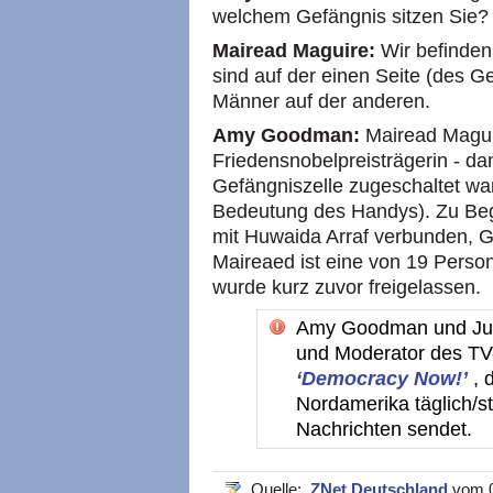
welchem Gefängnis sitzen Sie?
Mairead Maguire:
Wir befinden
sind auf der einen Seite (des G
Männer auf der anderen.
Amy Goodman:
Mairead Maguir
Friedensnobelpreisträgerin - da
Gefängniszelle zugeschaltet wa
Bedeutung des Handys). Zu Be
mit Huwaida Arraf verbunden, 
Maireaed ist eine von 19 Person
wurde kurz zuvor freigelassen.
Amy Goodman und Jua
und Moderator des T
‘Democracy Now!’
, 
Nordamerika täglich/st
Nachrichten sendet.
Quelle:
ZNet Deutschland
vom 0