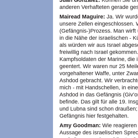
Juan Gonzalez:
Können Sie uns
anderen Verhafteten gerade ge
Mairead Maguire:
Ja. Wir wurd
unsere Zellen eingeschlossen. W
(Gefängnis-)Prozess. Man wirft un
in die Nähe der israelischen - 
als würden wir aus Israel abges
freiwillig nach Israel gekommen
Kampfsoldaten der Marine, die i
geentert. Wir waren nur 25 Meil
vorgehaltener Waffe, unter Zwa
Ashdod gebracht. Wir verbracht
mich - mit Handschellen, in ein
Ashdod in das Gefängnis (Giv’on
befinde. Das gilt für alle 19. 
und Lubna sind schon draußen; 
Gefängnis hier festgehalten.
Amy Goodman:
Wie reagieren 
Aussage des israelischen Sprech