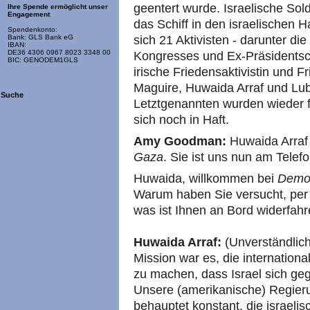
geentert wurde. Israelische So
Ihre Spende ermöglicht unser
Engagement
das Schiff in den israelischen 
Spendenkonto:
sich 21 Aktivisten - darunter d
Bank: GLS Bank eG
IBAN:
DE36 4306 0967 8023 3348 00
Kongresses und Ex-Präsidentsch
BIC: GENODEM1GLS
irische Friedensaktivistin und 
Maguire, Huwaida Arraf und Lu
Suche
Letztgenannten wurden wieder f
sich noch in Haft.
Amy Goodman:
Huwaida Arraf
Gaza
. Sie ist uns nun am Telefo
Huwaida, willkommen bei
Demo
Warum haben Sie versucht, per
was ist Ihnen an Bord widerfah
Huwaida Arraf:
(Unverständlich
Mission war es, die internatio
zu machen, dass Israel sich gege
Unsere (amerikanische) Regierun
behauptet konstant, die israelisc