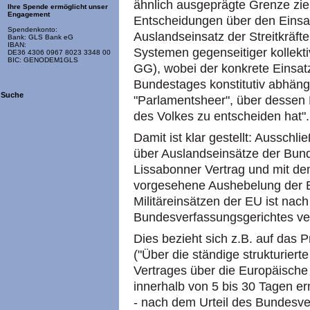
ähnlich ausgeprägte Grenze zie
Ihre Spende ermöglicht unser
Engagement
Entscheidungen über den Einsa
Spendenkonto:
Auslandseinsatz der Streitkräfte 
Bank: GLS Bank eG
IBAN:
Systemen gegenseitiger kollektiv
DE36 4306 0967 8023 3348 00
BIC: GENODEM1GLS
GG), wobei der konkrete Einsa
Bundestages konstitutiv abhäng
Suche
"Parlamentsheer", über dessen
des Volkes zu entscheiden hat".
Damit ist klar gestellt: Ausschl
über Auslandseinsätze der Bund
Lissabonner Vertrag und mit de
vorgesehene Aushebelung der B
Militäreinsätzen der EU ist nach
Bundesverfassungsgerichtes ve
Dies bezieht sich z.B. auf das 
("Über die ständige strukturier
Vertrages über die Europäische 
innerhalb von 5 bis 30 Tagen er
- nach dem Urteil des Bundesve