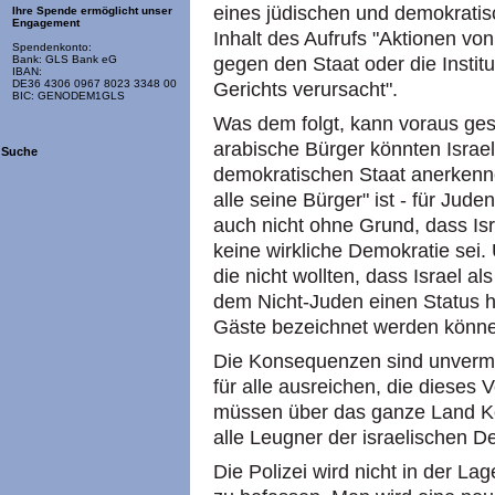
eines jüdischen und demokratis
Ihre Spende ermöglicht unser
Engagement
Inhalt des Aufrufs "Aktionen von
Spendenkonto:
gegen den Staat oder die Instit
Bank: GLS Bank eG
IBAN:
DE36 4306 0967 8023 3348 00
Gerichts verursacht".
BIC: GENODEM1GLS
Was dem folgt, kann voraus ges
arabische Bürger könnten Israel
Suche
demokratischen Staat anerkennen
alle seine Bürger" ist - für Jud
auch nicht ohne Grund, dass Isr
keine wirkliche Demokratie sei
die nicht wollten, dass Israel als
dem Nicht-Juden einen Status ha
Gäste bezeichnet werden könne
Die Konsequenzen sind unverme
für alle ausreichen, die dieses
müssen über das ganze Land Kon
alle Leugner der israelischen 
Die Polizei wird nicht in der Lag