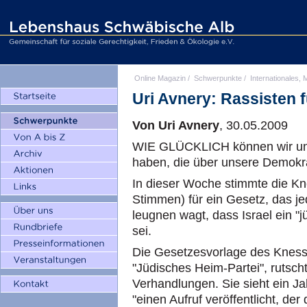
Online Magazin
/
Schwerpunkte
/
Internationales, M
Uri Avnery: Rassisten 
Von Uri Avnery
, 30.05.2009
WIE GLÜCKLICH können wir uns
haben, die über unsere Demokra
In dieser Woche stimmte die Kn
Stimmen) für ein Gesetz, das je
leugnen wagt, dass Israel ein "
sei.
Die Gesetzesvorlage des Knesse
"Jüdisches Heim-Partei", rutsch
Verhandlungen. Sie sieht ein Jah
"einen Aufruf veröffentlicht, der