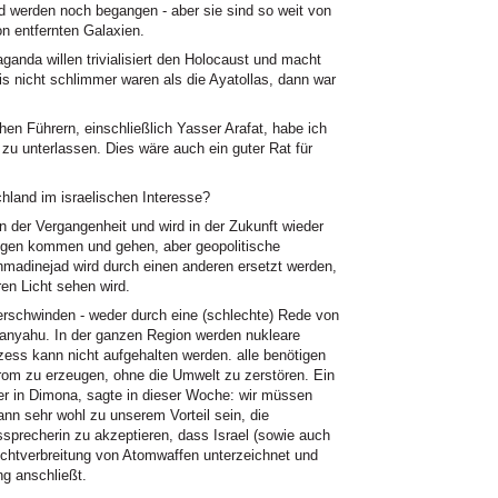
werden noch begangen - aber sie sind so weit von
on entfernten Galaxien.
ganda willen trivialisiert den Holocaust und macht
s nicht schlimmer waren als die Ayatollas, dann war
hen Führern, einschließlich Yasser Arafat, habe ich
 zu unterlassen. Dies wäre auch ein guter Rat für
hland im israelischen Interesse?
in der Vergangenheit und wird in der Zukunft wieder
ngen kommen und gehen, aber geopolitische
Ahmadinejad wird durch einen anderen ersetzt werden,
ren Licht sehen wird.
verschwinden - weder durch eine (schlechte) Rede von
tanyahu. In der ganzen Region werden nukleare
zess kann nicht aufgehalten werden. alle benötigen
om zu erzeugen, ohne die Umwelt zu zerstören. Ein
iter in Dimona, sagte in dieser Woche: wir müssen
nn sehr wohl zu unserem Vorteil sein, die
precherin zu akzeptieren, dass Israel (sowie auch
Nichtverbreitung von Atomwaffen unterzeichnet und
g anschließt.