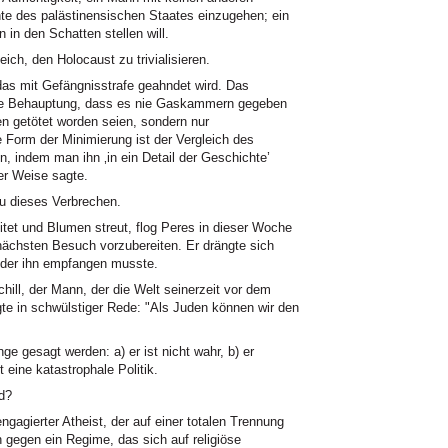
te des palästinensischen Staates einzugehen; ein
 in den Schatten stellen will.
ch, den Holocaust zu trivialisieren.
 das mit Gefängnisstrafe geahndet wird. Das
. die Behauptung, dass es nie Gaskammern gegeben
en getötet worden seien, sondern nur
 Form der Minimierung ist der Vergleich des
, indem man ihn ‚in ein Detail der Geschichte’
er Weise sagte.
u dieses Verbrechen.
itet und Blumen streut, flog Peres in dieser Woche
ächsten Besuch vorzubereiten. Er drängte sich
 der ihn empfangen musste.
ill, der Mann, der die Welt seinerzeit vor dem
te in schwülstiger Rede: "Als Juden können wir den
 gesagt werden: a) er ist nicht wahr, b) er
rt eine katastrophale Politik.
d?
ngagierter Atheist, der auf einer totalen Trennung
h gegen ein Regime, das sich auf religiöse