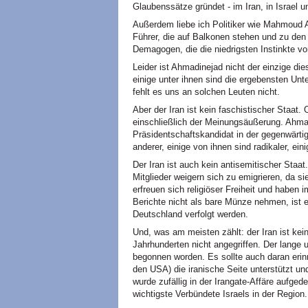
Glaubenssätze gründet - im Iran, in Israel 
Außerdem liebe ich Politiker wie Mahmoud A
Führer, die auf Balkonen stehen und zu de
Demagogen, die die niedrigsten Instinkte 
Leider ist Ahmadinejad nicht der einzige die
einige unter ihnen sind die ergebensten Unte
fehlt es uns an solchen Leuten nicht.
Aber der Iran ist kein faschistischer Staat. 
einschließlich der Meinungsäußerung. Ahmadi
Präsidentschaftskandidat in der gegenwärt
anderer, einige von ihnen sind radikaler, eini
Der Iran ist auch kein antisemitischer Staat
Mitglieder weigern sich zu emigrieren, da 
erfreuen sich religiöser Freiheit und haben 
Berichte nicht als bare Münze nehmen, ist e
Deutschland verfolgt werden.
Und, was am meisten zählt: der Iran ist kei
Jahrhunderten nicht angegriffen. Der lange 
begonnen worden. Es sollte auch daran erin
den USA) die iranische Seite unterstützt un
wurde zufällig in der Irangate-Affäre aufged
wichtigste Verbündete Israels in der Region.