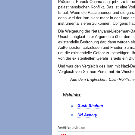
Präsident Barack Obama sagt jetzt zu Israe
palästinensischen Konflikt. Das ist eine V
Israel. Wenn die Palästinenser und die ganz
dann wird der Iran nicht mehr in der Lage sei
instrumentalisieren zu können. Übrigens ha
Die Weigerung der Netanyahu-Lieberman-Bara
Unaufrichtigkeit ihrer Argumente über den Ira
existentielle Bedrohung dar, dann würden si
Außenposten aufzulösen und Frieden zu mach
um die existentielle Gefahr zu beseitigen. 
von der existentiellen Gefahr Israels ein Bluf
Und was den Vergleich des Iran mit Nazi-Deu
Vergleich von Shimon Peres mit Sir Winston
Aus dem Englischen: Ellen Rohlfs, vo
Weblinks:
Gush Shalom
Uri Avnery
Veröffentlicht am