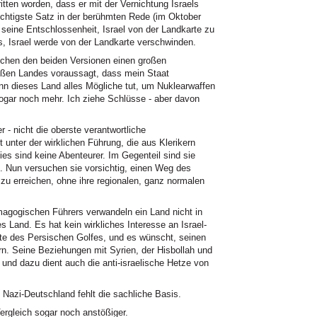
itten worden, dass er mit der Vernichtung Israels
ichtigste Satz in der berühmten Rede (im Oktober
t seine Entschlossenheit, Israel von der Landkarte zu
, Israel werde von der Landkarte verschwinden.
schen den beiden Versionen einen großen
roßen Landes voraussagt, dass mein Staat
nn dieses Land alles Mögliche tut, um Nuklearwaffen
ogar noch mehr. Ich ziehe Schlüsse - aber davon
 - nicht die oberste verantwortliche
 unter der wirklichen Führung, die aus Klerikern
ies sind keine Abenteurer. Im Gegenteil sind sie
 Nun versuchen sie vorsichtig, einen Weg des
zu erreichen, ohne ihre regionalen, ganz normalen
magogischen Führers verwandeln ein Land nicht in
es Land. Es hat kein wirkliches Interesse an Israel-
ete des Persischen Golfes, und es wünscht, seinen
rn. Seine Beziehungen mit Syrien, der Hisbollah und
nd dazu dient auch die anti-israelische Hetze von
Nazi-Deutschland fehlt die sachliche Basis.
gleich sogar noch anstößiger.