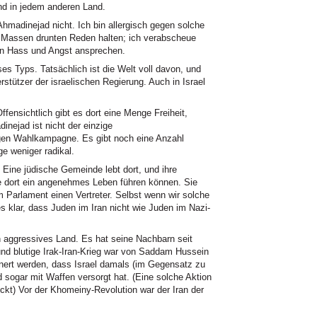
und in jedem anderen Land.
hmadinejad nicht. Ich bin allergisch gegen solche
n Massen drunten Reden halten; ich verabscheue
von Hass und Angst ansprechen.
ses Typs. Tatsächlich ist die Welt voll davon, und
rstützer der israelischen Regierung. Auch in Israel
Offensichtlich gibt es dort eine Menge Freiheit,
nejad ist nicht der einzige
igen Wahlkampagne. Es gibt noch eine Anzahl
ge weniger radikal.
. Eine jüdische Gemeinde lebt dort, und ihre
sie dort ein angenehmes Leben führen können. Sie
im Parlament einen Vertreter. Selbst wenn wir solche
s klar, dass Juden im Iran nicht wie Juden im Nazi-
n aggressives Land. Es hat seine Nachbarn seit
und blutige Irak-Iran-Krieg war von Saddam Hussein
nert werden, dass Israel damals (im Gegensatz zu
d sogar mit Waffen versorgt hat. (Eine solche Aktion
eckt) Vor der Khomeiny-Revolution war der Iran der