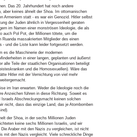
chen. Das 20. Jahrhundert hat noch andere
, aber keines ähnelt der Shoa. Im ottomanischen
 Armeniern statt - es war ein Genozid. Hitler selbst
tung der Juden ähnlich in Vergessenheit geraten
rgern im Namen einer monströsen Ideologie, die als
auch Pol Pot, der Millionen tötete, um die
n Ruanda massakrierten Mitglieder des einen
 und die Liste kann leider fortgesetzt werden.
em es die Maschinerie der modernen
 Minderheiten in einer langen, geplanten und äußerst
r alle Teile der staatlichen Organisationen beteiligt
Geisteskranken und die Homosexuellen). Wäre das
tte Hitler mit der Vernichtung von viel mehr
 weitergemacht.
se im Iran erwarten. Weder die Ideologie noch die
Anzeichen führen in diese Richtung. Soweit es
ird Israels Abschreckungsmacht keinen solchen
r nicht, dass das einzige Land, das je Atombomben
ind).
nelt der Shoa, in der sechs Millionen Juden
chteten keine sechs Millionen Israelis, und wir
 Die Araber mit den Nazis zu vergleichen, ist nicht
s mit den Nazis vergleicht. Viele schreckliche Dinge