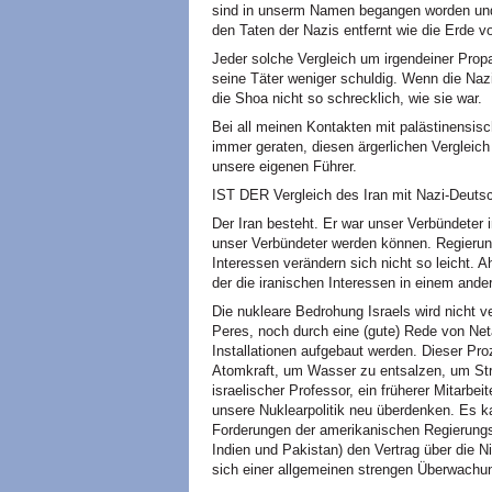
sind in unserm Namen begangen worden und 
den Taten der Nazis entfernt wie die Erde v
Jeder solche Vergleich um irgendeiner Propa
seine Täter weniger schuldig. Wenn die Nazi
die Shoa nicht so schrecklich, wie sie war.
Bei all meinen Kontakten mit palästinensisc
immer geraten, diesen ärgerlichen Vergleich
unsere eigenen Führer.
IST DER Vergleich des Iran mit Nazi-Deutsc
Der Iran besteht. Er war unser Verbündeter 
unser Verbündeter werden können. Regieru
Interessen verändern sich nicht so leicht. 
der die iranischen Interessen in einem ande
Die nukleare Bedrohung Israels wird nicht 
Peres, noch durch eine (gute) Rede von Ne
Installationen aufgebaut werden. Dieser Pro
Atomkraft, um Wasser zu entsalzen, um Str
israelischer Professor, ein früherer Mitarbe
unsere Nuklearpolitik neu überdenken. Es ka
Forderungen der amerikanischen Regierungss
Indien und Pakistan) den Vertrag über die 
sich einer allgemeinen strengen Überwachun