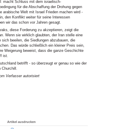
l: macht Schluss mit dem israelisch-
orbedingung für die Abschaffung der Drohung gegen
e arabische Welt mit Israel Frieden machen wird -
n, den Konflikt weiter für seine Interessen
ben wir das schon vor Jahren gesagt.
ks, diese Forderung zu akzeptieren, zeigt die
n. Wenn sie wirklich glaubten, der Iran stelle eine
e sich beeilen, die Siedlungen abzubauen, die
en. Das würde schließlich ein kleiner Preis sein,
Ihre Weigerung beweist, dass die ganze Geschichte
f ist.
tschland betrifft - so überzeugt er genau so wie der
 Churchill.
m Verfasser autorisiert
Artikel ausdrucken