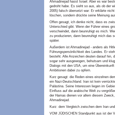
Ahmadinejad hasst Israel. Aber es war bestr
gedroht habe. Es sieht so aus, als ob der w
2005) falsch übersetzt war: Er erklärte nich
löschen, sondern drückte seine Meinung aus
Offen gesagt, ich denke nicht, dass es zwi
Unterschied gibt. Wenn der Führer eines g
verschwindet, dann beunruhigt es mich. We
zu produzieren, dann beunruhigt mich das s
später.
Außerdem ist Ahmadinejad - anders als Hitler
Führungspersönlichkeit des Landes. Er steht
besteht. Alle Anzeichen deuten darauf hin, d
sogar sehr ausgewogen, behutsam und klug.
Dialogs mit den USA, um eine Übereinkunft 
Ambitionen dabei zu opfern.
Kurz gesagt: die Reden eines einzelnen de
ein Nazi-Deutschland. Iran ist kein verrückt
Palästina. Seine Interessen liegen im Gebi
Einfluss auf die arabische Welt zu vergröße
der Hamas dienen vor allem diesem Zweck, u
Ahmadinejad.
Kurz: dem Vergleich zwischen dem Iran und 
VOM JÜDISCHEN Standpunkt aus ist der Ver