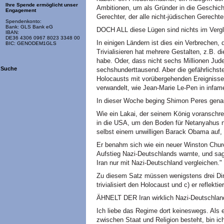
Ihre Spende ermöglicht unser
Ambitionen, um als Gründer in die Geschich
Engagement
Gerechter, der alle nicht-jüdischen Gerechten
Spendenkonto:
Bank: GLS Bank eG
DOCH ALL diese Lügen sind nichts im Verglei
IBAN:
DE36 4306 0967 8023 3348 00
In einigen Ländern ist dies ein Verbrechen,
BIC: GENODEM1GLS
Trivialisieren hat mehrere Gestalten, z.B
habe. Oder, dass nicht sechs Millionen Jud
Suche
sechshunderttausend. Aber die gefährlichste
Holocausts mit vorübergehenden Ereignissen
verwandelt, wie Jean-Marie Le-Pen in infam
In dieser Woche beging Shimon Peres gena
Wie ein Lakai, der seinem König voranschre
in die USA, um den Boden für Netanyahus n
selbst einem unwilligen Barack Obama auf,
Er benahm sich wie ein neuer Winston Church
Aufstieg Nazi-Deutschlands warnte, und sag
Iran nur mit Nazi-Deutschland vergleichen."
Zu diesem Satz müssen wenigstens drei Dinge
trivialisiert den Holocaust und c) er reflektie
ÄHNELT DER Iran wirklich Nazi-Deutschlan
Ich liebe das Regime dort keineswegs. Als e
zwischen Staat und Religion besteht, bin ic