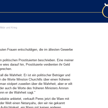
ilitär und Krieg
ten Frauen entschuldigen, die im ältesten Gewerbe
 politischen Prostituierten beschrieben. Eine meiner
e wies darauf hin, Prostituierte verdienten ihr Geld
sprechen.
l die Wahrheit. Er ist ein politischer Betrüger und
n die Worte Winston Churchills über einen früheren
an stolpert zuweilen über die Wahrheit, aber er eilt
Oder auch die Worte des früheren Ministers Amnon
enn er die Wahrheit sagt."
odukte anbietet, verkauft Peres jetzt die Ware mit
der Welt einen Netanyahu, den wir nie gekannt
 Aufrichtigkeit, ein Mann mit keinen anderen