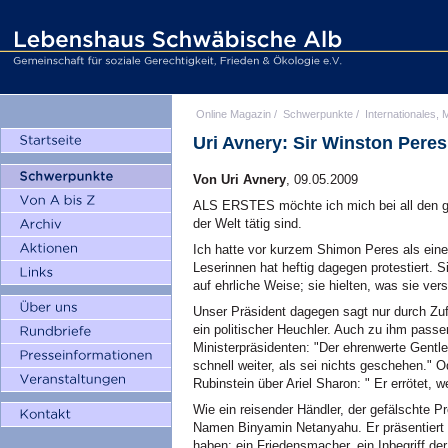
Online Magazin
/
Schwerpunkte
/
Internationales, M
Uri Avnery: Sir Winston Peres
Von Uri Avnery
, 09.05.2009
ALS ERSTES möchte ich mich bei all den gu
der Welt tätig sind.
Ich hatte vor kurzem Shimon Peres als einen
Leserinnen hat heftig dagegen protestiert. Si
auf ehrliche Weise; sie hielten, was sie ver
Unser Präsident dagegen sagt nur durch Zufal
ein politischer Heuchler. Auch zu ihm passe
Ministerpräsidenten: "Der ehrenwerte Gentlem
schnell weiter, als sei nichts geschehen." 
Rubinstein über Ariel Sharon: " Er errötet, w
Wie ein reisender Händler, der gefälschte Pr
Namen Binyamin Netanyahu. Er präsentiert 
haben: ein Friedensmacher, ein Inbegriff der