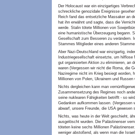
Der Holocaust war ein einzigartiges Verbre
schreckliche genozidale Ereignisse gesehen
Reich fand das entsetzliche Massaker an den
hat ihn erwähnt und sagte, dass die Vernich
werde. Stalin tötete Millionen von Sowjetbü
eine humanistische Überzeugung begann. So 
Gesellschaft zum Besseren zu verändern. I
Stammes Mitglieder eines anderen Stammes -
Aber Nazi-Deutschland war einzigartig, ind
Industriegesellschaft einsetzte, um hilflose
gut organisierten Aktion zu eliminieren, an de
waren (Vergessen wir nicht die Roma, die 
Naziregime nicht im Krieg besiegt worden, hä
Millionen von Polen, Ukrainern und Russen
Nichts dergleichen kann man vernünftigerwei
Zusammensetzung des Regimes noch andere 
seine nuklearen Fähigkeiten betrifft - so w
Gedanken aufkommen lassen. (Vergessen wi
abwarf, unsere Freunde, die USA gewesen s
Nichts, was heute in der Welt geschieht, äh
ausgelöscht wurden. Die Palästinenser verni
töteten keine sechs Millionen Palästinenser.
weniger abstoßend, als wenn man die Israeli