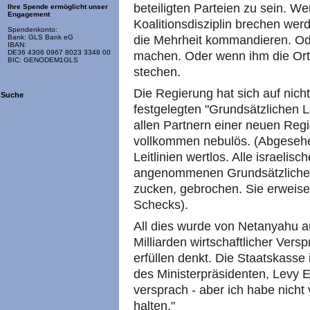
beteiligten Parteien zu sein. We
Ihre Spende ermöglicht unser
Engagement
Koalitionsdisziplin brechen we
Spendenkonto:
die Mehrheit kommandieren. O
Bank: GLS Bank eG
IBAN:
DE36 4306 0967 8023 3348 00
machen. Oder wenn ihm die Or
BIC: GENODEM1GLS
stechen.
Die Regierung hat sich auf nichts
Suche
festgelegten "Grundsätzlichen L
allen Partnern einer neuen Regi
vollkommen nebulös. (Abgesehe
Leitlinien wertlos. Alle israeli
angenommenen Grundsätzlichen 
zucken, gebrochen. Sie erweise
Schecks).
All dies wurde von Netanyahu auf
Milliarden wirtschaftlicher Vers
erfüllen denkt. Die Staatskasse 
des Ministerpräsidenten, Levy 
versprach - aber ich habe nich
halten."