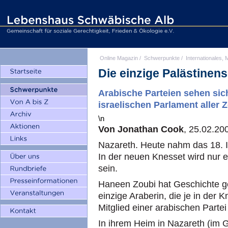
Online Magazin
/
Schwerpunkte
/
Internationales, M
Die einzige Palästinens
Arabische Parteien sehen sic
israelischen Parlament aller Z
\n
Von Jonathan Cook
, 25.02.20
Nazareth. Heute nahm das 18. Is
In der neuen Knesset wird nur e
sein.
Haneen Zoubi hat Geschichte ges
einzige Araberin, die je in der K
Mitglied einer arabischen Parte
In ihrem Heim in Nazareth (im G