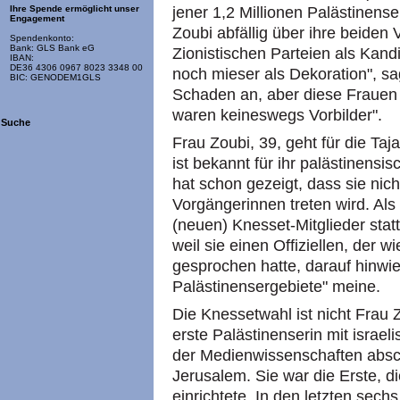
jener 1,2 Millionen Palästinense
Ihre Spende ermöglicht unser
Engagement
Zoubi abfällig über ihre beiden
Spendenkonto:
Bank: GLS Bank eG
Zionistischen Parteien als Kand
IBAN:
DE36 4306 0967 8023 3348 00
noch mieser als Dekoration", sagt
BIC: GENODEM1GLS
Schaden an, aber diese Frauen 
waren keineswegs Vorbilder".
Suche
Frau Zoubi, 39, geht für die Taj
ist bekannt für ihr palästinens
hat schon gezeigt, dass sie nich
Vorgängerinnen treten wird. Als
(neuen) Knesset-Mitglieder statt
weil sie einen Offiziellen, der 
gesprochen hatte, darauf hinwie
Palästinensergebiete" meine.
Die Knessetwahl ist nicht Frau Z
erste Palästinenserin mit israel
der Medienwissenschaften absch
Jerusalem. Sie war die Erste, 
einrichtete. In den letzten sech