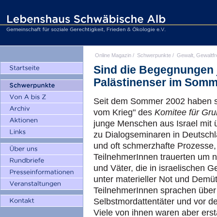
Online Magazin
/
Schwerpunkte
/
Gewalt, Gewaltfr
Sind die Begegnungen j
Palästinenser im Somm
Seit dem Sommer 2002 haben si
vom Krieg" des
Komitee für Gr
junge Menschen aus Israel mit ü
zu Dialogseminaren in Deutschl
und oft schmerzhafte Prozesse,
TeilnehmerInnen trauerten um 
und Väter, die in israelischen G
unter materieller Not und Demüt
TeilnehmerInnen sprachen über 
Selbstmordattentäter und vor d
Viele von ihnen waren aber ersta