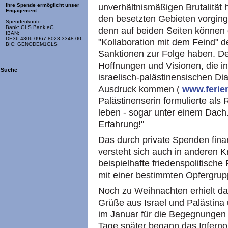
unverhältnismäßigen Brutalität h
Ihre Spende ermöglicht unser
Engagement
den besetzten Gebieten vorging
Spendenkonto:
Bank: GLS Bank eG
denn auf beiden Seiten können d
IBAN:
DE36 4306 0967 8023 3348 00
"Kollaboration mit dem Feind" d
BIC: GENODEM1GLS
Sanktionen zur Folge haben. D
Hoffnungen und Visionen, die in
Suche
israelisch-palästinensischen Di
Ausdruck kommen (
www.ferie
Palästinenserin formulierte a
leben - sogar unter einem Dach.
Erfahrung!"
Das durch private Spenden finan
versteht sich auch in anderen K
beispielhafte friedenspolitische 
mit einer bestimmten Opfergrup
Noch zu Weihnachten erhielt da
Grüße aus Israel und Palästina
im Januar für die Begegnunge
Tage später begann das Inferno 