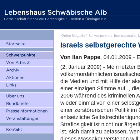
Online Magazin
/
Schwerpunkte
/
Internationales, M
Israels selbstgerechte
Von Ilan Pappe
, 04.01.2009 - E
(2. Januar 2009) - Mein letzter
völkermordähnlichen israelisch
die Medien und mit Hilfe der ak
einer einzigen Stimme auf -, di
2006 während des kriminellen An
wieder einmal von einer selbstg
einer zerstörerischen Politik im
entsetzliche Selbstrechtfertigu
Straflosigkeit ist nicht nur ärg
ist, sich damit zu befassen, wen
dieses Massaker verstehen will,