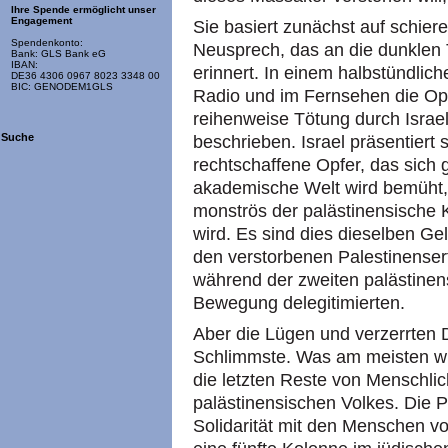
Ihre Spende ermöglicht unser
Engagement
Sie basiert zunächst auf schier
Spendenkonto:
Neusprech, das an die dunklen
Bank: GLS Bank eG
IBAN:
erinnert. In einem halbstündlic
DE36 4306 0967 8023 3348 00
BIC: GENODEM1GLS
Radio und im Fernsehen die Opfe
reihenweise Tötung durch Israel
Suche
beschrieben. Israel präsentiert
rechtschaffene Opfer, das sich 
akademische Welt wird bemüht,
monströs der palästinensische 
wird. Es sind dies dieselben Ge
den verstorbenen Palestinenser
während der zweiten palästinens
Bewegung delegitimierten.
Aber die Lügen und verzerrten D
Schlimmste. Was am meisten wüte
die letzten Reste von Menschli
palästinensischen Volkes. Die Pa
Solidarität mit den Menschen v