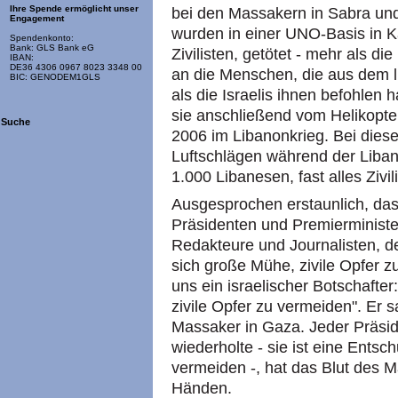
Ihre Spende ermöglicht unser
bei den Massakern in Sabra und
Engagement
wurden in einer UNO-Basis in K
Spendenkonto:
Bank: GLS Bank eG
Zivilisten, getötet - mehr als d
IBAN:
DE36 4306 0967 8023 3348 00
an die Menschen, die aus dem l
BIC: GENODEM1GLS
als die Israelis ihnen befohlen 
sie anschließend vom Helikopt
Suche
2006 im Libanonkrieg. Bei dies
Luftschlägen während der Liba
1.000 Libanesen, fast alles Zivil
Ausgesprochen erstaunlich, dass
Präsidenten und Premierminister
Redakteure und Journalisten, de
sich große Mühe, zivile Opfer z
uns ein israelischer Botschafter:
zivile Opfer zu vermeiden". Er
Massaker in Gaza. Jeder Präsid
wiederholte - sie ist eine Entsc
vermeiden -, hat das Blut des M
Händen.