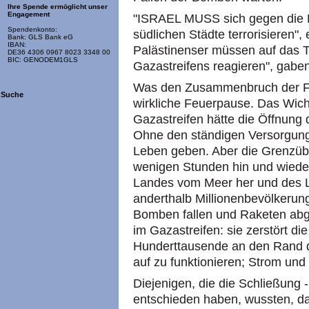
Ihre Spende ermöglicht unser
Engagement
"ISRAEL MUSS sich gegen die R
Spendenkonto:
südlichen Städte terrorisieren", 
Bank: GLS Bank eG
IBAN:
Palästinenser müssen auf das T
DE36 4306 0967 8023 3348 00
BIC: GENODEM1GLS
Gazastreifens reagieren", gab
Was den Zusammenbruch der Feu
Suche
wirkliche Feuerpause. Das Wich
Gazastreifen hätte die Öffnung
Ohne den ständigen Versorgungs
Leben geben. Aber die Grenzü
wenigen Stunden hin und wieder
Landes vom Meer her und des 
anderthalb Millionenbevölkerung
Bomben fallen und Raketen abg
im Gazastreifen: sie zerstört di
Hunderttausende an den Rand 
auf zu funktionieren; Strom un
Diejenigen, die die Schließung 
entschieden haben, wussten, d