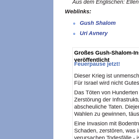
Aus dem Englischen: Ellen 
Weblinks:
Gush Shalom
Uri Avnery
Großes Gush-Shalom-Ins
veröffentlicht
Feuerpause jetzt!
Dieser Krieg ist unmenschl
Für Israel wird nicht Gu
Das Töten von Hunderten 
Zerstörung der Infrastrukt
abscheuliche Taten. Diejen
Wahlen zu gewinnen, täus
Eine Invasion mit Bodent
Schaden, zerstören, was i
verursachen Todesfälle - i