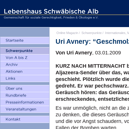
Online Magazin
/
Schwerpunkte
/
Internationales, M
Uri Avnery: “Geschmol
Von Uri Avnery
, 03.01.2009
KURZ NACH MITTERNACHT ber
Aljazeera-Sender über das, w
geschieht. Plötzlich wurde 
gedreht. Er war pechschwarz.
Geräusch hören: das Geräusc
erschreckendes, entsetzliche
Es war unmöglich, nicht an die
zu denken, die dieses Geräusch
und die vor Angst schaudern, vo
Fallen der Bomben warten.