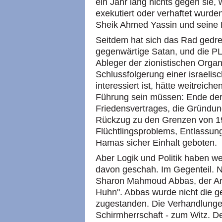
ein Jahr lang nichts gegen sie,
exekutiert oder verhaftet wurd
Sheik Ahmed Yassin und seine K
Seitdem hat sich das Rad gedre
gegenwärtige Satan, und die PLO 
Ableger der zionistischen Organ
Schlussfolgerung einer israelis
interessiert ist, hätte weitreic
Führung sein müssen: Ende der
Friedensvertrages, die Gründun
Rückzug zu den Grenzen von 19
Flüchtlingsproblems, Entlassun
Hamas sicher Einhalt geboten.
Aber Logik und Politik haben we
davon geschah. Im Gegenteil. N
Sharon Mahmoud Abbas, der Ara
Huhn". Abbas wurde nicht die ge
zugestanden. Die Verhandlunge
Schirmherrschaft - zum Witz. D