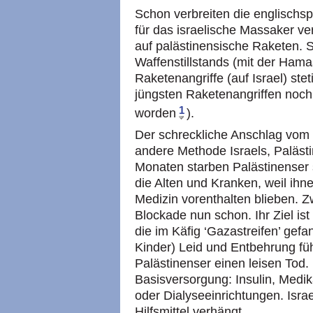
Schon verbreiten die englisch
für das israelische Massaker ver
auf palästinensische Raketen. 
Waffenstillstands (mit der Ham
Raketenangriffe (auf Israel) ste
jüngsten Raketenangriffen noch k
1
worden
).
Der schreckliche Anschlag vom 
andere Methode Israels, Palästi
Monaten starben Palästinenser sti
die Alten und Kranken, weil ihn
Medizin vorenthalten blieben. Zw
Blockade nun schon. Ihr Ziel ist 
die im Käfig ‘Gazastreifen’ gef
Kinder) Leid und Entbehrung füh
Palästinenser einen leisen Tod.
Basisversorgung: Insulin, Med
oder Dialyseeinrichtungen. Israe
Hilfsmittel verhängt.