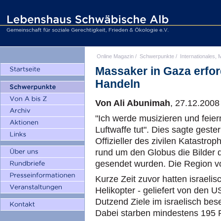
Online Magazin
/
Schwerpunkte
/
Internationales, M
Massaker in Gaza erfor
Handeln
Von Ali Abunimah
, 27.12.2008 
"Ich werde musizieren und feier
Luftwaffe tut". Dies sagte geste
Offizieller des zivilen Katastr
rund um den Globus die Bilder 
gesendet wurden. Die Region vo
Kurze Zeit zuvor hatten israel
Helikopter - geliefert von den
Dutzend Ziele im israelisch bes
Dabei starben mindestens 195 P