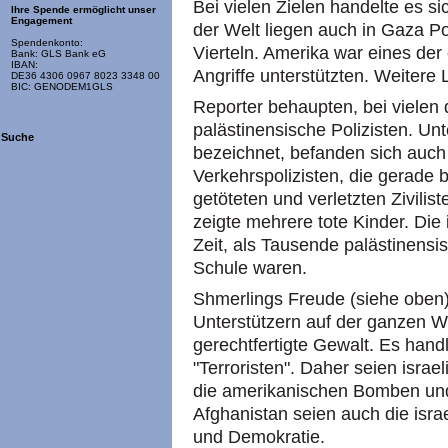
Bei vielen Zielen handelte es si
Ihre Spende ermöglicht unser
Engagement
der Welt liegen auch in Gaza Pol
Spendenkonto:
Vierteln. Amerika war eines der 
Bank: GLS Bank eG
IBAN:
Angriffe unterstützten. Weitere
DE36 4306 0967 8023 3348 00
BIC: GENODEM1GLS
Reporter behaupten, bei vielen 
palästinensische Polizisten. Unte
Suche
bezeichnet, befanden sich auch
Verkehrspolizisten, die gerade 
getöteten und verletzten Zivilis
zeigte mehrere tote Kinder. Die 
Zeit, als Tausende palästinens
Schule waren.
Shmerlings Freude (siehe oben) 
Unterstützern auf der ganzen Wel
gerechtfertigte Gewalt. Es hand
"Terroristen". Daher seien israe
die amerikanischen Bomben und
Afghanistan seien auch die isra
und Demokratie.