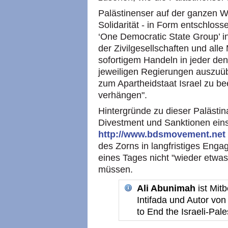
Palästinenser auf der ganzen Wel
Solidarität - in Form entschloss
‘One Democratic State Group’ in
der Zivilgesellschaften und alle
sofortigem Handeln in jeder de
jeweiligen Regierungen auszuü
zum Apartheidstaat Israel zu b
verhängen".
Hintergründe zu dieser Palästin
Divestment und Sanktionen einse
http://www.bdsmovement.net
des Zorns in langfristiges Enga
eines Tages nicht "wieder etw
müssen.
Ali Abunimah
ist Mit
Intifada und Autor von
to End the Israeli-Pales