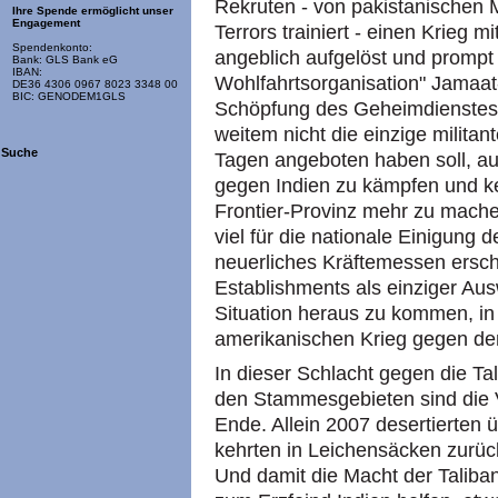
Rekruten - von pakistanischen 
Ihre Spende ermöglicht unser
Engagement
Terrors trainiert - einen Krieg m
Spendenkonto:
angeblich aufgelöst und prompt 
Bank: GLS Bank eG
IBAN:
Wohlfahrtsorganisation" Jamaat
DE36 4306 0967 8023 3348 00
BIC: GENODEM1GLS
Schöpfung des Geheimdienstes I
weitem nicht die einzige milita
Suche
Tagen angeboten haben soll, au
gegen Indien zu kämpfen und ke
Frontier-Provinz mehr zu machen
viel für die nationale Einigung 
neuerliches Kräftemessen ersche
Establishments als einziger Au
Situation heraus zu kommen, in
amerikanischen Krieg gegen den
In dieser Schlacht gegen die T
den Stammesgebieten sind die V
Ende. Allein 2007 desertierten 
kehrten in Leichensäcken zurüc
Und damit die Macht der Taliban