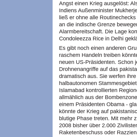
Angst einen Krieg ausgelöst: Al
Indiens Außenminister Mukherje
ließ er ohne alle Routinechecks
an die indische Grenze bewegen 
Alarmbereitschaft. Die Lage kon
Condoleezza Rice in Delhi gekl
Es gibt noch einen anderen Grun
raschem Handeln treiben könn
neuen US-Präsidenten. Schon je
Drohnenangriffe auf das pakist
dramatisch aus. Sie werfen ihre
halbautonomen Stammesgebieten
Islamabad kontrollierten Regione
allmählich aus der Bombenzone 
einem Präsidenten Obama - gl
könnte der Krieg auf pakistani
blutige Phase treten. Mit mehr z
2008 bisher über 2.000 Zivilis
Raketenbeschuss oder Razzie