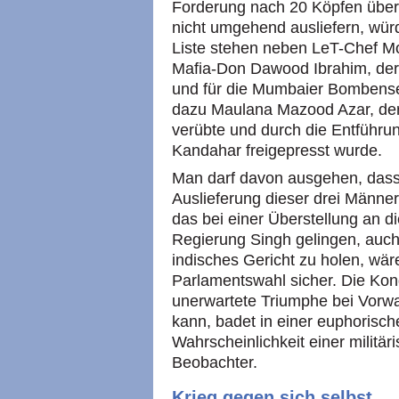
Forderung nach 20 Köpfen überg
nicht umgehend ausliefern, wür
Liste stehen neben LeT-Chef 
Mafia-Don Dawood Ibrahim, der
und für die Mumbaier Bombenseri
dazu Maulana Mazood Azar, der
verübte und durch die Entführu
Kandahar freigepresst wurde.
Man darf davon ausgehen, dass
Auslieferung dieser drei Männer
das bei einer Überstellung an d
Regierung Singh gelingen, auch 
indisches Gericht zu holen, wäre
Parlamentswahl sicher. Die Kong
unerwartete Triumphe bei Vorwa
kann, badet in einer euphorisc
Wahrscheinlichkeit einer militär
Beobachter.
Krieg gegen sich selbst