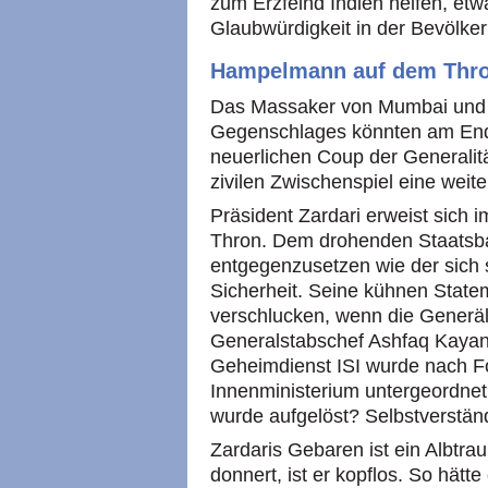
zum Erzfeind Indien helfen, etw
Glaubwürdigkeit in der Bevölker
Hampelmann auf dem Thr
Das Massaker von Mumbai und d
Gegenschlages könnten am Ende 
neuerlichen Coup der Generalit
zivilen Zwischenspiel eine weiter
Präsident Zardari erweist sic
Thron. Dem drohenden Staatsba
entgegenzusetzen wie der sich 
Sicherheit. Seine kühnen Stat
verschlucken, wenn die Generä
Generalstabschef Ashfaq Kayani 
Geheimdienst ISI wurde nach 
Innenministerium untergeordnet? 
wurde aufgelöst? Selbstverständ
Zardaris Gebaren ist ein Albtra
donnert, ist er kopflos. So hät