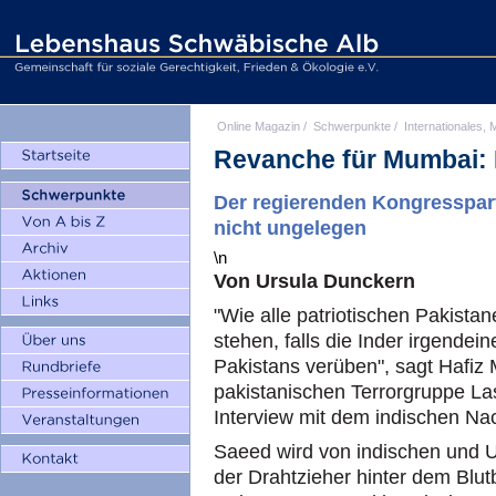
Online Magazin
/
Schwerpunkte
/
Internationales, M
Revanche für Mumbai: D
Der regierenden Kongresspar
nicht ungelegen
\n
Von Ursula Dunckern
"Wie alle patriotischen Pakista
stehen, falls die Inder irgendein
Pakistans verüben", sagt Hafi
pakistanischen Terrorgruppe La
Interview mit dem indischen Na
Saeed wird von indischen und 
der Drahtzieher hinter dem Blu