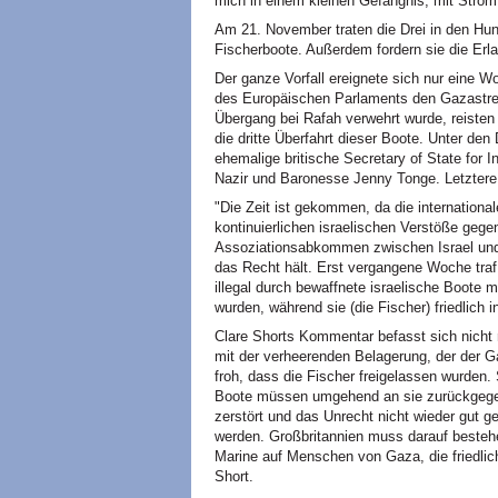
mich in einem kleinen Gefängnis, mit Stro
Am 21. November traten die Drei in den Hung
Fischerboote. Außerdem fordern sie die Er
Der ganze Vorfall ereignete sich nur eine 
des Europäischen Parlaments den Gazastrei
Übergang bei Rafah verwehrt wurde, reisten
die dritte Überfahrt dieser Boote. Unter den
ehemalige britische Secretary of State for 
Nazir und Baronesse Jenny Tonge. Letztere v
"Die Zeit ist gekommen, da die internationa
kontinuierlichen israelischen Verstöße gege
Assoziationsabkommen zwischen Israel und d
das Recht hält. Erst vergangene Woche traf
illegal durch bewaffnete israelische Boote
wurden, während sie (die Fischer) friedlich
Clare Shorts Kommentar befasst sich nicht 
mit der verheerenden Belagerung, der der Ga
froh, dass die Fischer freigelassen wurden. 
Boote müssen umgehend an sie zurückgegeb
zerstört und das Unrecht nicht wieder gut
werden. Großbritannien muss darauf bestehen
Marine auf Menschen von Gaza, die friedlic
Short.