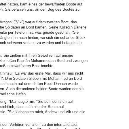
ftet hatten, kam eines der bewaffneten Boote auf
en. Sie befahlen uns, an den Bug des Bootes zu
io Arrigoni ("Vik") war auf dem zweiten Boot, das
ische Soldaten an Bord kamen. Seine Kollegin Darlene
teilte per Telefon mit, was gerade geschah. "Sie
drängten ihn nach hinten, wo sich ein scharfes Stück
noch schwerer verletzt zu werden und befand sich
 Sie zielten mit ihren Gewehren auf unsere
. Sie ließen Kapitän Mohammed an Bord und zwangen
großen bewaffneten Boot brachte.
 hinzu: "Es war das erste Mal, dass wir uns nicht
n". Drei Soldaten blieben mit Mohammed an Bord
 sich auch auf dem dritten Boot. Danach wurde
n. Auch die anderen beiden Boote wurden dorthin
raelische Hafen.
ung: "Man sagte mir: "Sie befinden sich auf
sichtlich, dass sich alle drei Boote auf
sie. "Sie kidnappten mich, Andrew und Vik und alle
 den Verhören vor allem zu den internationalen