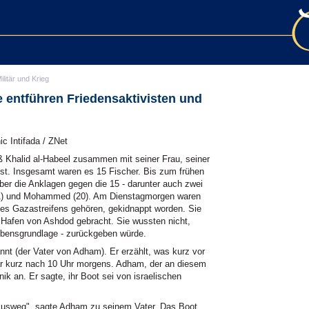
ilitär und Krieg
e entführen Friedensaktivisten und
ic Intifada / ZNet
Khalid al-Habeel zusammen mit seiner Frau, seiner
est. Insgesamt waren es 15 Fischer. Bis zum frühen
er die Anklagen gegen die 15 - darunter auch zwei
21) und Mohammed (20). Am Dienstagmorgen waren
des Gazastreifens gehören, gekidnappt worden. Sie
 Hafen von Ashdod gebracht. Sie wussten nicht,
ebensgrundlage - zurückgeben würde.
nt (der Vater von Adham). Er erzählt, was kurz vor
ar kurz nach 10 Uhr morgens. Adham, der an diesem
ik an. Er sagte, ihr Boot sei von israelischen
 Ausweg", sagte Adham zu seinem Vater. Das Boot