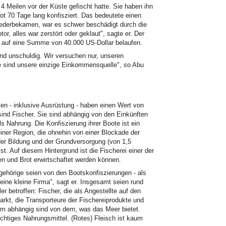
 4 Meilen vor der Küste gefischt hatte. Sie haben ihn
t 70 Tage lang konfisziert. Das bedeutete einen
 wiederbekamen, war es schwer beschädigt durch die
r, alles war zerstört oder geklaut", sagte er. Der
 auf eine Summe von 40.000 US-Dollar belaufen.
nd unschuldig. Wir versuchen nur, unseren
e sind unsere einzige Einkommensquelle", so Abu
.
ien - inklusive Ausrüstung - haben einen Wert von
 sind Fischer. Sie sind abhängig von den Einkünften
 Nahrung. Die Konfiszierung ihrer Boote ist ein
einer Region, die ohnehin von einer Blockade der
der Bildung und der Grundversorgung (von 1,5
st. Auf diesem Hintergrund ist die Fischerei einer der
 und Brot erwirtschaftet werden können.
ehörige seien von den Bootskonfiszierungen - als
 eine kleine Firma", sagt er. Insgesamt seien rund
 betroffen: Fischer, die als Angestellte auf den
arkt, die Transporteure der Fischereiprodukte und
rem abhängig sind von dem, was das Meer bietet.
wichtiges Nahrungsmittel. (Rotes) Fleisch ist kaum