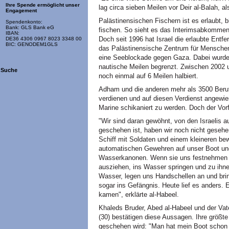
Ihre Spende ermöglicht unser
lag circa sieben Meilen vor Deir al-Balah, a
Engagement
Palästinensischen Fischern ist es erlaubt, 
Spendenkonto:
Bank: GLS Bank eG
fischen. So sieht es das Interimsabkommen 
IBAN:
Doch seit 1996 hat Israel die erlaubte Entfer
DE36 4306 0967 8023 3348 00
BIC: GENODEM1GLS
das Palästinensische Zentrum für Menschen
eine Seeblockade gegen Gaza. Dabei wurde d
nautische Meilen begrenzt. Zwischen 2002 
Suche
noch einmal auf 6 Meilen halbiert.
Adham und die anderen mehr als 3500 Beruf
verdienen und auf diesen Verdienst angewie
Marine schikaniert zu werden. Doch der Vorf
"Wir sind daran gewöhnt, von den Israelis a
geschehen ist, haben wir noch nicht geseh
Schiff mit Soldaten und einem kleineren bew
automatischen Gewehren auf unser Boot un
Wasserkanonen. Wenn sie uns festnehmen w
ausziehen, ins Wasser springen und zu ih
Wasser, legen uns Handschellen an und brin
sogar ins Gefängnis. Heute lief es anders. 
kamen", erklärte al-Habeel.
Khaleds Bruder, Abed al-Habeel und der Va
(30) bestätigen diese Aussagen. Ihre größt
geschehen wird: "Man hat mein Boot schon e