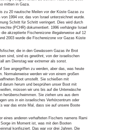
lso mitten in Gaza.
bis zu 20 nautische Meilen vor der Küste Gazas zu
von 1994 vor, das von Israel unterzeichnet wurde.
nung Schritt für Schritt verringert. Dies wird durch
rechte (PCHR) dokumentiert. 1996 verhängte Israel
ie akzeptierte Fischereizone illegalerweise auf 12
und 2003 wurde die Fischereizone vor Gazas Küste
sfischer, die in den Gewässern Gazas ihr Brot
sen sind, sind es gewöhnt, von der israelischen
all am Dienstag war extremer als sonst.
uf See angegriffen zu werden, aber das, was heute
en. Normalerweise werden wir von einem großen
affneten Boot umstellt. Sie schießen mit
d darum herum und besprühen unser Boot mit
ollen, müssen wir uns bis auf die Unterwäsche
nen herüberschwimmen. Sie ziehen uns aus dem
gen uns in ein israelisches Verhörzentrum oder
Es war das erste Mal, dass sie auf unsere Boote
ter eines anderen verhafteten Fischers namens Rami
e Sorge im Moment ist, was mit den Booten
inmal konfisziert. Das war vor drei Jahren. Die