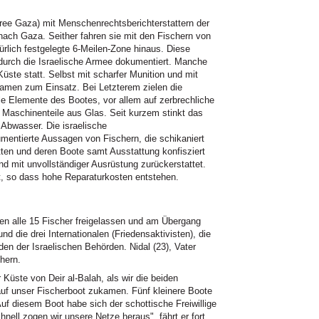
ree Gaza) mit Menschenrechtsberichterstattern der
nach Gaza. Seither fahren sie mit den Fischern von
ürlich festgelegte 6-Meilen-Zone hinaus. Diese
 durch die Israelische Armee dokumentiert. Manche
üste statt. Selbst mit scharfer Munition und mit
amen zum Einsatz. Bei Letzterem zielen die
le Elemente des Bootes, vor allem auf zerbrechliche
Maschinenteile aus Glas. Seit kurzem stinkt das
Abwasser. Die israelische
entierte Aussagen von Fischern, die schikaniert
tten und deren Boote samt Ausstattung konfisziert
nd mit unvollständiger Ausrüstung zurückerstattet.
rt, so dass hohe Reparaturkosten entstehen.
?
n alle 15 Fischer freigelassen und am Übergang
nd die drei Internationalen (Friedensaktivisten), die
en der Israelischen Behörden. Nidal (23), Vater
chern.
 Küste von Deir al-Balah, als wir die beiden
auf unser Fischerboot zukamen. Fünf kleinere Boote
uf diesem Boot habe sich der schottische Freiwillige
nell zogen wir unsere Netze heraus", fährt er fort.