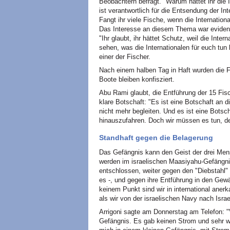
Beobachtern befragt. "Warum hattet ihr die 
ist verantwortlich für die Entsendung der I
Fangt ihr viele Fische, wenn die Internation
Das Interesse an diesem Thema war evident
"Ihr glaubt, ihr hättet Schutz, weil die Int
sehen, was die Internationalen für euch tun
einer der Fischer.
Nach einem halben Tag in Haft wurden die F
Boote bleiben konfisziert.
Abu Rami glaubt, die Entführung der 15 Fis
klare Botschaft: "Es ist eine Botschaft an di
nicht mehr begleiten. Und es ist eine Botsch
hinauszufahren. Doch wir müssen es tun, den
Standhaft gegen die Belagerung
Das Gefängnis kann den Geist der drei Mens
werden im israelischen Maasiyahu-Gefängni
entschlossen, weiter gegen den "Diebstahl"
es -, und gegen ihre Entführung in den Gew
keinem Punkt sind wir in international aner
als wir von der israelischen Navy nach Israe
Arrigoni sagte am Donnerstag am Telefon: "
Gefängnis. Es gab keinen Strom und sehr w