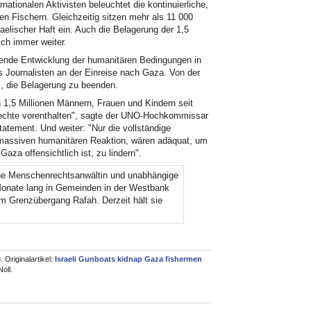
nationalen Aktivisten beleuchtet die kontinuierliche,
n Fischern. Gleichzeitig sitzen mehr als 11 000
aelischer Haft ein. Auch die Belagerung der 1,5
ich immer weiter.
ierende Entwicklung der humanitären Bedingungen in
s Journalisten an der Einreise nach Gaza. Von der
, die Belagerung zu beenden.
 1,5 Millionen Männern, Frauen und Kindern seit
echte vorenthalten", sagte der UNO-Hochkommissar
tatement. Und weiter: "Nur die vollständige
 massiven humanitären Reaktion, wären adäquat, um
aza offensichtlich ist, zu lindern".
he Menschenrechtsanwältin und unabhängige
 Monate lang in Gemeinden in der Westbank
am Grenzübergang Rafah. Derzeit hält sie
Originalartikel:
Israeli Gunboats kidnap Gaza fishermen
oll.