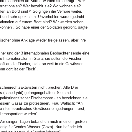
Internationalen an Bord?" wurden sie gefragt. "Wer
nternationalen? Wer bezahlt sie? Wo wohnen sie?
alen an Bord sind?" So gingen die Verhöre weiter.
 und sehr spezifisch. Unverhohlen wurde gedroht:
ernationalen auf eurem Boot sind? Wir werden schon
 können". So habe einer der Soldaten gedroht, sagte
ischer ohne Anklage wieder freigelassen, aber ihre
cher und der 3 internationalen Beobachter sende eine
e Internationalen in Gaza, sie sollen die Fischer
aft an die Fischer, nicht so weit in die Gewässer
n dort ist der Fisch".
chenrechtsaktivisten nicht brechen. Alle Drei
s (nahe Lydd) gefangengehalten. Sie sind
 palästinensischer Fischerboote - so bezeichnen sie
ässern Gazas zu protestieren. Frau Wallach: "An
kanntes israelisches Gewässer eingedrungen - erst,
l transportiert wurden".
Vor einigen Tagen befand ich mich in einem großen
enig fließendes Wasser (Gaza). Nun befinde ich