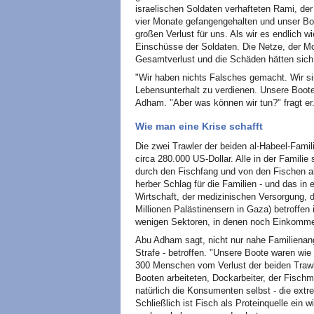
israelischen Soldaten verhafteten Rami, der
vier Monate gefangengehalten und unser Boo
großen Verlust für uns. Als wir es endlich
Einschüsse der Soldaten. Die Netze, der Moto
Gesamtverlust und die Schäden hätten sich
"Wir haben nichts Falsches gemacht. Wir si
Lebensunterhalt zu verdienen. Unsere Boot
Adham. "Aber was können wir tun?" fragt er
Wie man eine Krise schafft
Die zwei Trawler der beiden al-Habeel-Famil
circa 280.000 US-Dollar. Alle in der Familie
durch den Fischfang und von den Fischen als
herber Schlag für die Familien - und das in 
Wirtschaft, der medizinischen Versorgung, 
Millionen Palästinensern in Gaza) betroffen i
wenigen Sektoren, in denen noch Einkommen
Abu Adham sagt, nicht nur nahe Familienang
Strafe - betroffen. "Unsere Boote waren wie
300 Menschen vom Verlust der beiden Trawler
Booten arbeiteten, Dockarbeiter, der Fischm
natürlich die Konsumenten selbst - die ext
Schließlich ist Fisch als Proteinquelle ein 