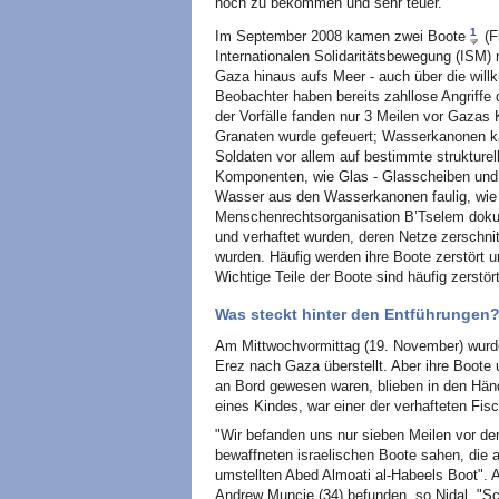
noch zu bekommen und sehr teuer.
1
Im September 2008 kamen zwei Boote
(F
Internationalen Solidaritätsbewegung (ISM) 
Gaza hinaus aufs Meer - auch über die willk
Beobachter haben bereits zahllose Angriffe
der Vorfälle fanden nur 3 Meilen vor Gazas K
Granaten wurde gefeuert; Wasserkanonen k
Soldaten vor allem auf bestimmte strukturel
Komponenten, wie Glas - Glasscheiben und 
Wasser aus den Wasserkanonen faulig, wie 
Menschenrechtsorganisation B’Tselem dokum
und verhaftet wurden, deren Netze zerschni
wurden. Häufig werden ihre Boote zerstört u
Wichtige Teile der Boote sind häufig zerstö
Was steckt hinter den Entführungen
Am Mittwochvormittag (19. November) wurde
Erez nach Gaza überstellt. Aber ihre Boote u
an Bord gewesen waren, blieben in den Händ
eines Kindes, war einer der verhafteten Fis
"Wir befanden uns nur sieben Meilen vor der
bewaffneten israelischen Boote sahen, die 
umstellten Abed Almoati al-Habeels Boot". A
Andrew Muncie (34) befunden, so Nidal. "Sch