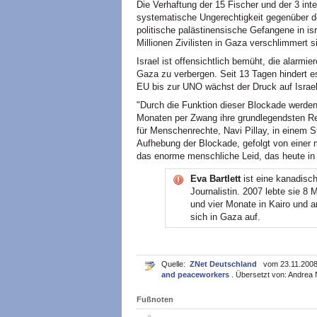
Die Verhaftung der 15 Fischer und der 3 inter
systematische Ungerechtigkeit gegenüber de
politische palästinensische Gefangene in isr
Millionen Zivilisten in Gaza verschlimmert s
Israel ist offensichtlich bemüht, die alarm
Gaza zu verbergen. Seit 13 Tagen hindert e
EU bis zur UNO wächst der Druck auf Israel
"Durch die Funktion dieser Blockade werden
Monaten per Zwang ihre grundlegendsten R
für Menschenrechte, Navi Pillay, in einem S
Aufhebung der Blockade, gefolgt von einer
das enorme menschliche Leid, das heute in G
Eva Bartlett
ist eine kanadisc
Journalistin. 2007 lebte sie 8
und vier Monate in Kairo und 
sich in Gaza auf.
Quelle:
ZNet Deutschland
vom 23.11.2008. 
and peaceworkers
. Übersetzt von: Andrea N
Fußnoten