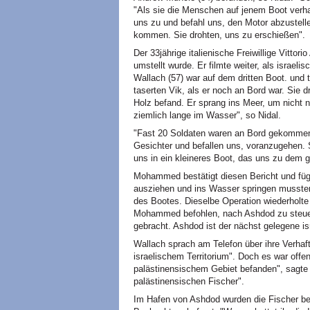
"Als sie die Menschen auf jenem Boot verha
uns zu und befahl uns, den Motor abzustell
kommen. Sie drohten, uns zu erschießen".
Der 33jährige italienische Freiwillige Vittor
umstellt wurde. Er filmte weiter, als israel
Wallach (57) war auf dem dritten Boot. und 
taserten Vik, als er noch an Bord war. Sie 
Holz befand. Er sprang ins Meer, um nicht 
ziemlich lange im Wasser", so Nidal.
"Fast 20 Soldaten waren an Bord gekommen.
Gesichter und befallen uns, voranzugehen
uns in ein kleineres Boot, das uns zu dem 
Mohammed bestätigt diesen Bericht und fügt
ausziehen und ins Wasser springen musste
des Bootes. Dieselbe Operation wiederholte
Mohammed befohlen, nach Ashdod zu steuer
gebracht. Ashdod ist der nächst gelegene is
Wallach sprach am Telefon über ihre Verhaft
israelischem Territorium". Doch es war offen
palästinensischem Gebiet befanden", sagte 
palästinensischen Fischer".
Im Hafen von Ashdod wurden die Fischer bei