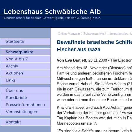
Online Magazin
/
Schwerpunkte
/
Internationales, M
Bewaffnete israelische Schiff
Fischer aus Gaza
Von Eva Bartlett
, 23.11.2008 - The Electron
Am Abend des 18. November (Dienstag) saß 
Familie und anderen betroffenen Fischern f
Mittwochmorgen ließ man sie im Unklaren üb
Söhne von al-Habeel. Sie heißen Adham (
sie in den Gewässern, die zum Territorium 
wurden in das israelische Verhörzentrum im
wann oder ob man ihnen ihre Boote - ihre L
Khalid al-Habeel wird auch Abu Adham genan
der Verhaftung der Fischer geschah. "Es w
Tag Kapitän des Bootes war, rief mich in Pan
Marinebooten umstellt".
"Es sind viele Schiffe um uns herum, kein