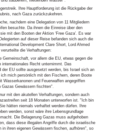
m und sauberem, fließenden Wasser".
erstreik. Ihre Hauptforderung ist die Rückgabe der
laubnis, nach Gaza zurückzukehren.
Woche, nachdem eine Delegation von 11 Mitgliedern
fen besuchte. Da ihnen die Einreise über den
 sie mit den Booten der Aktion ‘Free Gaza’. Es war
 Delegierten auf dieser Reise befanden sich auch die
International Development Clare Short, Lord Ahmed
erurteilte die Verhaftungen:
le Gemeinschaft, vor allem die EU, etwas gegen die
n internationales Recht unternimmt. Das
er EU sollte ausgesetzt werden, bis Israel sich an
 ich mich persönlich mit den Fischern, deren Boote
 mit Wasserkanonen und Feuerwaffen angegriffen
 in Gazas Gewässern fischten".
nur mit den akutellen Verhaftungen, sondern auch
zastreifen seit 18 Monaten unterworfen ist. "Ich bin
Sie hätten niemals verhaftet werden dürfen. Ihre
en werden, sonst wäre ihre Lebensgrundlage
 gemacht. Die Belagerung Gazas muss aufgehoben
, dass diese illegalen Angriffe durch die israelische
h in ihren eigenen Gewässern fischen, aufhören", so