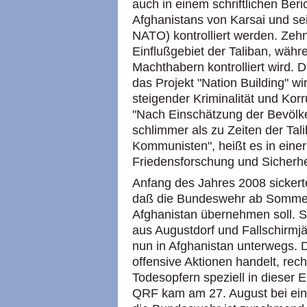
auch in einem schriftlichen Beri
Afghanistans von Karsai und se
NATO) kontrolliert werden. Zeh
Einflußgebiet der Taliban, währ
Machthabern kontrolliert wird. 
das Projekt "Nation Building" w
steigender Kriminalität und Ko
"Nach Einschätzung der Bevölke
schlimmer als zu Zeiten der Ta
Kommunisten", heißt es in einer 
Friedensforschung und Sicherhei
Anfang des Jahres 2008 sickerte 
daß die Bundeswehr ab Sommer
Afghanistan übernehmen soll. Se
aus Augustdorf und Fallschirmjä
nun in Afghanistan unterwegs. D
offensive Aktionen handelt, re
Todesopfern speziell in dieser E
QRF kam am 27. August bei ein