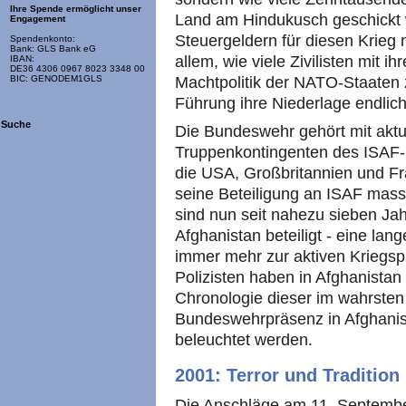
Ihre Spende ermöglicht unser
Land am Hindukusch geschickt w
Engagement
Steuergeldern für diesen Krieg
Spendenkonto:
Bank: GLS Bank eG
allem, wie viele Zivilisten mit i
IBAN:
DE36 4306 0967 8023 3348 00
Machtpolitik der NATO-Staaten
BIC: GENODEM1GLS
Führung ihre Niederlage endlich
Suche
Die Bundeswehr gehört mit aktu
Truppenkontingenten des ISAF-E
die USA, Großbritannien und Fr
seine Beteiligung an ISAF massi
sind nun seit nahezu sieben Ja
Afghanistan beteiligt - eine lan
immer mehr zur aktiven Kriegsp
Polizisten haben in Afghanistan 
Chronologie dieser im wahrsten
Bundeswehrpräsenz in Afghanist
beleuchtet werden.
2001: Terror und Tradition
Die Anschläge am 11. Septemb