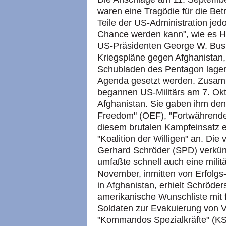
waren eine Tragödie für die Be
Teile der US-Administration jed
Chance werden kann", wie es He
US-Präsidenten George W. Bush,
Kriegspläne gegen Afghanistan,
Schubladen des Pentagon lagen,
Agenda gesetzt werden. Zusamm
begannen US-Militärs am 7. Ok
Afghanistan. Sie gaben ihm de
Freedom" (OEF), "Fortwährende 
diesem brutalen Kampfeinsatz 
"Koalition der Willigen" an. Di
Gerhard Schröder (SPD) verkünd
umfaßte schnell auch eine mili
November, inmitten von Erfolg
in Afghanistan, erhielt Schröde
amerikanische Wunschliste mit
Soldaten zur Evakuierung von 
"Kommandos Spezialkräfte" (KSK