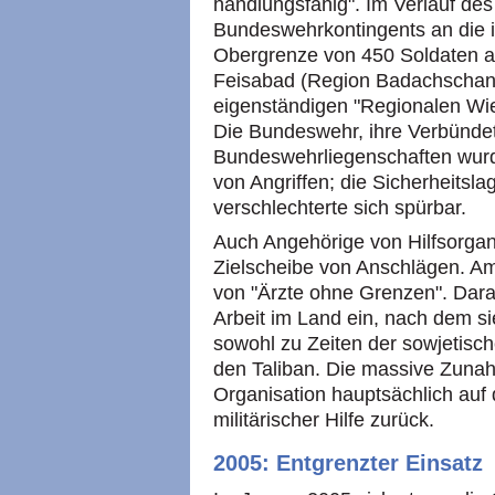
handlungsfähig". Im Verlauf des
Bundeswehrkontingents an die 
Obergrenze von 450 Soldaten an
Feisabad (Region Badachschan) 
eigenständigen "Regionalen W
Die Bundeswehr, ihre Verbündet
Bundeswehrliegenschaften wur
von Angriffen; die Sicherheitsla
verschlechterte sich spürbar.
Auch Angehörige von Hilfsorgan
Zielscheibe von Anschlägen. Am 
von "Ärzte ohne Grenzen". Darau
Arbeit im Land ein, nach dem sie
sowohl zu Zeiten der sowjetisc
den Taliban. Die massive Zunah
Organisation hauptsächlich auf 
militärischer Hilfe zurück.
2005: Entgrenzter Einsatz