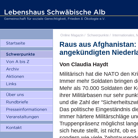
Online Magazin
/
Schwerpunkte
/
Internationales, M
Raus aus Afghanistan: 
angekündigten Niederl
Von Claudia Haydt
Militärisch hat die NATO den Kr
Immer mehr Soldaten bringen d
Mehr als 70.000 Soldaten der K
ihrer Militärbasen nur sehr pun
und die Zahl der "Sicherheitszwi
Das politische Eingeständnis di
immer härtere Militärschläge u
Truppenpräsenz möglichst lang
sich heute stellt, ist nicht, ob 
sondern wie viele Zehntausende