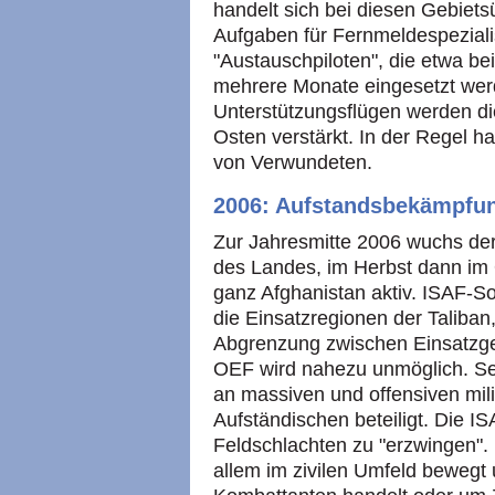
handelt sich bei diesen Gebiet
Aufgaben für Fernmeldespeziali
"Austauschpiloten", die etwa bei
mehrere Monate eingesetzt werd
Unterstützungsflügen werden di
Osten verstärkt. In der Regel h
von Verwundeten.
2006: Aufstandsbekämpfu
Zur Jahresmitte 2006 wuchs de
des Landes, im Herbst dann im
ganz Afghanistan aktiv. ISAF-S
die Einsatzregionen der Taliba
Abgrenzung zwischen Einsatzge
OEF wird nahezu unmöglich. Se
an massiven und offensiven mil
Aufständischen beteiligt. Die IS
Feldschlachten zu "erzwingen".
allem im zivilen Umfeld bewegt u