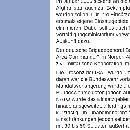
Im Januar 2005 sickerte an die 
Afghanistan auch zur Bekämpfun
werden sollen. Für ihre Einsät
erstmals eigene Einsatzgebiete u
eliminieren. Dabei soll es auc
Verteidigungsministerium verwei
Auskunft dazu.
Der deutsche Brigadegeneral Be
Area Commander" im Norden Afgh
zivil-militärische Kooperation 
Die Präsenz der ISAF wurde um
daran war die Bundeswehr vorläuf
Mandatsverlängerung wurde die
Bundeswehrsoldaten jedoch auf
NATO wurde das Einsatzgebiet
hinaus ausgeweitet, allerdings
kurzfristig - in "unabdingbaren
Einschränkungen jedoch seitdem
mit 30 bis 50 Soldaten außerha