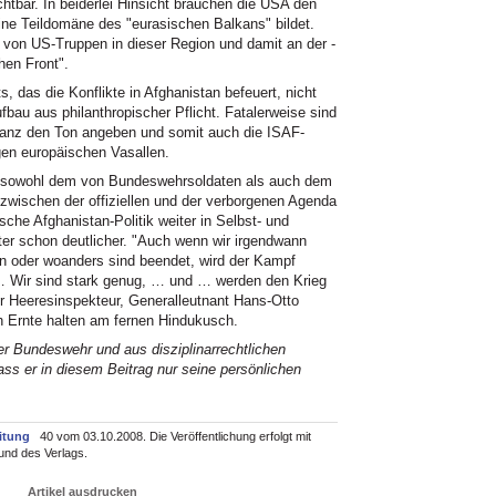
htbar. In beiderlei Hinsicht brauchen die USA den
ine Teildomäne des "eurasischen Balkans" bildet.
ng von US-Truppen in dieser Region und damit an der -
hen Front".
s, das die Konflikte in Afghanistan befeuert, nicht
au aus philanthropischer Pflicht. Fatalerweise sind
llianz den Ton angeben und somit auch die ISAF-
igen europäischen Vasallen.
 sowohl dem von Bundeswehrsoldaten als auch dem
e zwischen der offiziellen und der verborgenen Agenda
che Afghanistan-Politik weiter in Selbst- und
ter schon deutlicher. "Auch wenn wir irgendwann
n oder woanders sind beendet, wird der Kampf
… Wir sind stark genug, … und … werden den Krieg
r Heeresinspekteur, Generalleutnant Hans-Otto
h Ernte halten am fernen Hindukusch.
er Bundeswehr und aus disziplinarrechtlichen
s er in diesem Beitrag nur seine persönlichen
itung
40 vom 03.10.2008. Die Veröffentlichung erfolgt mit
und des Verlags.
Artikel ausdrucken