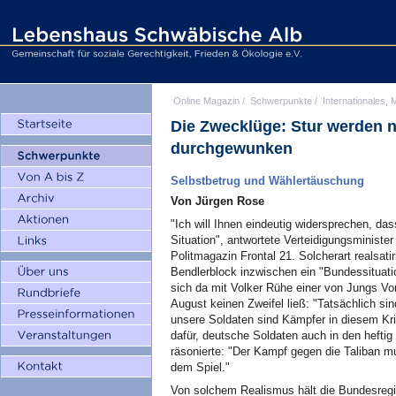
Online Magazin
/
Schwerpunkte
/
Internationales, M
Die Zwecklüge: Stur werden 
durchgewunken
Selbstbetrug und Wählertäuschung
Von Jürgen Rose
"Ich will Ihnen eindeutig widersprechen, dass
Situation", antwortete Verteidigungsminist
Politmagazin Frontal 21. Solcherart realsati
Bendlerblock inzwischen ein "Bundessituati
sich da mit Volker Rühe einer von Jungs Vo
August keinen Zweifel ließ: "Tatsächlich si
unsere Soldaten sind Kämpfer in diesem Kr
dafür, deutsche Soldaten auch in den heft
räsonierte: "Der Kampf gegen die Taliban mu
dem Spiel."
Von solchem Realismus hält die Bundesregie