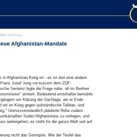
ilitär und Krieg
neue Afghanistan-Mandate
 in Afghanistan Krieg ist - es ist dort eine andere
er Franz Josef Jung vor kurzem dem ZDF-
rische Sentenz legte die Frage nahe, ob im Berliner
onsminister" amtiert. Bedeutend ernsthafter bemühte
rgängern um Klärung der Sachlage, als er Ende
nd wir im Krieg gegen aufständische Taliban, und
ieg." Unmissverständlich plädierte Rühe zudem
ig umkämpften Süden Afghanistans zu verlegen, und
ss weitergehen, es steht für die ganze Welt viel auf
rung nicht das Geringste. Wie der Teufel das