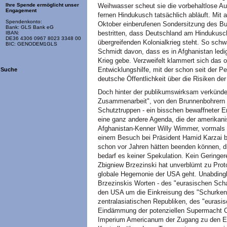
Weihwasser scheut sie die vorbehaltlose A
Ihre Spende ermöglicht unser
Engagement
fernen Hindukusch tatsächlich abläuft. Mit au
Spendenkonto:
Oktober einberufenen Sondersitzung des Bu
Bank: GLS Bank eG
bestritten, dass Deutschland am Hindukusc
IBAN:
DE36 4306 0967 8023 3348 00
übergreifenden Kolonialkrieg steht. So schw
BIC: GENODEM1GLS
Schmidt davon, dass es in Afghanistan ledig
Krieg gebe. Verzweifelt klammert sich das of
Entwicklungshilfe, mit der schon seit der 
Suche
deutsche Öffentlichkeit über die Risiken d
Doch hinter der publikumswirksam verkündete
Zusammenarbeit", von den Brunnenbohrern u
Schutztruppen - ein bisschen bewaffneter Ent
eine ganz andere Agenda, die der amerikan
Afghanistan-Kenner Willy Wimmer, vormals 
einem Besuch bei Präsident Hamid Karzai b
schon vor Jahren hätten beenden können, dies
bedarf es keiner Spekulation. Kein Geringer
Zbigniew Brzezinski hat unverblümt zu Prot
globale Hegemonie der USA geht. Unabdingba
Brzezinskis Worten - des "eurasischen Scha
den USA um die Einkreisung des "Schurkenst
zentralasiatischen Republiken, des "eurasis
Eindämmung der potenziellen Supermacht C
Imperium Americanum der Zugang zu den En