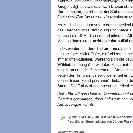
Kontrolle über deren Transportwege unverzic
Krieg in Afghanistan, das nach Brzezinski e
Den zu halten, rechtfertige die Stationieru
Originalton-Ton Brzezinski - "zentralasiatisc
Es ist die Realität dieses Interessengeflecht
das Märchen von Entwicklung und Wiederaufb
es eben die USA, die in der atlantischen A
Mission dominieren, nicht aber ihre willfähr
Indes werden mit dem Tod am Hindukusch,
unbeteiligter ziviler Opfer, die Widersprüch
immer offenkundiger. Während sich die deuts
Wählertäuschung übt, wird das Militär mitun
sagen können, die Schlachten in Afghanista
gegen den Terrorismus ewig weiter gehen. 
gegen diesen Feind gewinnen", bekannte de
Budde. Der Tod wird demnach noch reichlic
Dipl. Päd. Jürgen Rose ist Oberstleutnant d
Gründen gezwungen, darauf hinzuweisen, das
Auffassungen vertritt.
Quelle:
FREITAG. Die Ost-West-Wochenze
freundlicher Genehmigung von Jürgen Rose 
Veröffentlicht am