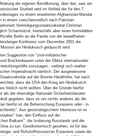
ufklärung der eigenen Bevölkerung, über das, was am
tistischer Sturheit wird im Vorfeld der für den 7.
ndestages zu einem erweiterten Afghanistan-Mandat
h in einem zwischenzeitlich nach Pakistan
adroniert Verteidigungsstaatssekretär Christian
lich Scharmützel, keinesfalls aber einen formidablen
fizielle Berlin an die Parole von der bewaffneten
Petersberger Konferenz vom Dezember 2001 die
er Mission am Hindukusch getäuscht wird.
n Suggestion von "zivil-militärischer
nd Brückenbauern unter der Obhut internationaler
wicklungshilfe sozusagen - verbirgt sich realiter
ischen Imperialmacht nämlich. Der ausgewiesene
Staatssekretär auf der Bonner Hardthöhe, hat nach
erichtet, dass die USA den Krieg am Hindukusch
 freilich nicht wollten. Über die Gründe hierfür
er als der ehemalige Nationale Sicherheitsberater
okoll gegeben, dass es um nichts anderes als die
r hierfür ist die Beherrschung Eurasiens oder - in
chbretts". Aus geostrategischem Interesse ist es
aates" Iran, den Einfluss auf die
chen Balkans", die Isolierung Russlands und die
hina zu tun. Geoökonomisch gesehen, ist für das
ergie- und Rohstoffressourcen Eurasiens sowie die