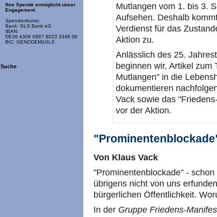
Mutlangen vom 1. bis 3. S
Ihre Spende ermöglicht unser
Engagement
Aufsehen. Deshalb kommt
Spendenkonto:
Bank: GLS Bank eG
Verdienst für das Zusta
IBAN:
DE36 4306 0967 8023 3348 00
Aktion zu.
BIC: GENODEM1GLS
Anlässlich des 25. Jahres
beginnen wir, Artikel zum
Suche
Mutlangen" in die Lebensh
dokumentieren nachfolgen
Vack sowie das "Friedens-
vor der Aktion.
"Prominentenblockade
Von Klaus Vack
"Prominentenblockade" - schon 
übrigens nicht von uns erfunden
bürgerlichen Öffentlichkeit. Wo
In der
Gruppe Friedens-Manifes