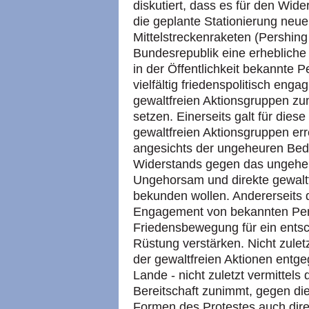
diskutiert, dass es für den Wi
die geplante Stationierung neu
Mittelstreckenraketen (Pershing I
Bundesrepublik eine erheblich
in der Öffentlichkeit bekannte Pe
vielfältig friedenspolitisch en
gewaltfreien Aktionsgruppen zum
setzen. Einerseits galt für dies
gewaltfreien Aktionsgruppen er
angesichts der ungeheuren Bedr
Widerstands gegen das ungehem
Ungehorsam und direkte gewaltf
bekunden wollen. Andererseits d
Engagement von bekannten Pers
Friedensbewegung für ein ents
Rüstung verstärken. Nicht zuletz
der gewaltfreien Aktionen entg
Lande - nicht zuletzt vermittels
Bereitschaft zunimmt, gegen di
Formen des Protestes auch direk