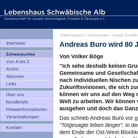
Online Magazin
/
Schwerpunkte
/
Gewalt, Gewaltfr
Andreas Buro wird 80 J
Von Volker Böge
"Ich sehe deshalb keinen Gr
Gemeinsame und Gesellschaft
nach individuellen Nischen z
Zukunftsvisionen, die sich zu
können wir uns auf den Weg m
Welt zu arbeiten. Wir können
ausgehen und doch das Ganze
Das schrieb Andreas Buro vor g
"Totgesagte leben länger",
in d
dem Ende der Ost-West-Blockkon