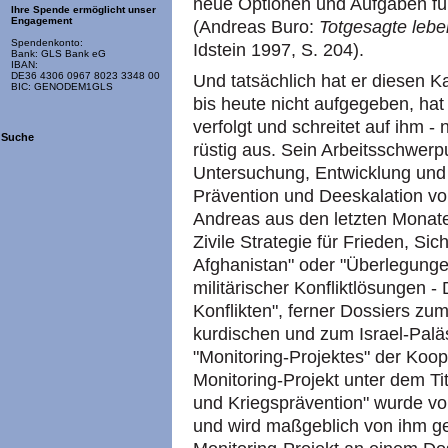
neue Optionen und Aufgaben fü
Ihre Spende ermöglicht unser
Engagement
(Andreas Buro:
Totgesagte lebe
Spendenkonto:
Idstein 1997, S. 204).
Bank: GLS Bank eG
IBAN:
DE36 4306 0967 8023 3348 00
Und tatsächlich hat er diesen 
BIC: GENODEM1GLS
bis heute nicht aufgegeben, hat
verfolgt und schreitet auf ihm -
Suche
rüstig aus. Sein Arbeitsschwerp
Untersuchung, Entwicklung und V
Prävention und Deeskalation von
Andreas aus den letzten Monaten
Zivile Strategie für Frieden, Si
Afghanistan" oder "Überlegunge
militärischer Konfliktlösungen - 
Konflikten", ferner Dossiers zum
kurdischen und zum Israel-Paläs
"Monitoring-Projektes" der Koop
Monitoring-Projekt unter dem Tit
und Kriegsprävention" wurde vo
und wird maßgeblich von ihm get