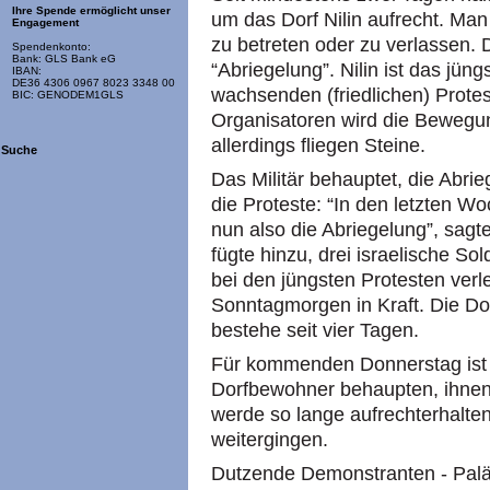
Ihre Spende ermöglicht unser
um das Dorf Nilin aufrecht. Man
Engagement
zu betreten oder zu verlassen. D
Spendenkonto:
Bank: GLS Bank eG
“Abriegelung”. Nilin ist das jüng
IBAN:
DE36 4306 0967 8023 3348 00
wachsenden (friedlichen) Prot
BIC: GENODEM1GLS
Organisatoren wird die Bewegun
allerdings fliegen Steine.
Suche
Das Militär behauptet, die Abrie
die Proteste: “In den letzten 
nun also die Abriegelung”, sagte
fügte hinzu, drei israelische So
bei den jüngsten Protesten verle
Sonntagmorgen in Kraft. Die Do
bestehe seit vier Tagen.
Für kommenden Donnerstag ist 
Dorfbewohner behaupten, ihnen
werde so lange aufrechterhalte
weitergingen.
Dutzende Demonstranten - Palä