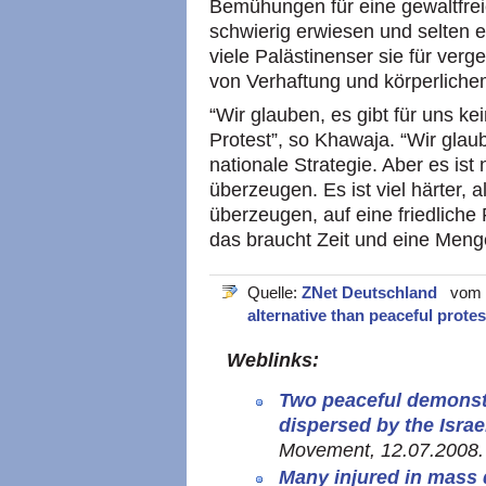
Bemühungen für eine gewaltfre
schwierig erwiesen und selten ei
viele Palästinenser sie für verg
von Verhaftung und körperliche
“Wir glauben, es gibt für uns ke
Protest”, so Khawaja. “Wir glau
nationale Strategie. Aber es ist
überzeugen. Es ist viel härter,
überzeugen, auf eine friedliche
das braucht Zeit und eine Meng
Quelle:
ZNet Deutschland
vom 11
alternative than peaceful protes
Weblinks:
Two peaceful demonstra
dispersed by the Isra
Movement, 12.07.2008.
Many injured in mass 