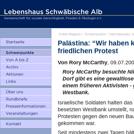
Online Magazin
/
Schwerpunkte
/
Internationales, M
Palästina: “Wir haben k
friedlichen Protest
Von Rory McCarthy
, 09.07.20
Rory McCarthy besuchte Nil
Dorf gibt es eine gewaltlos
einem früheren Aktivisten -
Westbank.
Israelische Soldaten halten das 
besetzten Westbank umstellt, 
Protesten gegen den neuen Baua
gekommen war.
Seit mindestens zwei Tagen hält