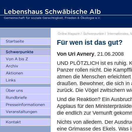
Online Magazin
/
Schwerpunkte
/
Internationales, M
Für wen ist das gut?
Von Uri Avnery
, 21.06.2008
UND PLÖTZLICH ist es ruhig. K
Panzer rollen nicht. Die Kampff
atmen die Menschen erleichtert
draußen. Bewohner, die sich in 
zurück. Die Vögel zwitschern wi
Und die Reaktion? Ein Ausbruch
Applaus für den Ministerpräside
die endlich zur Vernunft gekom
Nichts von alledem. Der Ausdruc
eine Grimasse des Ekels. Was is