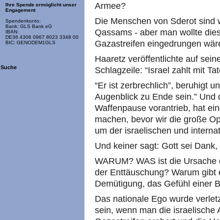
Armee?
Ihre Spende ermöglicht unser
Engagement
Die Menschen von Sderot sind wi
Spendenkonto:
Bank: GLS Bank eG
Qassams - aber man wollte dies
IBAN:
DE36 4306 0967 8023 3348 00
Gazastreifen eingedrungen wäre 
BIC: GENODEM1GLS
Haaretz veröffentlichte auf sein
Suche
Schlagzeile: “Israel zahlt mit T
“Er ist zerbrechlich”, beruhigt 
Augenblick zu Ende sein.” Und 
Waffenpause vorantrieb, hat ei
machen, bevor wir die große Op
um der israelischen und internat
Und keiner sagt: Gott sei Dank,
WARUM? WAS ist die Ursache d
der Enttäuschung? Warum gibt e
Demütigung, das Gefühl einer 
Das nationale Ego wurde verlet
sein, wenn man die israelische