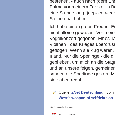
bestehen, - auch nach (dem End
Palme vor meinem Fenster in Bei
eine Stunde lang “jeep-jeep-jeep
Steinen nach ihm.
Ich habe einen guten Freund. Er
nicht alleine gewesen. Vor me
Vogelkonzert gegeben. Eines Ta
Violinen - des Krieges überdrüs
geflogen. Wenn sie klug waren,
Irland. Nur die Sperlinge - die 
geblieben, um mich an die Stagn
und an unsere feigen, gemeinen
sangen die Sperlinge gestern Morge
sie haben recht.
Quelle:
ZNet Deutschland
vom 0
West’s weapon of selfdelusion
Veröffentlicht am