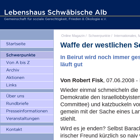
Online Magazin
/
Schwerpunkte
/
Internationales, M
Waffe der westlichen 
In Beirut wird noch immer ge
läuft gut
Von Robert Fisk
, 07.06.2008 -
Wieder einmal schmeicheln die
Demokratie den Israellobbyisten 
Committee) und katzbuckeln vor
gemein mit der Sache eines Lan
stiehlt.
Wird es je enden? Selbst Barac
irischer Freund kürzlich so naiv 