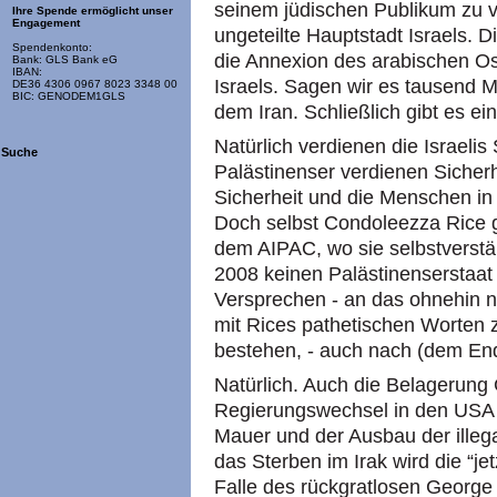
seinem jüdischen Publikum zu v
Ihre Spende ermöglicht unser
Engagement
ungeteilte Hauptstadt Israels. D
Spendenkonto:
die Annexion des arabischen Ost
Bank: GLS Bank eG
IBAN:
Israels. Sagen wir es tausend Ma
DE36 4306 0967 8023 3348 00
BIC: GENODEM1GLS
dem Iran. Schließlich gibt es e
Natürlich verdienen die Israelis
Suche
Palästinenser verdienen Sicher
Sicherheit und die Menschen in
Doch selbst Condoleezza Rice gib
dem AIPAC, wo sie selbstverstän
2008 keinen Palästinenserstaa
Versprechen - an das ohnehin n
mit Rices pathetischen Worten z
bestehen, - auch nach (dem End
Natürlich. Auch die Belagerun
Regierungswechsel in den USA w
Mauer und der Ausbau der illeg
das Sterben im Irak wird die “j
Falle des rückgratlosen George 