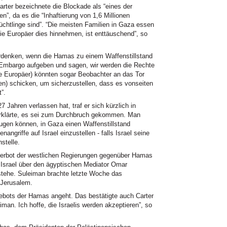
arter bezeichnete die Blockade als “eines der
”, da es die “Inhaftierung von 1,6 Millionen
üchtlinge sind”. “Die meisten Familien in Gaza essen
die Europäer dies hinnehmen, ist enttäuschend”, so
berdenken, wenn die Hamas zu einem Waffenstillstand
s Embargo aufgeben und sagen, wir werden die Rechte
ie Europäer) könnten sogar Beobachter an das Tor
) schicken, um sicherzustellen, dass es vonseiten
”.
 Jahren verlassen hat, traf er sich kürzlich in
rklärte, es sei zum Durchbruch gekommen. Man
gen können, in Gaza einen Waffenstillstand
angriffe auf Israel einzustellen - falls Israel seine
nstelle.
verbot der westlichen Regierungen gegenüber Hamas
ss Israel über den ägyptischen Mediator Omar
tehe. Suleiman brachte letzte Woche das
 Jerusalem.
gebots der Hamas angeht. Das bestätigte auch Carter
iman. Ich hoffe, die Israelis werden akzeptieren”, so