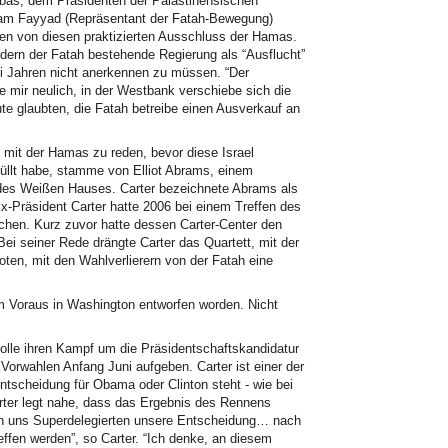
as, dem Präsidenten der Palästinensischen
am Fayyad (Repräsentant der Fatah-Bewegung)
e den von diesen praktizierten Ausschluss der Hamas.
edern der Fatah bestehende Regierung als “Ausflucht”
ei Jahren nicht anerkennen zu müssen. “Der
e mir neulich, in der Westbank verschiebe sich die
e glaubten, die Fatah betreibe einen Ausverkauf an
ht mit der Hamas zu reden, bevor diese Israel
üllt habe, stamme von Elliot Abrams, einem
s des Weißen Hauses. Carter bezeichnete Abrams als
 Ex-Präsident Carter hatte 2006 bei einem Treffen des
chen. Kurz zuvor hatte dessen Carter-Center den
 Bei seiner Rede drängte Carter das Quartett, mit der
en, mit den Wahlverlierern von der Fatah eine
 Voraus in Washington entworfen worden. Nicht
solle ihren Kampf um die Präsidentschaftskandidatur
Vorwahlen Anfang Juni aufgeben. Carter ist einer der
ntscheidung für Obama oder Clinton steht - wie bei
arter legt nahe, dass das Ergebnis des Rennens
 von uns Superdelegierten unsere Entscheidung… nach
effen werden”, so Carter. “Ich denke, an diesem