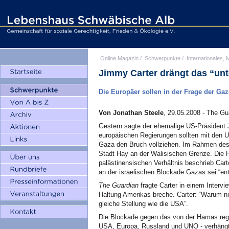
Online Magazin
/
Schwerpunkte
/
Internationales, M
Jimmy Carter drängt das “un
Die Europäer sollen in der Frage der G
Von Jonathan Steele
, 29.05.2008 - The Gu
Gestern sagte der ehemalige US-Präsident
europäischen Regierungen sollten mit den 
Gaza den Bruch vollziehen. Im Rahmen des L
Stadt Hay an der Walisischen Grenze. Die H
palästinensischen Verhältnis beschrieb Carte
an der israelischen Blockade Gazas sei “en
The Guardian
fragte Carter in einem Intervi
Haltung Amerikas breche. Carter: “Warum ni
gleiche Stellung wie die USA”.
Die Blockade gegen das von der Hamas regi
USA, Europa, Russland und UNO - verhäng