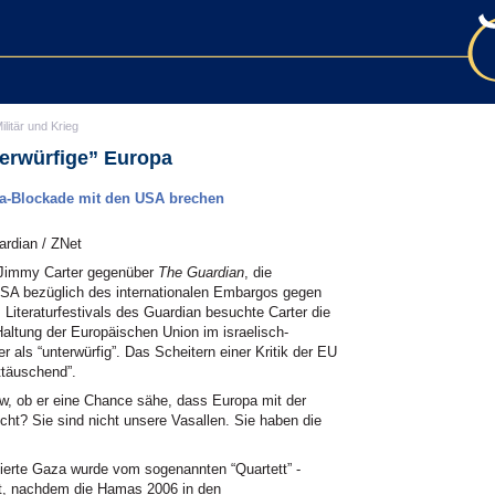
ilitär und Krieg
terwürfige” Europa
aza-Blockade mit den USA brechen
ardian / ZNet
 Jimmy Carter gegenüber
The Guardian
, die
USA bezüglich des internationalen Embargos gegen
iteraturfestivals des Guardian besuchte Carter die
altung der Europäischen Union im israelisch-
r als “unterwürfig”. Das Scheitern einer Kritik der EU
ttäuschend”.
ew, ob er eine Chance sähe, dass Europa mit der
cht? Sie sind nicht unsere Vasallen. Sie haben die
erte Gaza wurde vom sogenannten “Quartett” -
t, nachdem die Hamas 2006 in den