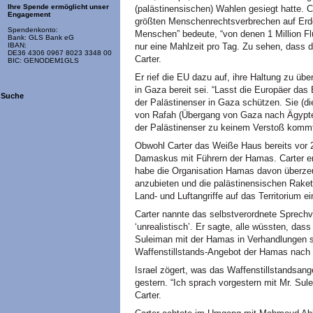
Ihre Spende ermöglicht unser
(palästinensischen) Wahlen gesiegt hatte. C
Engagement
größten Menschenrechtsverbrechen auf Erden
Spendenkonto:
Menschen” bedeute, “von denen 1 Million Fl
Bank: GLS Bank eG
nur eine Mahlzeit pro Tag. Zu sehen, dass 
IBAN:
DE36 4306 0967 8023 3348 00
Carter.
BIC: GENODEM1GLS
Er rief die EU dazu auf, ihre Haltung zu ü
in Gaza bereit sei. “Lasst die Europäer da
Suche
der Palästinenser in Gaza schützen. Sie (d
von Rafah (Übergang von Gaza nach Ägypten
der Palästinenser zu keinem Verstoß kommt
Obwohl Carter das Weiße Haus bereits vor 27
Damaskus mit Führern der Hamas. Carter e
habe die Organisation Hamas davon überzeu
anzubieten und die palästinensischen Raketen
Land- und Luftangriffe auf das Territorium ei
Carter nannte das selbstverordnete Sprech
‘unrealistisch’. Er sagte, alle wüssten, da
Suleiman mit der Hamas in Verhandlungen s
Waffenstillstands-Angebot der Hamas nach
Israel zögert, was das Waffenstillstandsan
gestern. “Ich sprach vorgestern mit Mr. Sule
Carter.