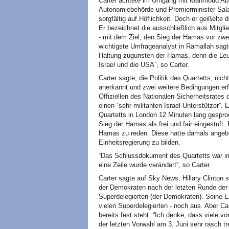
Carter achtete im Umgang mit Mahmoud Abb
Autonomiebehörde und Premierminister Sal
sorgfältig auf Höflichkeit. Doch er geißelt
Er bezeichnet die ausschließlich aus Mitgli
- mit dem Ziel, den Sieg der Hamas vor zw
wichtigste Umfrageanalyst in Ramallah sagt
Haltung zugunsten der Hamas, denn die Leut
Israel und die USA”, so Carter.
Carter sagte, die Politik des Quartetts, nic
anerkannt und zwei weitere Bedingungen erf
Offiziellen des Nationalen Sicherheitsrate
einen “sehr militanten Israel-Unterstützer”.
Quartetts in London 12 Minuten lang gespro
Sieg der Hamas als frei und fair eingestuft.
Hamas zu reden. Diese hatte damals angebot
Einheitsregierung zu bilden.
“Das Schlussdokument des Quartetts war im
eine Zeile wurde verändert”, so Carter.
Carter sagte auf Sky News, Hillary Clinton 
der Demokraten nach der letzten Runde der 
Superdelegierten (der Demokraten). Seine E
vielen Superdelegierten - noch aus. Aber C
bereits fest steht. “Ich denke, dass viele
der letzten Vorwahl am 3. Juni sehr rasch tr