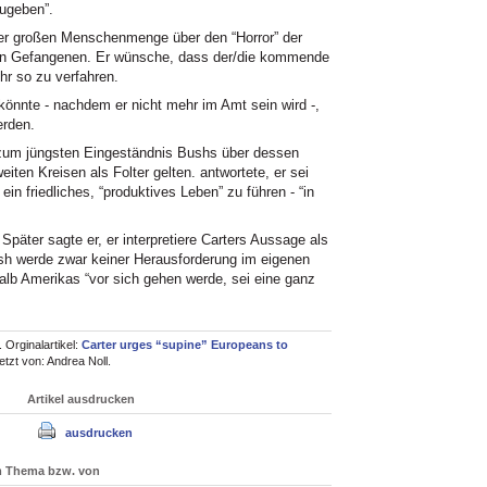
zugeben”.
ner großen Menschenmenge über den “Horror” der
von Gefangenen. Er wünsche, dass der/die kommende
hr so zu verfahren.
könnte - nachdem er nicht mehr im Amt sein wird -,
erden.
h zum jüngsten Eingeständnis Bushs über dessen
eiten Kreisen als Folter gelten. antwortete, er sei
in friedliches, “produktives Leben” zu führen - “in
 Später sagte er, er interpretiere Carters Aussage als
Bush werde zwar keiner Herausforderung im eigenen
lb Amerikas “vor sich gehen werde, sei eine ganz
Orginalartikel:
Carter urges “supine” Europeans to
etzt von: Andrea Noll.
Artikel ausdrucken
ausdrucken
um Thema bzw. von