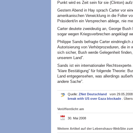
Punkt wird es Zeit sein für sie (Clinton) auf
Gestern Abend in Hay sprach Carter vor ei
amerikanischen Verwicklung in die Folter 
Präsident/in ein Versprechen ablege, nie me
Carter deutete zweideutig an, George Bush 
sogar wegen Kriegsverbrechen angeklagt w
Philippe Sands befragte Carter eindringlic
Autorisierung von Verhörprozeduren, die in w
sich sicher, Bush werde Gelegenheit finden, e
unserem Land”.
Sands ist ein internationaler Rechtsexperte.
“klare Bestätigung” für folgende Theorie: 
Land entgegensehen, was allerdings außerha
andere Sache”.
Quelle:
ZNet Deutschland
vom 29.05.2008. 
break with US over Gaza blockade
. Übers
Veröffentlicht am
30. Mai 2008
Weitere Artikel auf der Lebenshaus-WebSite z