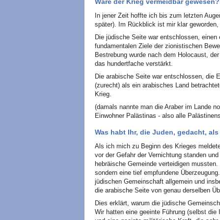
Wäre der Krieg vermeidbar gewesen?
In jener Zeit hoffte ich bis zum letzten Au
später). Im Rückblick ist mir klar geworden
Die jüdische Seite war entschlossen, einen
fundamentalen Ziele der zionistischen Bewe
Bestrebung wurde nach dem Holocaust, der j
das hundertfache verstärkt.
Die arabische Seite war entschlossen, die E
(zurecht) als ein arabisches Land betrachte
Krieg.
(damals nannte man die Araber im Lande noch
Einwohner Palästinas - also alle Palästinens
Was habt Ihr, die Juden, gedacht, als
Als ich mich zu Beginn des Krieges meldet
vor der Gefahr der Vernichtung standen und
hebräische Gemeinde verteidigen mussten. D
sondern eine tief empfundene Überzeugung. 
jüdischen Gemeinschaft allgemein und insbe
die arabische Seite von genau derselben Übe
Dies erklärt, warum die jüdische Gemeinscha
Wir hatten eine geeinte Führung (selbst die 