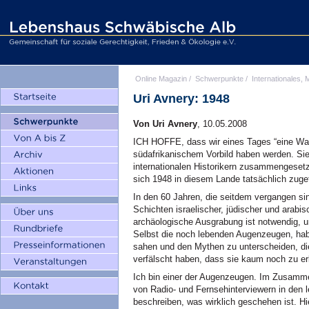
Online Magazin
/
Schwerpunkte
/
Internationales, M
Uri Avnery: 1948
Von Uri Avnery
, 10.05.2008
ICH HOFFE, dass wir eines Tages “eine Wa
südafrikanischem Vorbild haben werden. Sie 
internationalen Historikern zusammengesetz
sich 1948 in diesem Lande tatsächlich zuge
In den 60 Jahren, die seitdem vergangen sin
Schichten israelischer, jüdischer und arab
archäologische Ausgrabung ist notwendig, u
Selbst die noch lebenden Augenzeugen, hab
sahen und den Mythen zu unterscheiden, di
verfälscht haben, dass sie kaum noch zu e
Ich bin einer der Augenzeugen. Im Zusamm
von Radio- und Fernsehinterviewern in den 
beschreiben, was wirklich geschehen ist. Hi