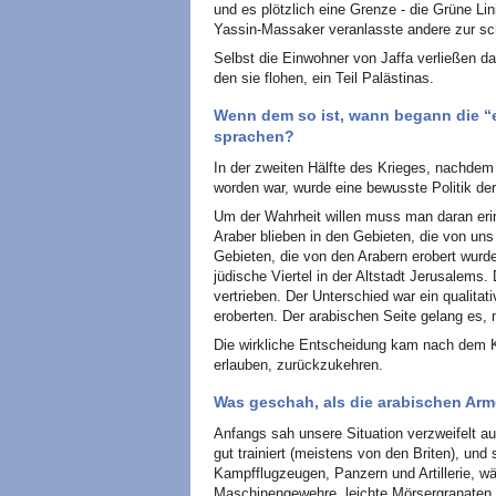
und es plötzlich eine Grenze - die Grüne Li
Yassin-Massaker veranlasste andere zur sch
Selbst die Einwohner von Jaffa verließen das
den sie flohen, ein Teil Palästinas.
Wenn dem so ist, wann begann die “
sprachen?
In der zweiten Hälfte des Krieges, nachdem
worden war, wurde eine bewusste Politik der 
Um der Wahrheit willen muss man daran erinn
Araber blieben in den Gebieten, die von uns
Gebieten, die von den Arabern erobert wurd
jüdische Viertel in der Altstadt Jerusalems
vertrieben. Der Unterschied war ein qualitat
eroberten. Der arabischen Seite gelang es, 
Die wirkliche Entscheidung kam nach dem Kr
erlauben, zurückzukehren.
Was geschah, als die arabischen Ar
Anfangs sah unsere Situation verzweifelt a
gut trainiert (meistens von den Briten), un
Kampfflugzeugen, Panzern und Artillerie, wä
Maschinengewehre, leichte Mörsergranaten 