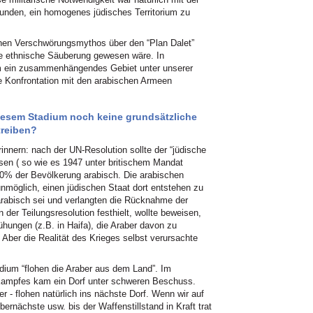
nden, ein homogenes jüdisches Territorium zu
inen Verschwörungsmythos über den “Plan Dalet”
die ethnische Säuberung gewesen wäre. In
, um ein zusammenhängendes Gebiet unter unserer
e Konfrontation mit den arabischen Armeen
diesem Stadium noch keine grundsätzliche
treiben?
innern: nach der UN-Resolution sollte der “jüdische
ssen ( so wie es 1947 unter britischem Mandat
40% der Bevölkerung arabisch. Die arabischen
unmöglich, einen jüdischen Staat dort entstehen zu
 arabisch sei und verlangten die Rücknahme der
n der Teilungsresolution festhielt, wollte beweisen,
hungen (z.B. in Haifa), die Araber davon zu
 Aber die Realität des Krieges selbst verursachte
dium “flohen die Araber aus dem Land”. Im
Kampfes kam ein Dorf unter schweren Beschuss.
 - flohen natürlich ins nächste Dorf. Wenn wir auf
ernächste usw. bis der Waffenstillstand in Kraft trat