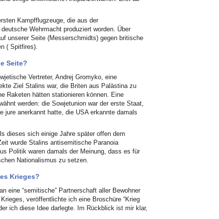
ersten Kampfflugzeuge, die aus der
 deutsche Wehrmacht produziert worden. Über
uf unserer Seite (Messerschmidts) gegen britische
 ( Spitfires).
he Seite?
wjetische Vertreter, Andrej Gromyko, eine
ekte Ziel Stalins war, die Briten aus Palästina zu
he Raketen hätten stationieren können. Eine
wähnt werden: die Sowjetunion war der erste Staat,
de jure anerkannt hatte, die USA erkannte damals
als dieses sich einige Jahre später offen dem
eit wurde Stalins antisemitische Paranoia
aus Politik waren damals der Meinung, dass es für
schen Nationalismus zu setzen.
es Krieges?
n eine “semitische” Partnerschaft aller Bewohner
rieges, veröffentlichte ich eine Broschüre “Krieg
er ich diese Idee darlegte. Im Rückblick ist mir klar,