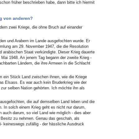
 schon früher beschrieben habe, dann bitte ich hiermit
eg von anderen?
dern zwei Kriege, die ohne Bruch auf einander
uden und Arabern im Lande ausgefochten wurde. Er
lung am 29. November 1947, die die Resolution
nd arabischen Staat verkündigte. Dieser Krieg dauerte
. Mai 1948. An jenem Tag begann der zweite Krieg -
chbarten Ländern, die ihre Armeen in die Schlacht
m ein Stück Land zwischen ihnen, wie die Kriege
s Elsass. Es war auch kein Bruderkrieg wie der
 zur selben Nation gehörten. Ich möchte ihn als
 ausgefochten, die auf demselben Land leben und die
. In solch einem Krieg geht es nicht nur darum,
rn auch darum, so viel Land wie möglich - dies aber
in Besitz zu nehmen. Genau das geschah, als
- keineswegs zufällig - der hässliche Ausdruck