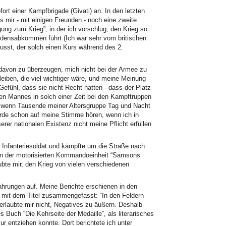
ort einer Kampfbrigade (Givati) an. In den letzten
s mir - mit einigen Freunden - noch eine zweite
ung zum Krieg”, in der ich vorschlug, den Krieg so
edensabkommen führt (Ich war sehr vom britischen
flusst, der solch einen Kurs während des 2.
davon zu überzeugen, mich nicht bei der Armee zu
leiben, die viel wichtiger wäre, und meine Meinung
efühl, dass sie nicht Recht hatten - dass der Platz
en Mannes in solch einer Zeit bei den Kampftruppen
n, wenn Tausende meiner Altersgruppe Tag und Nacht
ürde schon auf meine Stimme hören, wenn ich in
er nationalen Existenz nicht meine Pflicht erfüllen
 Infanteriesoldat und kämpfte um die Straße nach
h in der motorisierten Kommandoeinheit “Samsons
ubte mir, den Krieg von vielen verschiedenen
hrungen auf. Meine Berichte erschienen in den
 mit dem Titel zusammengefasst: “In den Feldern
r erlaubte mir nicht, Negatives zu äußern. Deshalb
s Buch “Die Kehrseite der Medaille”, als literarisches
ur entziehen konnte. Dort berichtete ich unter