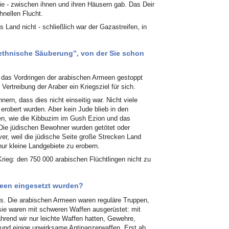
nie - zwischen ihnen und ihren Häusern gab. Das Deir
nellen Flucht.
 Land nicht - schließlich war der Gazastreifen, in
ethnische Säuberung”, von der Sie schon
 das Vordringen der arabischen Armeen gestoppt
Vertreibung der Araber ein Kriegsziel für sich.
ern, dass dies nicht einseitig war. Nicht viele
 erobert wurden. Aber kein Jude blieb in den
en, wie die Kibbuzim im Gush Ezion und das
. Die jüdischen Bewohner wurden getötet oder
iver, weil die jüdische Seite große Strecken Land
nur kleine Landgebiete zu erobern.
ieg: den 750 000 arabischen Flüchtlingen nicht zu
meen eingesetzt wurden?
us. Die arabischen Armeen waren reguläre Truppen,
d sie waren mit schweren Waffen ausgerüstet: mit
hrend wir nur leichte Waffen hatten, Gewehre,
und einige unwirksame Antipanzerwaffen. Erst ab