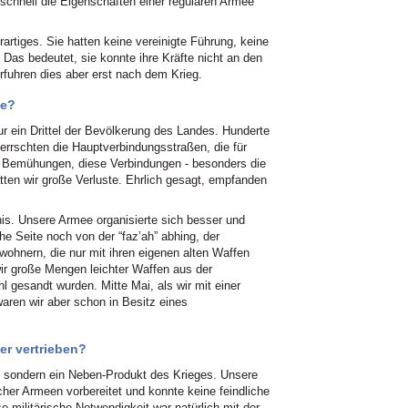
r schnell die Eigenschaften einer regulären Armee
artiges. Sie hatten keine vereinigte Führung, keine
 Das bedeutet, sie konnte ihre Kräfte nicht an den
rfuhren dies aber erst nach dem Krieg.
te?
r ein Drittel der Bevölkerung des Landes. Hunderte
rrschten die Hauptverbindungsstraßen, die für
n Bemühungen, diese Verbindungen - besonders die
tten wir große Verluste. Ehrlich gesagt, empfanden
is. Unsere Armee organisierte sich besser und
e Seite noch von der “faz’ah” abhing, der
wohnern, die nur mit ihren eigenen alten Waffen
wir große Mengen leichter Waffen aus der
l gesandt wurden. Mitte Mai, als wir mit einer
aren wir aber schon in Besitz eines
er vertrieben?
, sondern ein Neben-Produkt des Krieges. Unsere
cher Armeen vorbereitet und konnte keine feindliche
 militärische Notwendigkeit war natürlich mit der