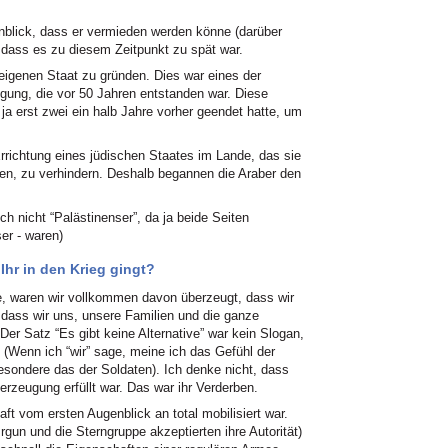
genblick, dass er vermieden werden könne (darüber
, dass es zu diesem Zeitpunkt zu spät war.
 eigenen Staat zu gründen. Dies war eines der
gung, die vor 50 Jahren entstanden war. Diese
a erst zwei ein halb Jahre vorher geendet hatte, um
rrichtung eines jüdischen Staates im Lande, das sie
ten, zu verhindern. Deshalb begannen die Araber den
 nicht “Palästinenser”, da ja beide Seiten
er - waren)
 Ihr in den Krieg gingt?
e, waren wir vollkommen davon überzeugt, dass wir
 dass wir uns, unsere Familien und die ganze
er Satz “Es gibt keine Alternative” war kein Slogan,
(Wenn ich “wir” sage, meine ich das Gefühl der
sondere das der Soldaten). Ich denke nicht, dass
rzeugung erfüllt war. Das war ihr Verderben.
ft vom ersten Augenblick an total mobilisiert war.
Irgun und die Sterngruppe akzeptierten ihre Autorität)