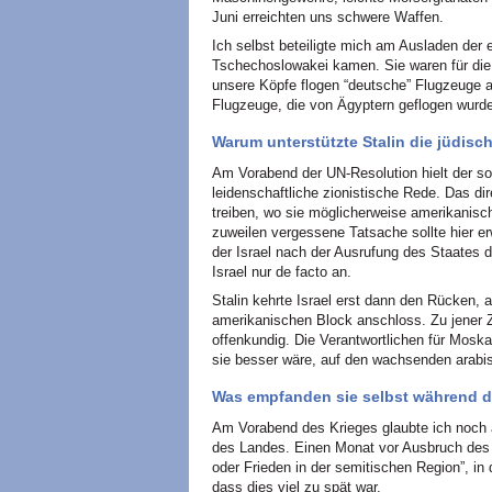
Juni erreichten uns schwere Waffen.
Ich selbst beteiligte mich am Ausladen der 
Tschechoslowakei kamen. Sie waren für die
unsere Köpfe flogen “deutsche” Flugzeuge a
Flugzeuge, die von Ägyptern geflogen wurden
Warum unterstützte Stalin die jüdisc
Am Vorabend der UN-Resolution hielt der so
leidenschaftliche zionistische Rede. Das dir
treiben, wo sie möglicherweise amerikanisc
zuweilen vergessene Tatsache sollte hier er
der Israel nach der Ausrufung des Staates 
Israel nur de facto an.
Stalin kehrte Israel erst dann den Rücken, 
amerikanischen Block anschloss. Zu jener Z
offenkundig. Die Verantwortlichen für Mosk
sie besser wäre, auf den wachsenden arabi
Was empfanden sie selbst während d
Am Vorabend des Krieges glaubte ich noch a
des Landes. Einen Monat vor Ausbruch des K
oder Frieden in der semitischen Region”, in d
dass dies viel zu spät war.