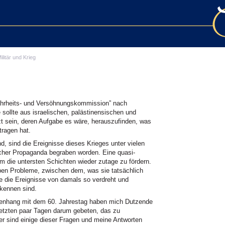
ilitär und Krieg
hrheits- und Versöhnungskommission” nach
sollte aus israelischen, palästinensischen und
t sein, deren Aufgabe es wäre, herauszufinden, was
tragen hat.
d, sind die Ereignisse dieses Krieges unter vielen
ischer Propaganda begraben worden. Eine quasi-
m die untersten Schichten wieder zutage zu fördern.
en Probleme, zwischen dem, was sie tatsächlich
e die Ereignisse von damals so verdreht und
rkennen sind.
enhang mit dem 60. Jahrestag haben mich Dutzende
letzten paar Tagen darum gebeten, das zu
er sind einige dieser Fragen und meine Antworten