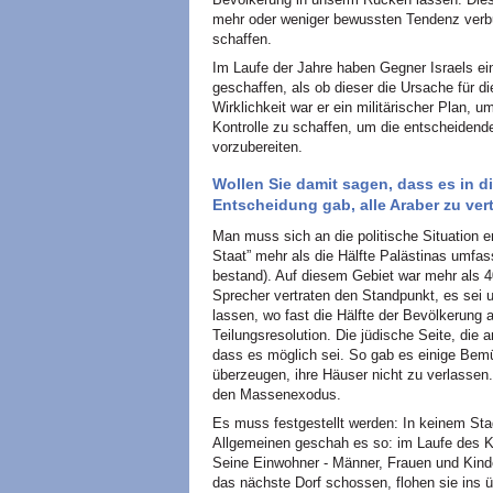
mehr oder weniger bewussten Tendenz verbu
schaffen.
Im Laufe der Jahre haben Gegner Israels e
geschaffen, als ob dieser die Ursache für 
Wirklichkeit war er ein militärischer Plan
Kontrolle zu schaffen, um die entscheidend
vorzubereiten.
Wollen Sie damit sagen, dass es in 
Entscheidung gab, alle Araber zu ver
Man muss sich an die politische Situation er
Staat” mehr als die Hälfte Palästinas umfa
bestand). Auf diesem Gebiet war mehr als 
Sprecher vertraten den Standpunkt, es sei 
lassen, wo fast die Hälfte der Bevölkerung
Teilungsresolution. Die jüdische Seite, die a
dass es möglich sei. So gab es einige Bemü
überzeugen, ihre Häuser nicht zu verlassen.
den Massenexodus.
Es muss festgestellt werden: In keinem Sta
Allgemeinen geschah es so: im Laufe des 
Seine Einwohner - Männer, Frauen und Kinder
das nächste Dorf schossen, flohen sie ins üb