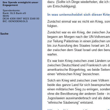
dazu. (Sollte ich Dinge wiederholen, die ich
Ihre Spende ermöglicht unser
Engagement
um Entschuldigung).
Spendenkonto:
Bank: GLS Bank eG
In was unterscheidet sich dieser Kri
IBAN:
DE36 4306 0967 8023 3348 00
Zunächst einmal war es nicht ein Krieg, son
BIC: GENODEM1GLS
folgten.
Zunächst war es ein Krieg, der zwischen J
Suche
begann am Morgen nach der UN-Vollversamm
zur Teilung Palästinas in einen jüdischen u
bis zur Ausrufung des Staates Israel am 14
der zwischen dem Staat Israel und den bena
warfen.
Es war kein Krieg zwischen zwei Ländern u
zwischen Deutschland und Frankreich um da
amerikanische Bürgerkrieg, wo beide Seiten
einen “ethnischen Krieg” bezeichnen.
Solch ein Krieg wird zwischen zwei Völkern
beide das ganze Land für sich beanspruchen
einen militärischen Sieg zu erringen, sonde
ohne die Bevölkerung der anderen Seite - 
Jugoslawien auseinanderbrach und als dabei
“ethnische Säuberung” entstand.