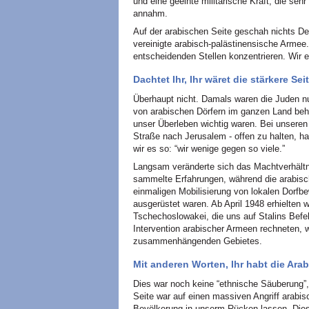
und eine geeinte militärische Kraft, die seh
annahm.
Auf der arabischen Seite geschah nichts Der
vereinigte arabisch-palästinensische Armee.
entscheidenden Stellen konzentrieren. Wir e
Dachtet Ihr, Ihr wäret die stärkere Sei
Überhaupt nicht. Damals waren die Juden nu
von arabischen Dörfern im ganzen Land behe
unser Überleben wichtig waren. Bei unsere
Straße nach Jerusalem - offen zu halten, ha
wir es so: “wir wenige gegen so viele.”
Langsam veränderte sich das Machtverhältn
sammelte Erfahrungen, während die arabisch
einmaligen Mobilisierung von lokalen Dorfbe
ausgerüstet waren. Ab April 1948 erhielten 
Tschechoslowakei, die uns auf Stalins Befeh
Intervention arabischer Armeen rechneten, w
zusammenhängenden Gebietes.
Mit anderen Worten, Ihr habt die Arab
Dies war noch keine “ethnische Säuberung”
Seite war auf einen massiven Angriff arabis
Bevölkerung in unserm Rücken lassen. Diese