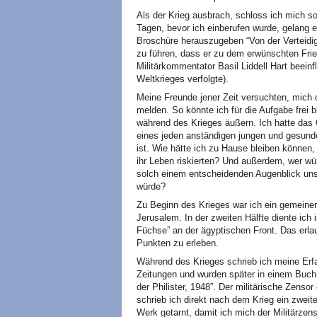
Als der Krieg ausbrach, schloss ich mich sof
Tagen, bevor ich einberufen wurde, gelang e
Broschüre herauszugeben “Von der Verteidig
zu führen, dass er zu dem erwünschten Fri
Militärkommentator Basil Liddell Hart beein
Weltkrieges verfolgte).
Meine Freunde jener Zeit versuchten, mich 
melden. So könnte ich für die Aufgabe frei b
während des Krieges äußern. Ich hatte das G
eines jeden anständigen jungen und gesund
ist. Wie hätte ich zu Hause bleiben könne
ihr Leben riskierten? Und außerdem, wer w
solch einem entscheidenden Augenblick unser
würde?
Zu Beginn des Krieges war ich ein gemeiner
Jerusalem. In der zweiten Hälfte diente ic
Füchse” an der ägyptischen Front. Das erla
Punkten zu erleben.
Während des Krieges schrieb ich meine Erfa
Zeitungen und wurden später in einem Buch
der Philister, 1948”. Der militärische Zenso
schrieb ich direkt nach dem Krieg ein zweite
Werk getarnt, damit ich mich der Militärzens