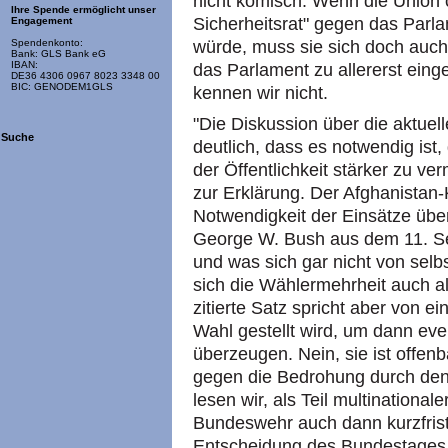
nicht komisch: Wenn die Union öf
Ihre Spende ermöglicht unser
Sicherheitsrat" gegen das Parla
Engagement
würde, muss sie sich doch auch
Spendenkonto:
Bank: GLS Bank eG
IBAN:
das Parlament zu allererst eing
DE36 4306 0967 8023 3348 00
BIC: GENODEM1GLS
kennen wir nicht.
"Die Diskussion über die aktue
Suche
deutlich, dass es notwendig ist,
der Öffentlichkeit stärker zu ve
zur Erklärung. Der Afghanistan-
Notwendigkeit der Einsätze über
George W. Bush aus dem 11. Sep
und was sich gar nicht von selbst
sich die Wählermehrheit auch a
zitierte Satz spricht aber von ein
Wahl gestellt wird, um dann eve
überzeugen. Nein, sie ist offen
gegen die Bedrohung durch den 
lesen wir, als Teil multinationa
Bundeswehr auch dann kurzfrist
Entscheidung des Bundestages "n