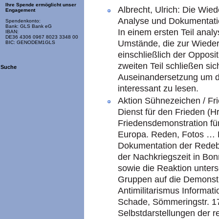
Ihre Spende ermöglicht unser
Albrecht, Ulrich: Die Wie
Engagement
Analyse und Dokumentatio
Spendenkonto:
Bank: GLS Bank eG
In einem ersten Teil analys
IBAN:
DE36 4306 0967 8023 3348 00
Umstände, die zur Wieder
BIC: GENODEM1GLS
einschließlich der Opposi
zweiten Teil schließen si
Suche
Auseinandersetzung um d
interessant zu lesen.
Aktion Sühnezeichen / Fr
Dienst für den Frieden (H
Friedensdemonstration fü
Europa. Reden, Fotos … B
Dokumentation der Redeb
der Nachkriegszeit in Bo
sowie die Reaktion untersc
Gruppen auf die Demonstr
Antimilitarismus Informati
Schade, Sömmeringstr. 17
Selbstdarstellungen der r