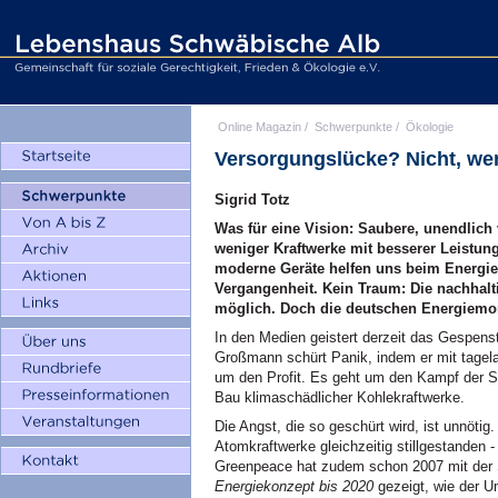
Online Magazin
/
Schwerpunkte
/
Ökologie
Versorgungslücke? Nicht, we
Sigrid Totz
Was für eine Vision: Saubere, unendlich
weniger Kraftwerke mit besserer Leistu
moderne Geräte helfen uns beim Energie
Vergangenheit. Kein Traum: Die nachhalt
möglich. Doch die deutschen Energiemo
In den Medien geistert derzeit das Gespen
Großmann schürt Panik, indem er mit tage
um den Profit. Es geht um den Kampf der 
Bau klimaschädlicher Kohlekraftwerke.
Die Angst, die so geschürt wird, ist unnöti
Atomkraftwerke gleichzeitig stillgestanden 
Greenpeace hat zudem schon 2007 mit der
Energiekonzept bis 2020
gezeigt, wie der U