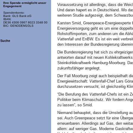
Ihre Spende ermöglicht unser
Voraussetzung ist allerdings, dass die Weic
Engagement
Und daran hapert es in Deutschland. Wo das 
Spendenkonto:
weiteren Studie aufgezeigt, dem Schwarzbu
Bank: GLS Bank eG
IBAN:
Karsten Smid, Greenpeace-Energieexperte b
DE36 4306 0967 8023 3348 00
BIC: GENODEM1GLS
Energieversorgung geht es um eine doppelt
Rohstoffimporten, zum anderen um die Abh
Vattenfall
und EnBW. Es ist ein weit verbreit
Suche
den Interessen der Bundesregierung überei
Die Bundesregierung hat sich zu ehrgeizige
antworten darauf mit neuen Kohlekraftwerksp
Steinkohlekraftwerk Hamburg-Moorburg. Das
zukunftsfähiger angelegt.
Der Fall Moorburg zeigt auch beispielhaft di
Energiewirtschaft:
Vattenfall
-Chef Lars Göra
durchzusetzen versucht, ist gleichzeitig Kl
“Die Berufung des
Vattenfall
-Chefs ist ein Z
Politiker beim Klimaschutz. Wir fordern Ang
zu lassen”, so Smid.
Niemand behauptet, dass die Umstellung auf
sei. Auch Greenpeace setzt für eine Überga
erneuerbaren. Allerdings auf Gas, den weita
allem: auf weniger Gas. Moderne Gaskraftw