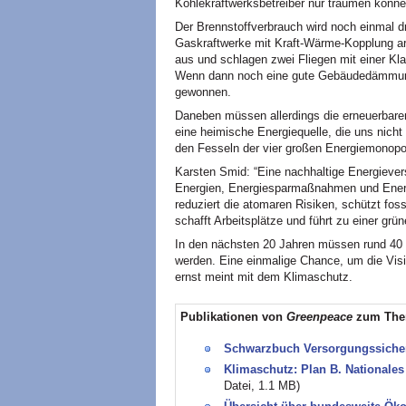
Kohlekraftwerksbetreiber nur träumen könne
Der Brennstoffverbrauch wird noch einmal d
Gaskraftwerke mit Kraft-Wärme-Kopplung ar
aus und schlagen zwei Fliegen mit einer K
Wenn dann noch eine gute Gebäudedämmung d
gewonnen.
Daneben müssen allerdings die erneuerbaren
eine heimische Energiequelle, die uns nicht
den Fesseln der vier großen Energiemonopo
Karsten Smid: “Eine nachhaltige Energiever
Energien, Energiesparmaßnahmen und Energi
reduziert die atomaren Risiken, schützt foss
schafft Arbeitsplätze und führt zu einer grü
In den nächsten 20 Jahren müssen rund 40 P
werden. Eine einmalige Chance, um die Visi
ernst meint mit dem Klimaschutz.
Publikationen von
Greenpeace
zum Th
Schwarzbuch Versorgungssiche
Klimaschutz: Plan B. Nationale
Datei, 1.1 MB)