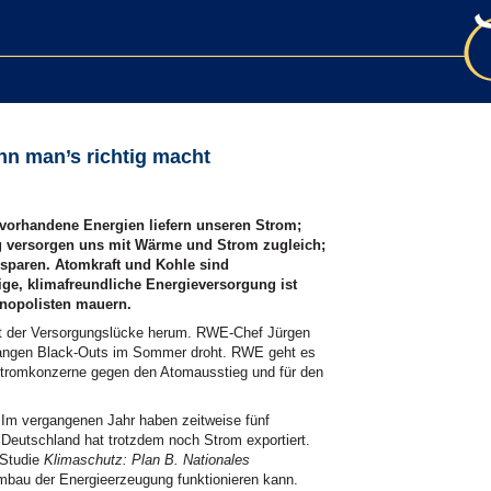
nn man’s richtig macht
 vorhandene Energien liefern unseren Strom;
ng versorgen uns mit Wärme und Strom zugleich;
sparen. Atomkraft und Kohle sind
ige, klimafreundliche Energieversorgung ist
nopolisten mauern.
st der Versorgungslücke herum. RWE-Chef Jürgen
langen Black-Outs im Sommer droht. RWE geht es
Stromkonzerne gegen den Atomausstieg und für den
g. Im vergangenen Jahr haben zeitweise fünf
- Deutschland hat trotzdem noch Strom exportiert.
 Studie
Klimaschutz: Plan B. Nationales
mbau der Energieerzeugung funktionieren kann.