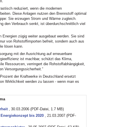
n.
rastisch reduziert, wenn die modernen
beiten. Diese Anlagen nutzen den Brennstoff optimal
lappe: Sie erzeugen Strom und Wärme zugleich.
en Verbrauch senkt, ist überdurchschnittlich viel
 Energien zügig weiter ausgebaut werden. Sie sind
 nur von Rohstoffimporten befreit, sondern auch aus
le lösen kann.
sorgung mit der Ausrichtung auf erneuerbare
eeffizienz ist machbar, schützt das Klima,
ile Ressourcen, verringert die Rohstoffabhängigkeit,
nen Versorgungssicherheit.”
rozent der Kraftwerke in Deutschland ersetzt
on Wirklichkeit werden zu lassen - wenn man es
ema
rheit
, 30.03.2006 (PDF-Datei, 1.7 MB)
s Energiekonzept bis 2020
, 21.03.2007 (PDF-