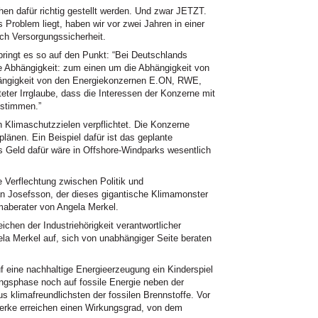
hen dafür richtig gestellt werden. Und zwar JETZT.
Problem liegt, haben wir vor zwei Jahren in einer
ch Versorgungssicherheit.
ringt es so auf den Punkt: “Bei Deutschlands
e Abhängigkeit: zum einen um die Abhängigkeit von
ängigkeit von den Energiekonzernen E.ON, RWE,
eter Irrglaube, dass die Interessen der Konzerne mit
nstimmen.”
n Klimaschutzzielen verpflichtet. Die Konzerne
länen. Ein Beispiel dafür ist das geplante
 Geld dafür wäre in Offshore-Windparks wesentlich
e Verflechtung zwischen Politik und
n Josefsson, der dieses gigantische Klimamonster
imaberater von Angela Merkel.
eichen der Industriehörigkeit verantwortlicher
ela Merkel auf, sich von unabhängiger Seite beraten
 eine nachhaltige Energieerzeugung ein Kinderspiel
ngsphase noch auf fossile Energie neben der
us klimafreundlichsten der fossilen Brennstoffe. Vor
erke erreichen einen Wirkungsgrad, von dem