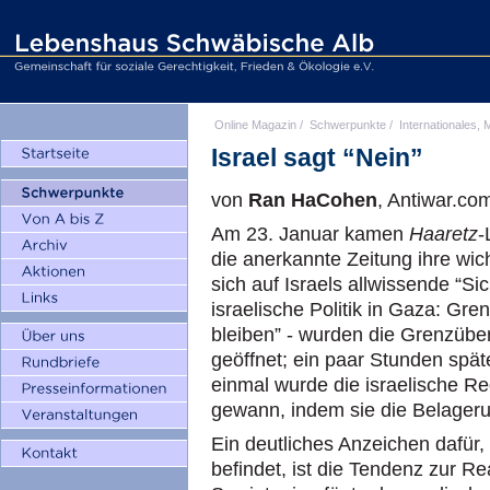
Online Magazin
/
Schwerpunkte
/
Internationales, M
Israel sagt “Nein”
von
Ran HaCohen
, Antiwar.co
Am 23. Januar kamen
Haaretz
-
die anerkannte Zeitung ihre wich
sich auf Israels allwissende “Si
israelische Politik in Gaza: G
bleiben” - wurden die Grenzüb
geöffnet; ein paar Stunden spät
einmal wurde die israelische R
gewann, indem sie die Belager
Ein deutliches Anzeichen dafür,
befindet, ist die Tendenz zur Re