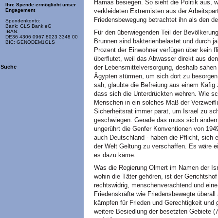
Hamas besiegen. So sieht die Politik aus, w
Ihre Spende ermöglicht unser
verkleideten Extremisten aus der Arbeitspar
Engagement
Friedensbewegung betrachtet ihn als den der
Spendenkonto:
Bank: GLS Bank eG
Für den überwiegenden Teil der Bevölkerung
IBAN:
DE36 4306 0967 8023 3348 00
Brunnen sind bakterienbelastet und durch j
BIC: GENODEM1GLS
Prozent der Einwohner verfügen über kein f
überflutet, weil das Abwasser direkt aus de
der Lebensmittelversorgung, deshalb sahen
Suche
Ägypten stürmen, um sich dort zu besorgen
sah, glaubte die Befreiung aus einem Käfig 
dass sich die Unterdrückten wehren. Wie sc
Menschen in ein solches Maß der Verzweifl
Sicherheitsrat immer parat, um Israel zu s
geschwiegen. Gerade das muss sich ändern
ungerührt die Genfer Konventionen von 1949
auch Deutschland - haben die Pflicht, sich
der Welt Geltung zu verschaffen. Es wäre ei
es dazu käme.
Was die Regierung Olmert im Namen der Israe
wohin die Täter gehören, ist der Gerichtsho
rechtswidrig, menschenverachtend und eine 
Friedenskräfte wie Friedensbewegte überall 
kämpfen für Frieden und Gerechtigkeit und 
weitere Besiedlung der besetzten Gebiete 