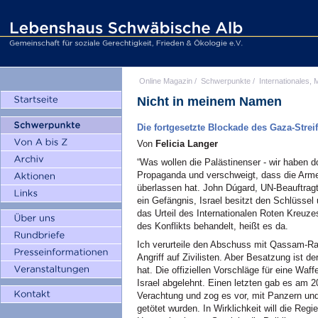
Online Magazin
/
Schwerpunkte
/
Internationales, M
Nicht in meinem Namen
Die fortgesetzte Blockade des Gaza-Strei
Von
Felicia Langer
“Was wollen die Palästinenser - wir haben 
Propaganda und verschweigt, dass die Arme
überlassen hat. John Dúgard, UN-Beauftragt
ein Gefängnis, Israel besitzt den Schlüssel
das Urteil des Internationalen Roten Kreuze
des Konflikts behandelt, heißt es da.
Ich verurteile den Abschuss mit Qassam-Rak
Angriff auf Zivilisten. Aber Besatzung ist d
hat. Die offiziellen Vorschläge für eine W
Israel abgelehnt. Einen letzten gab es am 2
Verachtung und zog es vor, mit Panzern un
getötet wurden. In Wirklichkeit will die Re