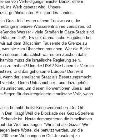
ie sie von Verteidigungsminister Barak, einem
tei, ins Werk gesetzt wird. Unsere
zeit gefährlichsten Politiker des Landes.
 in Gaza fehlt es an reinem Trinkwasser, die
ahrelange intensive Wasserentnahme versalzen. 60
ließendes Wasser - viele Straßen in Gaza-Stadt sind
n Häusern fließt. Es gibt dramatische Engpässe bei
 wir auf dem Bildschirm Tausende die Grenze zu
, was sie zum Überleben brauchen. Wer die Bilder
zu erleben. Tatsächlich war es ein Zeichen dafür,
hamlos muss die israelische Regierung sein,
ung zu treiben? Und die USA? Sie haben ihr Veto im
chützen. Und das gehorsame Europa? Dort wird
, wenn der israelische Staat als Besatzungsmacht
 verletzt. Deren Unterzeichner - und dazu gehört
 einzumischen, um diesen Konventionen überall auf
n Segen für das irregeleitete israelische Volk, wenn
lis betreibt, heißt Kriegsverbrechen. Der Ort,
f in Den Haag! Weil die Blockade des Gaza-Streifens
Schande ist. Heute demonstrieren die israelischen
auf der Welt und sagen: “Wir sind alle Gaza!” Wir
gegen leere Worte, die benutzt werden, um die
(7.200 neue Wohnungen in Ost-Jerusalem) zu