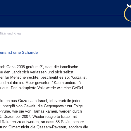
ilitär und Krieg
fens ist eine Schande
doch Gaza 2005 geräumt?”, sagt die israelische
e den Landstrich verlassen und sich selbst
er für Menschenrechte, beschreibt es so: “Gaza ist
 und hat ihn ins Meer geworfen.” Kaum anders fällt
s aus: Das okkupierte Volk werde wie eine Geißel
eten aus Gaza nach Israel, ich verurteile jeden
er Inbegriff von Gewalt, die Gegengewalt zur Folge
affenruhe, wie sie von Hamas kamen, werden durch
0. Dezember 2007. Wieder reagierte Israel mit
d Raketen zu antworten, so dass 38 Palästinenser
gierung Olmert nicht die Qassam-Raketen, sondern die