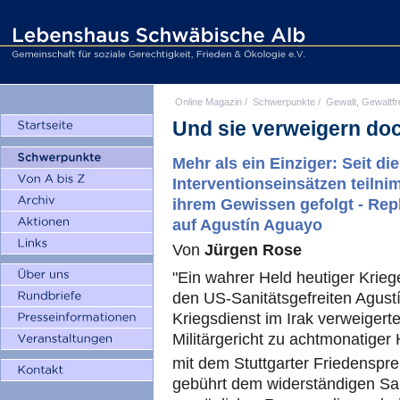
Online Magazin
/
Schwerpunkte
/
Gewalt, Gewaltfr
Und sie verweigern do
Mehr als ein Einziger: Seit d
Interventionseinsätzen teilni
ihrem Gewissen gefolgt - Re
auf Agustín Aguayo
Von
Jürgen Rose
"Ein wahrer Held heutiger Krie
den US-Sanitätsgefreiten Agust
Kriegsdienst im Irak verweigert
Militärgericht zu achtmonatiger
mit dem Stuttgarter Friedenspr
gebührt dem widerständigen San