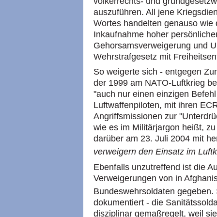
völkerrechts- und grundgesetzwi
auszuführen. All jene Kriegsdi
Wortes handelten genauso wie 
Inkaufnahme hoher persönlicher
Gehorsamsverweigerung und U
Wehrstrafgesetz mit Freiheitsen
So weigerte sich - entgegen Zu
der 1999 am NATO-Luftkrieg bet
"auch nur einen einzigen Befehl
Luftwaffenpiloten, mit ihren 
Angriffsmissionen zur "Unterdr
wie es im Militärjargon heißt, zu
darüber am 23. Juli 2004 mit h
verweigern den Einsatz im Luft
Ebenfalls unzutreffend ist die 
Verweigerungen von in Afghanis
Bundeswehrsoldaten gegeben. 
dokumentiert - die Sanitätssolda
disziplinar gemaßregelt, weil sie