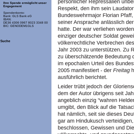
persönlicher Repressalien unbei
Ihre Spende ermöglicht unser
Engagement
Respekt, den ihm sein Laudator z
Spendenkonto:
Bundeswehrmajor Florian Pfaff,
Bank: GLS Bank eG
IBAN:
seiner Ansprache anlässlich de
DE36 4306 0967 8023 3348 00
BIC: GENODEM1GLS
hatte. Der war verliehen worden,
einziger deutscher Soldat gewe
Suche
völkerrechtliche Verbrechen des
Jahr 2003 zu unterstützen. Zu 
zu überschätzende Bedeutung die
im epochalen Urteil des Bundes
2005 manifestiert - der
Freitag
h
ausführlich berichtet.
Leider trübt jedoch der Glorien
dem der Autor übrigens seit Jah
angeblich einzig "wahren Held
umgibt, den Blick auf die Tatsac
hat nämlich, seit sie dieses D
gar am Hindukusch verteidigen,
beschlossen, Gewissen und Dien