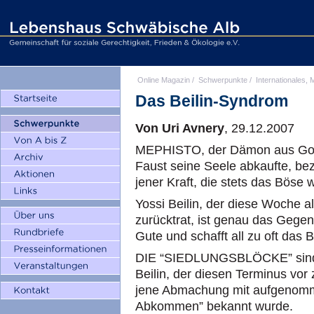
Online Magazin
/
Schwerpunkte
/
Internationales, M
Das Beilin-Syndrom
Von Uri Avnery
, 29.12.2007
MEPHISTO, der Dämon aus Go
Faust seine Seele abkaufte, beze
jener Kraft, die stets das Böse w
Yossi Beilin, der diese Woche a
zurücktrat, ist genau das Gegen
Gute und schafft all zu oft das 
DIE “SIEDLUNGSBLÖCKE” sind da
Beilin, der diesen Terminus vor
jene Abmachung mit aufgenomme
Abkommen” bekannt wurde.