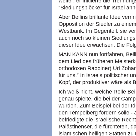
weiter: er initiierte die Trennun
“Siedlungsblöcke” für Israel anne
Aber Beilins brillante Idee verri
Opposition der Siedler zu eine
Westbank. Im Gegenteil: sie ver
auch noch so kleinen Siedlungs
dieser Idee erwachsen. Die Fol
MAN KANN nun fortfahren, Beilin
dem Lied des früheren Meister
orthodoxen Rabbiner) Uri Zohar:
für uns.” In Israels politischer 
Kopf, der produktiver wäre als B
Ich weiß nicht, welche Rolle Bei
genau spielte, die bei der Cam
wurden. Zum Beispiel bei der Id
den Tempelberg fordern solle - 
befriedigte die israelische Rech
Palästinenser, die fürchteten, d
islamischen heiligen Stätten zu 