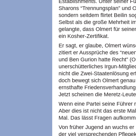
Establishments. Unter seiner Fü
Sharons “Trennungsplan” und Ol
sondern seitdem flirtet Beilin s
Selbst als die große Mehrheit i
gelangte, dass Olmert für seine
ein Kosher-Zertifikat.
Er sagt, er glaube, Olmert wünsc
zitiert er Aussprüche des “neue
und Ben Gurion hatte Recht” (O
unerschütterliches Irgun-Mitglied
nicht die Zwei-Staatenlösung erf
doch bewegt sich Olmert genau 
ernsthafte Friedensverhandlunge
Jetzt scheinen die Meretz-Leut
Wenn eine Partei seine Führer ra
Aber dies ist nicht das erste M
Mal. Das lässt Fragen aufkomm
Von früher Jugend an wuchs er i
der viel versprechenden Pflege