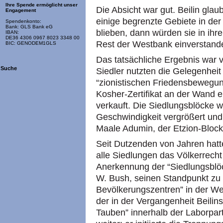
Ihre Spende ermöglicht unser
Die Absicht war gut. Beilin glau
Engagement
einige begrenzte Gebiete in de
Spendenkonto:
Bank: GLS Bank eG
blieben, dann würden sie in ih
IBAN:
DE36 4306 0967 8023 3348 00
Rest der Westbank einverstande
BIC: GENODEM1GLS
Das tatsächliche Ergebnis war 
Suche
Siedler nutzten die Gelegenhei
“zionistischen Friedensbewegun
Kosher-Zertifikat an der Wand 
verkauft. Die Siedlungsblöcke w
Geschwindigkeit vergrößert und 
Maale Adumin, der Etzion-Block u
Seit Dutzenden von Jahren hatt
alle Siedlungen das Völkerrecht
Anerkennung der “Siedlungsblö
W. Bush, seinen Standpunkt zu 
Bevölkerungszentren” in der 
der in der Vergangenheit Beilins
Tauben” innerhalb der Laborpar