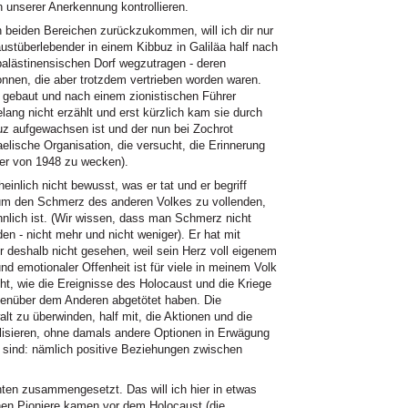
n unserer Anerkennung kontrollieren.
eiden Bereichen zurückzukommen, will ich dir nur
ustüberlebender in einem Kibbuz in Galiläa half nach
alästinensischen Dorf wegzutragen - deren
nnen, die aber trotzdem vertrieben worden waren.
m gebaut und nach einem zionistischen Führer
ang nicht erzählt und erst kürzlich kam sie durch
uz aufgewachsen ist und der nun bei Zochrot
sraelische Organisation, die versucht, die Erinnerung
fer von 1948 zu wecken).
nlich nicht bewusst, was er tat und er begriff
 um den Schmerz des anderen Volkes zu vollenden,
nlich ist. (Wir wissen, dass man Schmerz nicht
en - nicht mehr und nicht weniger). Er hat mit
r deshalb nicht gesehen, weil sein Herz voll eigenem
d emotionaler Offenheit ist für viele in meinem Volk
cht, wie die Ereignisse des Holocaust und die Kriege
gegenüber dem Anderen abgetötet haben. Die
lt zu überwinden, half mit, die Aktionen und die
lisieren, ohne damals andere Optionen in Erwägung
 sind: nämlich positive Beziehungen zwischen
ten zusammengesetzt. Das will ich hier in etwas
chen Pioniere kamen vor dem Holocaust (die