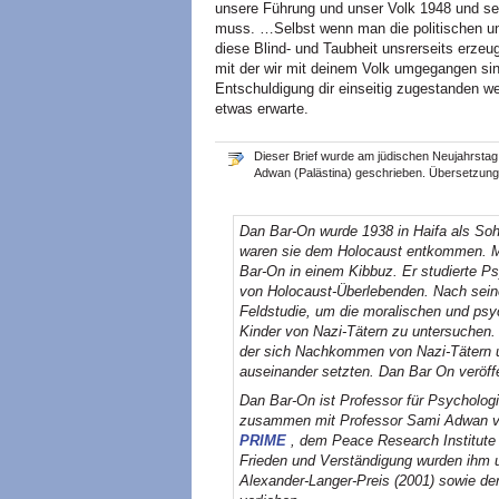
unsere Führung und unser Volk 1948 und sei
muss. …Selbst wenn man die politischen u
diese Blind- und Taubheit unsrerseits erzeug
mit der wir mit deinem Volk umgegangen sin
Entschuldigung dir einseitig zugestanden w
etwas erwarte.
Dieser Brief wurde am jüdischen Neujahrstag
Adwan (Palästina) geschrieben. Übersetzung:
Dan Bar-On wurde 1938 in Haifa als Soh
waren sie dem Holocaust entkommen. Me
Bar-On in einem Kibbuz. Er studierte Psy
von Holocaust-Überlebenden. Nach seiner
Feldstudie, um die moralischen und ps
Kinder von Nazi-Tätern zu untersuchen. 
der sich Nachkommen von Nazi-Tätern un
auseinander setzten. Dan Bar On veröf
Dan Bar-On ist Professor für Psycholog
zusammen mit Professor Sami Adwan von
PRIME
, dem Peace Research Institute 
Frieden und Verständigung wurden ihm u
Alexander-Langer-Preis (2001) sowie de