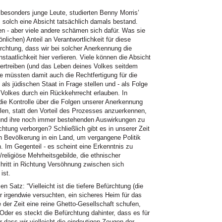
 besonders junge Leute, studierten Benny Morris’
solch eine Absicht tatsächlich damals bestand.
n - aber viele andere schämen sich dafür. Was sie
nlichen) Anteil an Verantwortlichkeit für diese
chtung, dass wir bei solcher Anerkennung die
taatlichkeit hier verlieren. Viele können die Absicht
ertreiben (und das Leben deines Volkes seitdem
 müssten damit auch die Rechtfertigung für die
als jüdischen Staat in Frage stellen und - als Folge
Volkes durch ein Rückkehrrecht erlauben. In
die Kontrolle über die Folgen unserer Anerkennung
len, statt den Vorteil des Prozesses anzuerkennen,
t und ihre noch immer bestehenden Auswirkungen zu
ürchtung verborgen? Schließlich gibt es in unserer Zeit
n Bevölkerung in ein Land, um vergangene Politik
 Im Gegenteil - es scheint eine Erkenntnis zu
religiöse Mehrheitsgebilde, die ethnischer
chritt in Richtung Versöhnung zwischen sich
ist.
n Satz: “Vielleicht ist die tiefere Befürchtung (die
r irgendwie versuchten, ein sicheres Heim für das
 der Zeit eine reine Ghetto-Gesellschaft schufen,
der es steckt die Befürchtung dahinter, dass es für
 dass wir vielleicht die eindeutigen Zeugen der