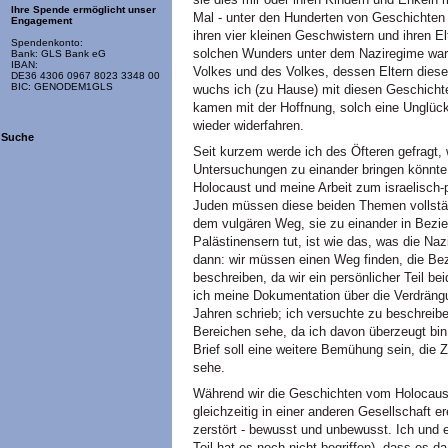
Ihre Spende ermöglicht unser
Mal - unter den Hunderten von Geschichten 
Engagement
ihren vier kleinen Geschwistern und ihren El
Spendenkonto:
solchen Wunders unter dem Naziregime war 
Bank: GLS Bank eG
IBAN:
Volkes und des Volkes, dessen Eltern diese
DE36 4306 0967 8023 3348 00
BIC: GENODEM1GLS
wuchs ich (zu Hause) mit diesen Geschichte
kamen mit der Hoffnung, solch eine Unglück
wieder widerfahren.
Suche
Seit kurzem werde ich des Öfteren gefragt, 
Untersuchungen zu einander bringen könnte
Holocaust und meine Arbeit zum israelisch-pa
Juden müssen diese beiden Themen vollständ
dem vulgären Weg, sie zu einander in Bezi
Palästinensern tut, ist wie das, was die Na
dann: wir müssen einen Weg finden, die Be
beschreiben, da wir ein persönlicher Teil b
ich meine Dokumentation über die Verdrängu
Jahren schrieb; ich versuchte zu beschreib
Bereichen sehe, da ich davon überzeugt bi
Brief soll eine weitere Bemühung sein, die
sehe.
Während wir die Geschichten vom Holocaust 
gleichzeitig in einer anderen Gesellschaft 
zerstört - bewusst und unbewusst. Ich und 
Teil hat es noch nicht begriffen), dass es 