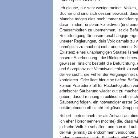
Ich glaube, nur sehr wenige meines Volkes,
Bücher und sind sich dessen bewusst, dass 
Manche mögen dies noch immer rechtfertige
daran hindert, unseren kollektiven (und persö
Grausamkeiten zu übernehmen, ist die Befür
Rechtfertigung für unsere unabhängige Eigens
unserer Regierungen, dein Volk damals zu v
unmöglich zu machen) nicht anerkennen. Sie
Existenz eines unabhängigen Staates Israel 
unserer Anerkennung - die Rückkehr deines 
gewisser Hinsicht besteht die Befürchtung, 
und Akzeptanz der Verantwortlichkeit zu wol
der versucht, die Fehler der Vergangenhei
korrigieren. Oder liegt hier eine tiefere Bef
keinen Präzedenzfall für Rückintegration vo
ethnischer Säuberung wieder gut zu machen.
geben, dass Trennung in politische ethnisch/
Säuberung folgen, ein notwendiger erster S
bekämpfenden ethnisch/ religiösen Gruppen 
Robert Loeb schrieb mir als Antwort auf diese
ich eher Horror nennen möchte) die, dass wi
jüdische Volk zu schaffen, und nun im Laufe
der wir (einmal) zu entkommen versuchten. O
Juden nirgendwo letzte Sicherheit gibt? Oder