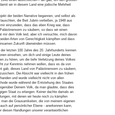
 damit wir in diesem Land eine jüdische Mehrheit
ekt der beiden Narrative begannen, und selbst als
lauschten, die Beit Jubrin verließen, ja 1948 aus
 mir einzureden, dass das eben Krieg war, dass
 Palästinensern zu säubern, so dass wir einen
t mir dein Volk leid, aber ich versuchte, mich davon
beiden Arten von Gerechtigkeit kämpften und dass
einsamen Zukunft überwinden müssen.
v der letzten 100 Jahre des 20. Jahrhunderts kennen
onen einsehen, um dich und einige Leute deines
en zu hören, um die tiefe Verletzung deines Volkes
icht zur Kenntnis nehmen wollen, dass es da von
ht gab, dieses Land von Palästinensern zu säubern,
usichern. Die Absicht war vielleicht in den frühen
handen und wurde vielleicht nicht von allen
Methode wurde während der Entstehung des Staates
h gegenüber Deinem Volk, da man glaubte, dass dies
gigen Staat zu erlangen. Keiner dachte damals an
dlungen, mit denen wir heute noch zu kämpfen
s man die Grausamkeiten, die von meinem eigenen
r auch auf persönlicher Ebene - anerkennen kann,
nter diesen Handlungen unserer verantwortlichen