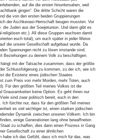
rlebenden, auf die die ersten hinuntersahen, weil
achtbank gingen”. Die dritte Schicht waren die
nd die von den ersten beiden Gruppierungen
 sich der Aschkenasi-Herrschaft beugen mussten. Vor
e: die Juden aus der Sowjetunion. Und dann gibt es
l-religiösen etc.). All diese Gruppen wuchsen damit
rierten euch total), um euch später in jeder Weise
 auf die unsere Gesellschaft aufgebaut wurde. Da
enden Spannungen nicht zu lösen imstande sind,
mit Beziehungen zu deinem Volk zu beschäftigen.
 hängt mit der Tatsache zusammen, dass der größte
u der Schlussfolgerung zu kommen, zu der ich, wie ich
ist die Existenz eines jüdischen Staates
lbst zum Preis von mehr Morden, mehr Toten, auch
d). Für den größten Teil meines Volkes ist die
 Grausamkeiten keine Option. Es geht ihnen nur
Viele sind zwar politisch bereit, euch in den
 Ich fürchte nur, dass für den größten Teil meines
nheit es viel wichtiger ist, einen starken jüdischen
ändernder Dynamik zwischen unseren Völkern. Ich bin
finden, einige Generationen lang ohne bewaffneten
 Staat zu schaffen, dies dann einen Prozess in Gang
er Gesellschaft zu einer ähnlichen
 habe ich das Gefühl, dass ich mich für das, was