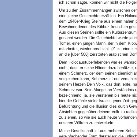
ich schon sagte, können wir nicht die Folge
Um zu den Zusammenhängen zwischen den b
eine kleine Geschichte erzählen: Ein Holoca
dem 1948er-Krieg Steine aus einem nahen p
Bewohner denen des Kibbuz freundlich geso
Aus diesen Steinen sollte ein Kulturzentru
genannt werden. Die Geschichte wurde jahrel
Tomer, einen jungen Mann, der in dem Kibb
mitarbeitet, wieder ans Licht. (Z. ist eine i
an die [über 500] zerstörten arabischen Dör
Dem Holocaustüberlebenden war es wahrschei
nicht, dass er seine Hände dazu benützte,
einem Schmerz, der dem seinen ziemlich äh
vergleichen kann, Schmerz ist nur verschied
seinem Herzen Dein Volk, das dort lebte, nu
Schmerz war. Sein Mangel an Verständnis un
bezeichnend, ja, sie verstehen bis heute ni
hier die Gefühle vieler Israelis jener Zeit 
Befürchtung und die Illusion dies durch Gewa
Absichten gegenüber deinem Volk zu radika
zu ziehen, so wie sie auch heute vorhanden
unseren Völkern zu entwickeln.
Meine Gesellschaft ist aus mehreren Schich
vereinfachender Form darstellen: die jüdis