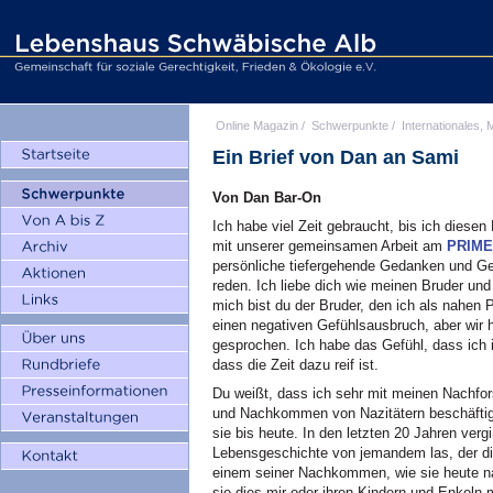
Online Magazin
/
Schwerpunkte
/
Internationales, M
Ein Brief von Dan an Sami
Von Dan Bar-On
Ich habe viel Zeit gebraucht, bis ich diesen 
mit unserer gemeinsamen Arbeit am
PRIM
persönliche tiefergehende Gedanken und Ge
reden. Ich liebe dich wie meinen Bruder und
mich bist du der Bruder, den ich als nahen 
einen negativen Gefühlsausbruch, aber wir 
gesprochen. Ich habe das Gefühl, dass ich i
dass die Zeit dazu reif ist.
Du weißt, dass ich sehr mit meinen Nachfo
und Nachkommen von Nazitätern beschäftigt
sie bis heute. In den letzten 20 Jahren ver
Lebensgeschichte von jemandem las, der die
einem seiner Nachkommen, wie sie heute nac
sie dies mir oder ihren Kindern und Enkeln m