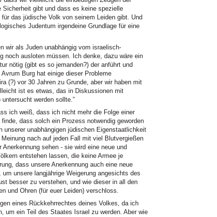
 Sicherheit gibt und dass es keine spezielle
 für das jüdische Volk von seinem Leiden gibt. Und
logisches Judentum irgendeine Grundlage für eine
en wir als Juden unabhängig vom israelisch-
ng noch ausloten müssen. Ich denke, dazu wäre ein
tur nötig (gibt es so jemanden?) der anführt und
t. Avrum Burg hat einige dieser Probleme
ra (?) vor 30 Jahren zu Grunde, aber wir haben mit
leicht ist es etwas, das in Diskussionen mit
untersucht werden sollte.”
ss ich weiß, dass ich nicht mehr die Folge einer
 finde, dass solch ein Prozess notwendig geworden
 unserer unabhängigen jüdischen Eigenstaatlichkeit
 Meinung nach auf jeden Fall mit viel Blutvergießen
er Anerkennung sehen - sie wird eine neue und
lkern entstehen lassen, die keine Armee je
gerung, dass unsere Anerkennung auch eine neue
d, um unsere langjährige Weigerung angesichts des
t besser zu verstehen, und wie dieser in all den
n und Ohren (für euer Leiden) verschloss.
lgen eines Rückkehrrechtes deines Volkes, da ich
n, um ein Teil des Staates Israel zu werden. Aber wie