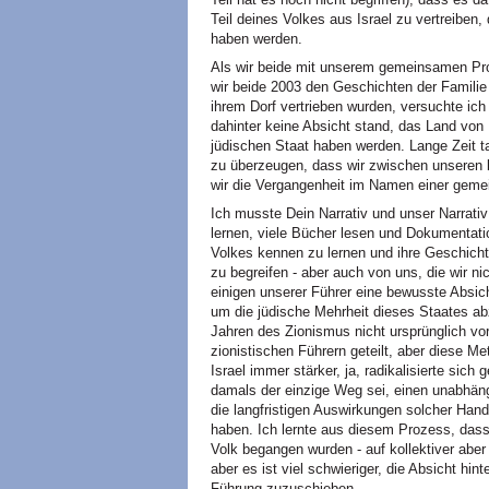
Teil deines Volkes aus Israel zu vertreiben,
haben werden.
Als wir beide mit unserem gemeinsamen Proj
wir beide 2003 den Geschichten der Familie 
ihrem Dorf vertrieben wurden, versuchte ich
dahinter keine Absicht stand, das Land von
jüdischen Staat haben werden. Lange Zeit ta
zu überzeugen, dass wir zwischen unseren 
wir die Vergangenheit im Namen einer gem
Ich musste Dein Narrativ und unser Narrati
lernen, viele Bücher lesen und Dokumentati
Volkes kennen zu lernen und ihre Geschicht
zu begreifen - aber auch von uns, die wir n
einigen unserer Führer eine bewusste Absic
um die jüdische Mehrheit dieses Staates abz
Jahren des Zionismus nicht ursprünglich vor
zionistischen Führern geteilt, aber diese 
Israel immer stärker, ja, radikalisierte sic
damals der einzige Weg sei, einen unabhän
die langfristigen Auswirkungen solcher Han
haben. Ich lernte aus diesem Prozess, das
Volk begangen wurden - auf kollektiver abe
aber es ist viel schwieriger, die Absicht hi
Führung zuzuschieben.