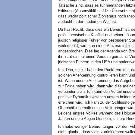
Tatsache sind, dass es für niemanden letzte
Erlösung (Auserwähltheit? Die Übersetzerin)
dass weder politischer Zionismus noch theo
Zuflucht in der modernen Welt ist.
Du hast Recht, dass dies ein Bereich ist, d
palästinensischen Konflikt und seiner Lösu
jüdisch religiöser Führer von besonderer Sta
weiterdenkt, wie man einen Prozess initiier
angesprochen. Dies lag der Agenda von Brei
ihr nicht einmal einen Versuch gemacht. Viel
jüdischen Führern in den USA und anderswo 
Ich, Dan, selbst habe den Punkt erreicht, da
solchen Anerkennung kontrollieren kann und
ist. Wenn unsere Anerkennung das Aufgeben
zur Folge haben wird, dann wird dies meiner
verbunden sein. Ich kann den Vorteil unser
positive Dynamik zwischen unsern beiden Vö
erreichen wird. Ich kam zu der Schlussfol
Offenheit innerhalb deines Volk bringen wir
Leidens unsres Volkes während des Holocaus
Jahren unsere Augen blendete, unsere Herze
Ich habe weniger Befürchtungen vor den Fo
nicht glaube, dass viele zurückkehren wolle