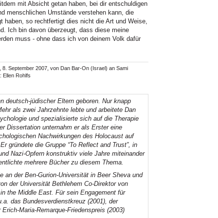
tdem mit Absicht getan haben, bei dir entschuldigen
nd menschlichen Umstände verstehen kann, die
t haben, so rechtfertigt dies nicht die Art und Weise,
d. Ich bin davon überzeugt, dass diese meine
erden muss - ohne dass ich von deinem Volk dafür
, 8. September 2007, von Dan Bar-On (Israel) an Sami
 Ellen Rohlfs
n deutsch-jüdischer Eltern geboren. Nur knapp
hr als zwei Jahrzehnte lebte und arbeitete Dan
chologie und spezialisierte sich auf die Therapie
 Dissertation unternahm er als Erster eine
ychologischen Nachwirkungen des Holocaust auf
Er gründete die Gruppe “To Reflect and Trust”, in
d Nazi-Opfern konstruktiv viele Jahre miteinander
fentlichte mehrere Bücher zu diesem Thema.
ie an der Ben-Gurion-Universität in Beer Sheva und
 der Universität Bethlehem Co-Direktor von
in the Middle East. Für sein Engagement für
.a. das Bundesverdienstkreuz (2001), der
r Erich-Maria-Remarque-Friedenspreis (2003)