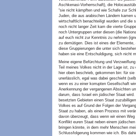
Aschkenasi-Vorherrschaft), die Holocaustübe
“sie nicht kämpften und wie Schafe zur Schl
Juden, die aus arabischen Ländern kamen u
wirtschaftlich benachteiligt wurden und die
noch nicht langer Zeit kam die vierte Grupp
noch Untergruppen unter diesen (die Nationa
auf euch nicht zur Kenntnis zu nehmen (igno
zu demütigen. Dies ist eines der Elemente,
diese Gruppierungen die unter sich besteh
haben sie eine Entschuldigung, sich nicht 
Meine eigene Befürchtung und Verzweiflung
Teil meines Volkes nicht in der Lage ist, z
hier oben beschrieb, gekommen bin: für sie 
unerlässlich, egal was dabei geschieht (se
wenn es zu einer korrupten Gesellschaft wir
Anerkennung der vergangenen Absichten und
darum, dass Israel ein jüdischer Staat wird. 
besetzten Gebieten einen Staat zuzubilligen.
Volkes es auf Grund der Folgen der Vergange
Staat zu haben, als einen Prozess mit ver
davon überzeugt, dass wenn wir einen Weg 
Konflikt euren Staat neben einem jüdischen
bringen könnte, in dem mehr Menschen mein
Schlussfolgerung kommen wie ich. Bis dahin