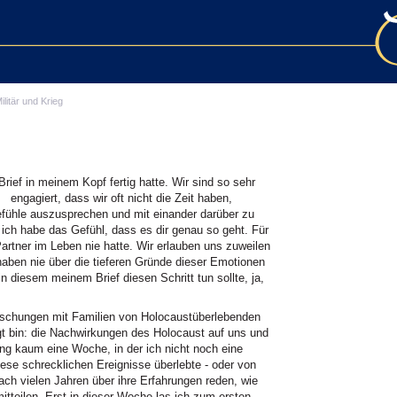
ilitär und Krieg
Brief in meinem Kopf fertig hatte. Wir sind so sehr
E
engagiert, dass wir oft nicht die Zeit haben,
fühle auszusprechen und mit einander darüber zu
 ich habe das Gefühl, dass es dir genau so geht. Für
Partner im Leben nie hatte. Wir erlauben uns zuweilen
haben nie über die tieferen Gründe dieser Emotionen
n diesem meinem Brief diesen Schritt tun sollte, ja,
rschungen mit Familien von Holocaustüberlebenden
 bin: die Nachwirkungen des Holocaust auf uns und
ging kaum eine Woche, in der ich nicht noch eine
se schrecklichen Ereignisse überlebte - oder von
h vielen Jahren über ihre Erfahrungen reden, wie
itteilen. Erst in dieser Woche las ich zum ersten