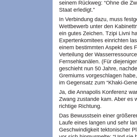
seinem Rückweg: “Ohne die Zwei
Staat erledigt.”
In Verbindung dazu, muss festge
Wettbewerb unter den Kabinettmi
ein gutes Zeichen. Tzipi Livni h
Expertenkomitees einrichten las
einem bestimmten Aspekt des Fr
Verteilung der Wasserressource
Fernsehkanälen. (Für diejenige
geschieht nun 50 Jahre, nachde
Gremiums vorgeschlagen habe, 
im Gegensatz zum “Khaki-Genera
Ja, die Annapolis Konferenz war 
Zwang zustande kam. Aber es wa
richtige Richtung.
Das Bewusstsein einer größere
Laufe eines langen und sehr la
Geschwindigkeit tektonischer Pla
vor sich hinmurmelte: “Und sie 