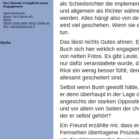
als Schiedsrichter die Impleme
Ihre Spende ermöglicht unser
Engagement
und allgemein als Richter wäh
Spendenkonto:
werden. Alles hängt also von de
Bank: GLS Bank eG
IBAN:
DE36 4306 0967 8023 3348 00
wird viel geschehen. Wenn sie es
BIC: GENODEM1GLS
tun.
Das lässt nichts Gutes ahnen. 
Suche
Buch sich hier wirklich engagie
von netten Fotos. Es gibt Leute
nur dafür veranstaltete wurde, 
Rice ein wenig besser fühlt, d
allesamt gescheitert sind.
Selbst wenn Bush gewollt hätte,
er denn überhaupt in der Lage d
angesichts der starken Oppositi
und vor allem von Seiten der chri
der er selbst gehört?
Ein Freund erzählte mir, dass 
Fernsehen übertragene Prozeder