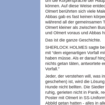
um die Körpersprache der Haup
können. Auf diese Weise entdeck
Olmert berührten sich viele M
Abbas gab es fast keinen körpe
während all der gemeinsamen T
Olmert kleiner als zwischen Bu
und Olmert voraus und Abbas hi
Das ist die ganze Geschichte.
SHERLOCK HOLMES sagte bei ei
mit “dem eigenartigen Vorfall m
haben müsse. Als er darauf hin
nichts getan täten, antwortete e
Vorfall.”
Jeder, der verstehen will, was 
geschehen) ist, wird die Lösung
Hunde nicht bellten. Die Siedler
ruhig, gerieten nicht in Panik, re
Poster mit Olmert in SS-Uniform
Abbild getan hatten - alles in a