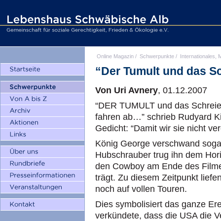
Online Magazin
/
Schwerpunkte
/
Internationales, M
“Der Tumult und das S
Von Uri Avnery
, 01.12.2007
“DER TUMULT und das Schreien 
fahren ab…” schrieb Rudyard Ki
Gedicht: “Damit wir sie nicht v
König George verschwand sogar
Hubschrauber trug ihn dem Hori
den Cowboy am Ende des Filme
trägt. Zu diesem Zeitpunkt lief
noch auf vollen Touren.
Dies symbolisiert das ganze Er
verkündete, dass die USA die V