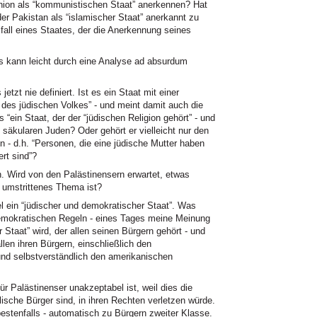
union als “kommunistischen Staat” anerkennen? Hat
oder Pakistan als “islamischer Staat” anerkannt zu
all eines Staates, der die Anerkennung seines
es kann leicht durch eine Analyse ad absurdum
etzt nie definiert. Ist es ein Staat mit einer
t des jüdischen Volkes” - und meint damit auch die
“ein Staat, der der “jüdischen Religion gehört” - und
 säkularen Juden? Oder gehört er vielleicht nur den
- d.h. “Personen, die eine jüdische Mutter haben
ert sind”?
n. Wird von den Palästinensern erwartet, etwas
n umstrittenes Thema ist?
ael ein “jüdischer und demokratischer Staat”. Was
demokratischen Regeln - eines Tages meine Meinung
 Staat” wird, der allen seinen Bürgern gehört - und
llen ihren Bürgern, einschließlich den
nd selbstverständlich den amerikanischen
ür Palästinenser unakzeptabel ist, weil dies die
elische Bürger sind, in ihren Rechten verletzen würde.
 bestenfalls - automatisch zu Bürgern zweiter Klasse.