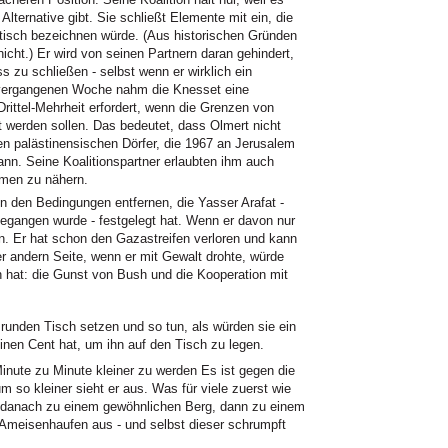
lternative gibt. Sie schließt Elemente mit ein, die
tisch bezeichnen würde. (Aus historischen Gründen
nicht.) Er wird von seinen Partnern daran gehindert,
 zu schließen - selbst wenn er wirklich ein
 vergangenen Woche nahm die Knesset eine
rittel-Mehrheit erfordert, wenn die Grenzen von
 werden sollen. Das bedeutet, dass Olmert nicht
n palästinensischen Dörfer, die 1967 an Jerusalem
nn. Seine Koalitionspartner erlaubten ihm auch
emen zu nähern.
 den Bedingungen entfernen, die Yasser Arafat -
egangen wurde - festgelegt hat. Wenn er davon nur
en. Er hat schon den Gazastreifen verloren und kann
er andern Seite, wenn er mit Gewalt drohte, würde
n hat: die Gunst von Bush und die Kooperation mit
 runden Tisch setzen und so tun, als würden sie ein
inen Cent hat, um ihn auf den Tisch zu legen.
te zu Minute kleiner zu werden Es ist gegen die
m so kleiner sieht er aus. Was für viele zuerst wie
e danach zu einem gewöhnlichen Berg, dann zu einem
n Ameisenhaufen aus - und selbst dieser schrumpft