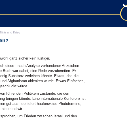
ilitär und Krieg
men?
ohl ganz sicher kein lustiger.
auch diese - nach Analyse vorhandener Anzeichen -
e Bush war dabei, eine Rede vorzubereiten. Er
enig Substanz verleihen könnte. Etwas, das die
 und Afghanistan ablenken würde. Etwas Einfaches,
geschluckt würde.
von führenden Politikern zustande, die den
ang bringen könnte. Eine internationale Konferenz ist
en gut aus, sie liefert haufenweise Phototermine,
 also sind wir.
esprochen, um Frieden zwischen Israel und den