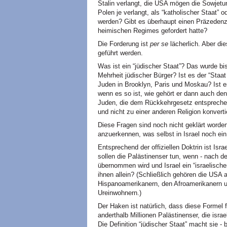
Stalin verlangt, die USA mögen die Sowjet
Polen je verlangt, als “katholischer Staat” 
werden? Gibt es überhaupt einen Präzedenzf
heimischen Regimes gefordert hatte?
Die Forderung ist
per se
lächerlich. Aber di
geführt werden.
Was ist ein “jüdischer Staat”? Das wurde bis j
Mehrheit jüdischer Bürger? Ist es der “Staa
Juden in Brooklyn, Paris und Moskau? Ist es 
wenn es so ist, wie gehört er dann auch den
Juden, die dem Rückkehrgesetz entsprechen 
und nicht zu einer anderen Religion konverti
Diese Fragen sind noch nicht geklärt worde
anzuerkennen, was selbst in Israel noch ei
Entsprechend der offiziellen Doktrin ist Isr
sollen die Palästinenser tun, wenn - nach 
übernommen wird und Israel ein “israelischer
ihnen allein? (Schließlich gehören die USA a
Hispanoamerikanern, den Afroamerikanern u
Ureinwohnern.)
Der Haken ist natürlich, dass diese Formel f
anderthalb Millionen Palästinenser, die isra
Die Definition “jüdischer Staat” macht sie -