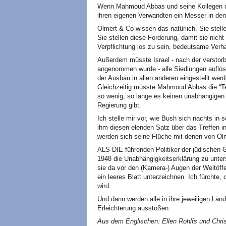
Wenn Mahmoud Abbas und seine Kollegen d
ihren eigenen Verwandten ein Messer in de
Olmert & Co wissen das natürlich. Sie stelle
Sie stellen diese Forderung, damit sie nich
Verpflichtung los zu sein, bedeutsame Verh
Außerdem müsste Israel - nach der verstorb
angenommen wurde - alle Siedlungen auflös
der Ausbau in allen anderen eingestellt werde
Gleichzeitig müsste Mahmoud Abbas die “Ter
so wenig, so lange es keinen unabhängigen 
Regierung gibt.
Ich stelle mir vor, wie Bush sich nachts in 
ihm diesen elenden Satz über das Treffen 
werden sich seine Flüche mit denen von Ol
ALS DIE führenden Politiker der jüdischen 
1948 die Unabhängigkeitserklärung zu unter
sie da vor den (Kamera-) Augen der Weltöff
ein leeres Blatt unterzeichnen. Ich fürchte
wird.
Und dann werden alle in ihre jeweiligen Län
Erleichterung ausstoßen.
Aus dem Englischen: Ellen Rohlfs und Chris