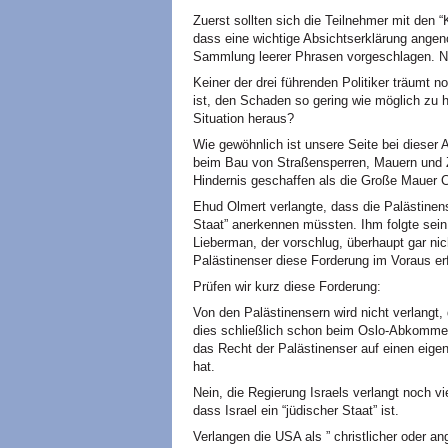
Zuerst sollten sich die Teilnehmer mit den
dass eine wichtige Absichtserklärung ange
Sammlung leerer Phrasen vorgeschlagen. Nun
Keiner der drei führenden Politiker träumt 
ist, den Schaden so gering wie möglich zu 
Situation heraus?
Wie gewöhnlich ist unsere Seite bei dieser A
beim Bau von Straßensperren, Mauern und 
Hindernis geschaffen als die Große Mauer 
Ehud Olmert verlangte, dass die Palästinens
Staat” anerkennen müssten. Ihm folgte sein K
Lieberman, der vorschlug, überhaupt gar nic
Palästinenser diese Forderung im Voraus erf
Prüfen wir kurz diese Forderung:
Von den Palästinensern wird nicht verlangt,
dies schließlich schon beim Oslo-Abkommen 
das Recht der Palästinenser auf einen eige
hat.
Nein, die Regierung Israels verlangt noch v
dass Israel ein “jüdischer Staat” ist.
Verlangen die USA als ” christlicher oder a