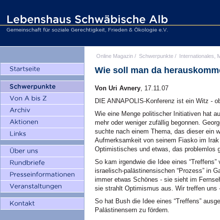
Online Magazin
/
Schwerpunkte
/
Internationales, M
Wie soll man da herauskom
Von Uri Avnery
, 17.11.07
DIE ANNAPOLIS-Konferenz ist ein Witz - obw
Wie eine Menge politischer Initiativen hat 
mehr oder weniger zufällig begonnen. Georg
suchte nach einem Thema, das dieser ein w
Aufmerksamkeit von seinem Fiasko im Irak
Optimistisches und etwas, das problemlos 
So kam irgendwie die Idee eines “Treffens” 
israelisch-palästinensischen “Prozess” in G
immer etwas Schönes - sie sieht im Fernseh
sie strahlt Optimismus aus. Wir treffen uns -
So hat Bush die Idee eines “Treffens” ausg
Palästinensern zu fördern.