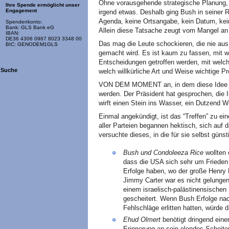
Ohne vorausgehende strategische Planung, 
Ihre Spende ermöglicht unser
Engagement
irgend etwas. Deshalb ging Bush in seiner Re
Agenda, keine Ortsangabe, kein Datum, keine
Spendenkonto:
Bank: GLS Bank eG
Allein diese Tatsache zeugt vom Mangel an
IBAN:
DE36 4306 0967 8023 3348 00
Das mag die Leute schockieren, die nie aus
BIC: GENODEM1GLS
gemacht wird. Es ist kaum zu fassen, mit wel
Entscheidungen getroffen werden, mit welche
Suche
welch willkürliche Art und Weise wichtige 
VON DEM MOMENT an, in dem diese Idee ge
werden. Der Präsident hat gesprochen, die In
wirft einen Stein ins Wasser, ein Dutzend W
Einmal angekündigt, ist das “Treffen” zu e
aller Parteien begannen hektisch, sich auf d
versuchte dieses, in die für sie selbst güns
Bush und Condoleeza Rice
wollten 
dass die USA sich sehr um Frieden
Erfolge haben, wo der große Henry 
Jimmy Carter war es nicht gelungen
einem israelisch-palästinensischen
gescheitert. Wenn Bush Erfolge nac
Fehlschläge erlitten hatten, würde 
Ehud Olmert
benötigt dringend eine
Erinnerung an sein elendes Scheiter