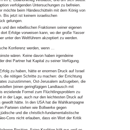
ption verfolgenden Untersuchungen zu befreien.
 er möchte beim Händeschütteln mit dem König von
. Bis jetzt ist keinem israelischen
ück gelungen.
und den rebellischen Fraktionen seiner eigenen
dort Erfolge vorweisen kann, wo der große Yasser
tner unter den Weltführern akzeptiert zu werden.
rische Konferenz werden, wenn …
inste wären. Keine davon haben irgendeine
r drei Partner hat Kapital zu seiner Verfügung.
Erfolg zu haben, hätte er enormen Druck auf Israel
 die nötigen Schritte zu machen: der Errichtung
aates zuzustimmen, Ost-Jerusalem aufzugeben, die
stellen (einen geringfügigen Landtausch mit
is erzielende Formel zum Flüchtlingsproblem zu
ht in der Lage, auch nur den leichtesten Druck auf
s gewollt hätte. In den USA hat die Wahlkampagne
en Parteien stehen wie Bollwerke gegen
 jüdische und die christlich-fundamentalistische
o-Cons nicht erlauben, dass ein Wort der Kritik
cheren Position. Seine Koalition hält nur, weil es