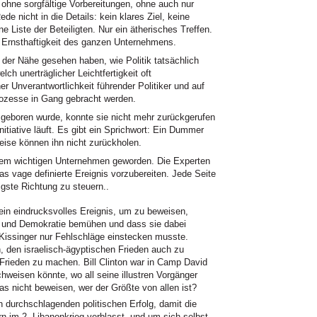
ohne sorgfältige Vorbereitungen, ohne auch nur
de nicht in die Details: kein klares Ziel, keine
 Liste der Beteiligten. Nur ein ätherisches Treffen.
 Ernsthaftigkeit des ganzen Unternehmens.
 der Nähe gesehen haben, wie Politik tatsächlich
ch unerträglicher Leichtfertigkeit oft
r Unverantwortlichkeit führender Politiker und auf
Prozesse in Gang gebracht werden.
boren wurde, konnte sie nicht mehr zurückgerufen
itiative läuft. Es gibt ein Sprichwort: Ein Dummer
eise können ihn nicht zurückholen.
inem wichtigen Unternehmen geworden. Die Experten
as vage definierte Ereignis vorzubereiten. Jede Seite
tigste Richtung zu steuern..
ein eindrucksvolles Ereignis, um zu beweisen,
 und Demokratie bemühen und dass sie dabei
Kissinger nur Fehlschläge einstecken musste.
, den israelisch-ägyptischen Frieden auch zu
 Frieden zu machen. Bill Clinton war in Camp David
hweisen könnte, wo all seine illustren Vorgänger
das nicht beweisen, wer der Größte von allen ist?
n durchschlagenden politischen Erfolg, damit die
n im 2. Libanonkrieg verblasst, und um sich selbst