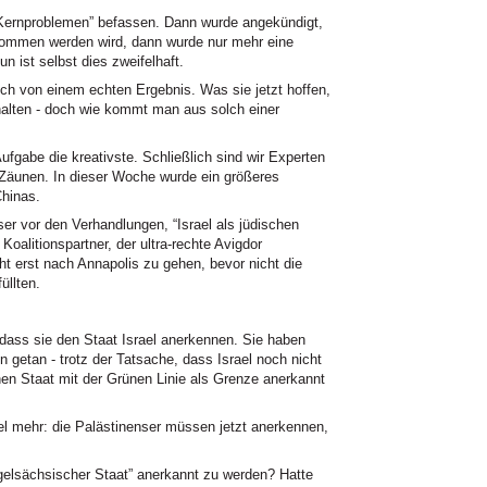
 “Kernproblemen” befassen. Dann wurde angekündigt,
nommen werden wird, dann wurde nur mehr eine
 ist selbst dies zweifelhaft.
noch von einem echten Ergebnis. Was sie jetzt hoffen,
halten - doch wie kommt man aus solch einer
ufgabe die kreativste. Schließlich sind wir Experten
Zäunen. In dieser Woche wurde ein größeres
Chinas.
er vor den Verhandlungen, “Israel als jüdischen
oalitionspartner, der ultra-rechte Avigdor
ht erst nach Annapolis zu gehen, bevor nicht die
üllten.
 dass sie den Staat Israel anerkennen. Sie haben
getan - trotz der Tatsache, dass Israel noch nicht
nen Staat mit der Grünen Linie als Grenze anerkannt
iel mehr: die Palästinenser müssen jetzt anerkennen,
ngelsächsischer Staat” anerkannt zu werden? Hatte