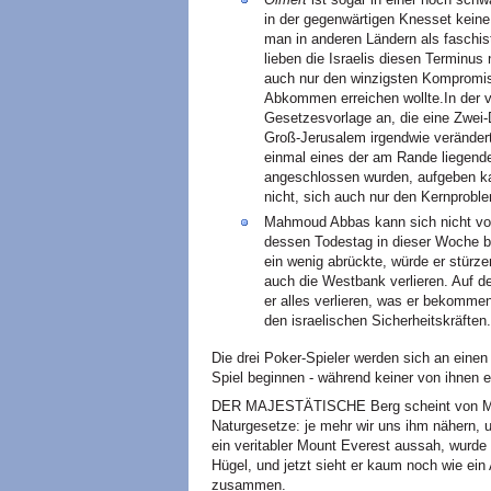
in der gegenwärtigen Knesset keine A
man in anderen Ländern als faschis
lieben die Israelis diesen Terminus 
auch nur den winzigsten Kompromiss
Abkommen erreichen wollte.In der
Gesetzesvorlage an, die eine Zwei-D
Groß-Jerusalem irgendwie verändert
einmal eines der am Rande liegende
angeschlossen wurden, aufgeben ka
nicht, sich auch nur den Kernprobl
Mahmoud Abbas kann sich nicht von
dessen Todestag in dieser Woche b
ein wenig abrückte, würde er stürz
auch die Westbank verlieren. Auf d
er alles verlieren, was er bekomme
den israelischen Sicherheitskräften.
Die drei Poker-Spieler werden sich an einen
Spiel beginnen - während keiner von ihnen e
DER MAJESTÄTISCHE Berg scheint von Minu
Naturgesetze: je mehr wir uns ihm nähern, u
ein veritabler Mount Everest aussah, wurd
Hügel, und jetzt sieht er kaum noch wie ei
zusammen.