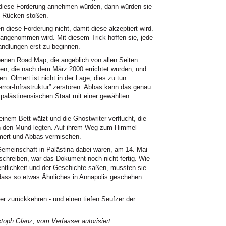
iese Forderung annehmen würden, dann würden sie
n Rücken stoßen.
n diese Forderung nicht, damit diese akzeptiert wird.
t angenommen wird. Mit diesem Trick hoffen sie, jede
andlungen erst zu beginnen.
enen Road Map, die angeblich von allen Seiten
en, die nach dem März 2000 errichtet wurden, und
n. Olmert ist nicht in der Lage, dies zu tun.
ror-Infrastruktur” zerstören. Abbas kann das genau
palästinensischen Staat mit einer gewählten
seinem Bett wälzt und die Ghostwriter verflucht, die
in den Mund legten. Auf ihrem Weg zum Himmel
mert und Abbas vermischen.
Gemeinschaft in Palästina dabei waren, am 14. Mai
schreiben, war das Dokument noch nicht fertig. Wie
entlichkeit und der Geschichte saßen, mussten sie
, dass so etwas Ähnliches in Annapolis geschehen
der zurückkehren - und einen tiefen Seufzer der
toph Glanz; vom Verfasser autorisiert