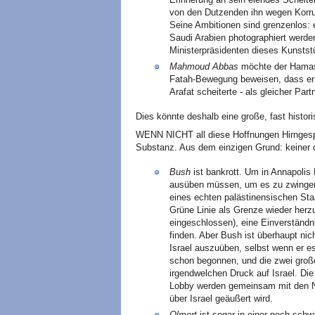
von den Dutzenden ihn wegen Korru
Seine Ambitionen sind grenzenlos:
Saudi Arabien photographiert werden
Ministerpräsidenten dieses Kunstst
Mahmoud Abbas
möchte der Hamas 
Fatah-Bewegung beweisen, dass er 
Arafat scheiterte - als gleicher Par
Dies könnte deshalb eine große, fast histo
WENN NICHT all diese Hoffnungen Hirngesp
Substanz. Aus dem einzigen Grund: keiner de
Bush
ist bankrott. Um in Annapolis 
ausüben müssen, um es zu zwingen,
eines echten palästinensischen St
Grüne Linie als Grenze wieder herzu
eingeschlossen), eine Einverständn
finden. Aber Bush ist überhaupt nic
Israel auszuüben, selbst wenn er e
schon begonnen, und die zwei groß
irgendwelchen Druck auf Israel. Die
Lobby werden gemeinsam mit den Ne
über Israel geäußert wird.
Olmert
ist sogar in einer noch schwä