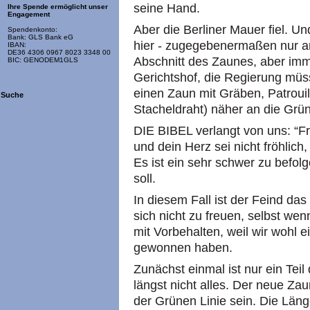
seine Hand.
Ihre Spende ermöglicht unser
Engagement
Aber die Berliner Mauer fiel. U
Spendenkonto:
Bank: GLS Bank eG
hier - zugegebenermaßen nur an 
IBAN:
DE36 4306 0967 8023 3348 00
Abschnitt des Zaunes, aber imm
BIC: GENODEM1GLS
Gerichtshof, die Regierung müs
einen Zaun mit Gräben, Patroui
Suche
Stacheldraht) näher an die Grün
DIE BIBEL verlangt von uns: “Fre
und dein Herz sei nicht fröhlich
Es ist ein sehr schwer zu bef
soll.
In diesem Fall ist der Feind das
sich nicht zu freuen, selbst wen
mit Vorbehalten, weil wir wohl 
gewonnen haben.
Zunächst einmal ist nur ein Teil
längst nicht alles. Der neue Za
der Grünen Linie sein. Die Län