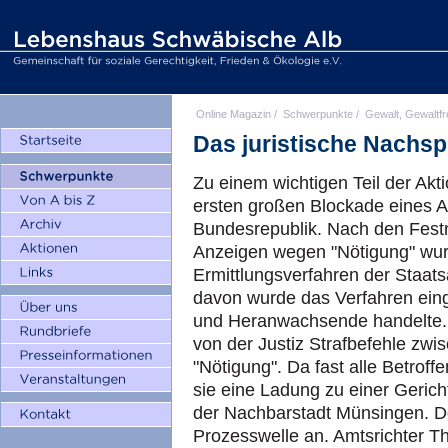
Online Magazin
/
Schwerpunkte
/
Gewalt, Gewaltfr
Das juristische Nachsp
Zu einem wichtigen Teil der Akt
ersten großen Blockade eines A
Bundesrepublik. Nach den Fest
Anzeigen wegen "Nötigung" wu
Ermittlungsverfahren der Staat
davon wurde das Verfahren einge
und Heranwachsende handelte
von der Justiz Strafbefehle zw
"Nötigung". Da fast alle Betrof
sie eine Ladung zu einer Geric
der Nachbarstadt Münsingen. Do
Prozesswelle an. Amtsrichter T