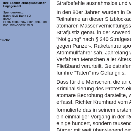
Strafbefehle ausnahmslos und ve
Ihre Spende ermöglicht unser
Engagement
In den 80er Jahren wurden in D
Spendenkonto:
Bank: GLS Bank eG
Teilnahme an dieser Sitzblockad
IBAN:
DE36 4306 0967 8023 3348 00
atomaren Massenvernichtungsstel
BIC: GENODEM1GLS
Strafjustiz genau in der Anwend
"Nötigung" nach § 240 Strafges
Suche
gegen Panzer-, Raketentransport
Atommüllfahrer sah. Jahrelang 
Verfahren Menschen aller Alter
Fließband verurteilt. Geldstrafe
für ihre "Taten" ins Gefängnis.
Dass für die Menschen, die an 
Kriminalisierung des Protests e
atomare Bedrohung darstellte, 
erfasst. Richter Krumhard vom
formulierte das in seinem erste
ein einmaliger Vorgang in der R
einige hundert, sondern tausend
Bürger mit weit überwiegend ge