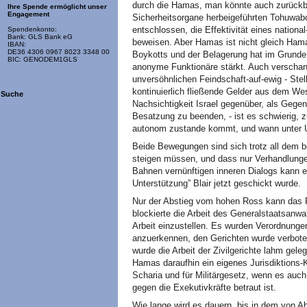
durch die Hamas, man könnte auch zurückbl
Ihre Spende ermöglicht unser
Engagement
Sicherheitsorgane herbeigeführten Tohuwabo
entschlossen, die Effektivität eines nation
Spendenkonto:
Bank: GLS Bank eG
beweisen. Aber Hamas ist nicht gleich Hamas
IBAN:
DE36 4306 0967 8023 3348 00
Boykotts und der Belagerung hat im Grunde 
BIC: GENODEM1GLS
anonyme Funktionäre stärkt. Auch verscha
unversöhnlichen Feindschaft-auf-ewig - St
kontinuierlich fließende Gelder aus dem Wes
Suche
Nachsichtigkeit Israel gegenüber, als Gegenl
Besatzung zu beenden, - ist es schwierig, 
autonom zustande kommt, und wann unter U
Beide Bewegungen sind sich trotz all dem 
steigen müssen, und dass nur Verhandlungen
Bahnen vernünftigen inneren Dialogs kann eb
Unterstützung” Blair jetzt geschickt wurde.
Nur der Abstieg vom hohen Ross kann das 
blockierte die Arbeit des Generalstaatsanwal
Arbeit einzustellen. Es wurden Verordnunge
anzuerkennen, den Gerichten wurde verboten
wurde die Arbeit der Zivilgerichte lahm gel
Hamas daraufhin ein eigenes Jurisdiktions-
Scharia und für Militärgesetz, wenn es auc
gegen die Exekutivkräfte betraut ist.
Wie lange wird es dauern, bis in dem von 