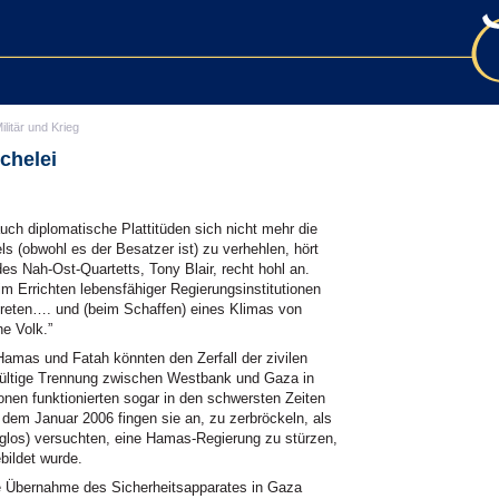
ilitär und Krieg
chelei
uch diplomatische Plattitüden sich nicht mehr die
 (obwohl es der Besatzer ist) zu verhehlen, hört
s Nah-Ost-Quartetts, Tony Blair, recht hohl an.
eim Errichten lebensfähiger Regierungsinstitutionen
ertreten…. und (beim Schaffen) eines Klimas von
e Volk.”
Hamas und Fatah könnten den Zerfall der zivilen
dgültige Trennung zwischen Westbank und Gaza in
tionen funktionierten sogar in den schwersten Zeiten
h dem Januar 2006 fingen sie an, zu zerbröckeln, als
olglos) versuchten, eine Hamas-Regierung zu stürzen,
bildet wurde.
le Übernahme des Sicherheitsapparates in Gaza