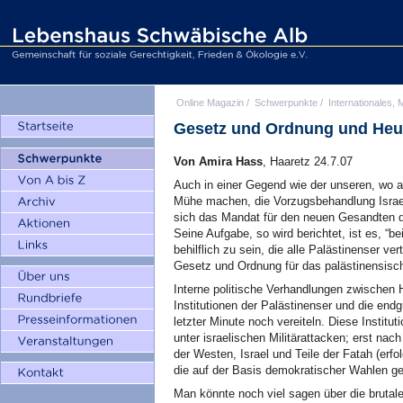
Online Magazin
/
Schwerpunkte
/
Internationales, M
Gesetz und Ordnung und Heu
Von Amira Hass
, Haaretz 24.7.07
Auch in einer Gegend wie der unseren, wo a
Mühe machen, die Vorzugsbehandlung Israels
sich das Mandat für den neuen Gesandten de
Seine Aufgabe, so wird berichtet, ist es, “b
behilflich zu sein, die alle Palästinenser v
Gesetz und Ordnung für das palästinensisch
Interne politische Verhandlungen zwischen 
Institutionen der Palästinenser und die en
letzter Minute noch vereiteln. Diese Institu
unter israelischen Militärattacken; erst nac
der Westen, Israel und Teile der Fatah (erf
die auf der Basis demokratischer Wahlen ge
Man könnte noch viel sagen über die bruta