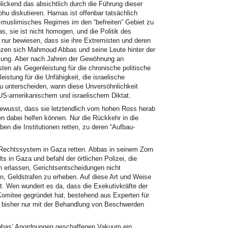
ickend das absichtlich durch die Führung dieser
hu diskutieren. Hamas ist offenbar tatsächlich
al-muslimisches Regimes im den “befreiten” Gebiet zu
, sie ist nicht homogen, und die Politik des
nur bewiesen, dass sie ihre Extremisten und deren
nzen sich Mahmoud Abbas und seine Leute hinter der
ellung. Aber nach Jahren der Gewöhnung an
ten als Gegenleistung für die chronische politische
eistung für die Unfähigkeit, die israelische
zu unterscheiden, wann diese Unversöhnlichkeit
S-amerikanischem und israelischem Diktat.
bewusst, dass sie letztendlich vom hohen Ross herab
 dabei helfen können. Nur die Rückkehr in die
en die Institutionen retten, zu deren “Aufbau-
Rechtssystem in Gaza retten. Abbas in seinem Zorn
ts in Gaza und befahl der örtlichen Polizei, die
n erlassen, Gerichtsentscheidungen nicht
, Geldstrafen zu erheben. Auf diese Art und Weise
egt. Wen wundert es da, dass die Exekutivkräfte der
Komitee gegründet hat, bestehend aus Experten für
h bisher nur mit der Behandlung von Beschwerden
Abbas’ Anordnungen geschaffenen Vakuum ein