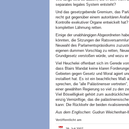
separates legales System entsteht?
Und das gesetzgebende Gremium, das Parlame
recht gut gegenüber einem autoritären Arafa
Kontrolle exekutiver Organe entwickelt ha
kompletten Lähmung retten.
Einige der unabhängigen Abgeordneten haben
könnten, die Sitzungen der Ratsversammlun
Neuwahl des Parlamentspräsidiums zuzusti
eigenen dummen Vorschlag zu retten, Neuw
Grundgesetz verstoßen würde, und wozu er i
Viel Heuchelei offenbart sich im Gerede vo
dass Blairs Mandat keine klaren Forderungen
Gebieten gegen Gesetz und Moral agiert und
installiert hat. Es ist ein beachtliches Maß
sprechen, die “alle Palästinenser vertreten”
einer gewählten Regierung so viel zu den z
Viel Böswilligkeit gehört zum ausdrücklich
einzig Vernünftige, das die palästinensische
kann: Die Rückkehr der beiden rivalisieren
Aus dem Englischen: Gudrun Weichenhan-
Veröffentlicht am
29. Juli 2007