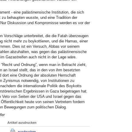
nt - eine palästinensische Institution, die sich
t zu behaupten wusste, und eine Tradition der
t? Nur Diskussion und Kompromisse werden es vor der
 Vorschläge unterbreitet, die die Fatah überzeugen
g nicht mehr zu boykottieren, und die Hamas, einer
mmen. Dies ist ein Versuch, Abbas vor seinem
ahlen abzuhalten, was gegen das palästinensische
m Gazastreifen auch nicht in der Lage wäre.
n “Recht und Ordnung”, wenn man in Betracht zieht,
 an Israel stellt, das in den von ihm besetzten
 dort eine Ordnung der absoluten Herrschaft
 an Zynismus notwendig, von Institutionen zu
, nachdem die internationale Politik des Boykotts
erstörerischen Ergebnissen in Gaza beigetragen hat.
en Veto von Seiten der USA und Israel gegen das
 Öffentlichkeit heute von seinen Vertretern fordern
den Bewegungen zum politischen Dialog.
Mer
Artikel ausdrucken
ausdrucken