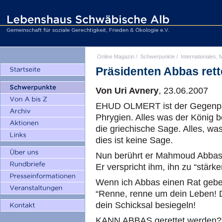
Online Magazin
/
Schwerpunkte
/
Internationales, M
Präsidenten Abbas ret
Von Uri Avnery
, 23.06.2007
EHUD OLMERT ist der Gegenpa
Phrygien. Alles was der König b
die griechische Sage. Alles, was
dies ist keine Sage.
Nun berührt er Mahmoud Abbas. 
Er verspricht ihm, ihn zu “stärken
Wenn ich Abbas einen Rat geben
“Renne, renne um dein Leben! 
dein Schicksal besiegeln!
KANN ABBAS gerettet werden? I