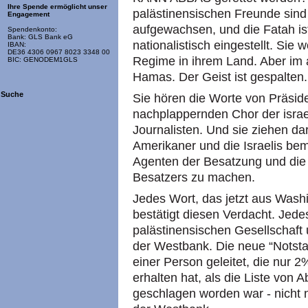
Ihre Spende ermöglicht unser
palästinensischen Freunde sind 
Engagement
aufgewachsen, und die Fatah ist
Spendenkonto:
Bank: GLS Bank eG
nationalistisch eingestellt. Sie w
IBAN:
DE36 4306 0967 8023 3348 00
Regime in ihrem Land. Aber im ak
BIC: GENODEM1GLS
Hamas. Der Geist ist gespalten
Suche
Sie hören die Worte von Präsi
nachplappernden Chor der israel
Journalisten. Und sie ziehen da
Amerikaner und die Israelis be
Agenten der Besatzung und die
Besatzers zu machen.
Jedes Wort, das jetzt aus Was
bestätigt diesen Verdacht. Jedes
palästinensischen Gesellschaft
der Westbank. Die neue “Notsta
einer Person geleitet, die nur 
erhalten hat, als die Liste von
geschlagen worden war - nicht 