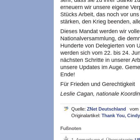
sehr, dass sie zu ihrer Stärke z
erneuern wir unsere eigene Verp
Stücks Arbeit, das noch vor un
stärken, den Krieg beenden, all
Dieses Mandat werden wir voller
Nationalversammlung, die demnäc
Hunderte von Delegierten von
werden sich vom 22. bis 24. Jun
nächsten Schritte in unserer Arb
unsere Updates im Auge. Gemei
Ende!
Für Frieden und Gerechtigkeit
Leslie Cagan, nationale Koordi
Quelle:
ZNet Deutschland
vom 0
Originalartikel:
Thank You, Cind
Fußnoten
1.
Anmerkung d. Übersetzerin:
U