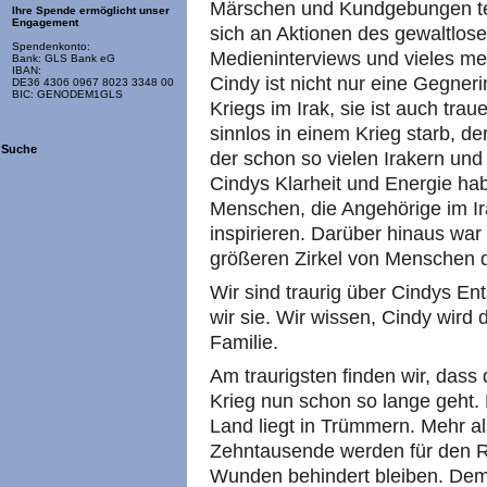
Märschen und Kundgebungen teil
Ihre Spende ermöglicht unser
Engagement
sich an Aktionen des gewaltlose
Spendenkonto:
Medieninterviews und vieles meh
Bank: GLS Bank eG
IBAN:
Cindy ist nicht nur eine Gegne
DE36 4306 0967 8023 3348 00
BIC: GENODEM1GLS
Kriegs im Irak, sie ist auch tra
sinnlos in einem Krieg starb, der
Suche
der schon so vielen Irakern un
Cindys Klarheit und Energie ha
Menschen, die Angehörige im Ira
inspirieren. Darüber hinaus war 
größeren Zirkel von Menschen 
Wir sind traurig über Cindys Ent
wir sie. Wir wissen, Cindy wird d
Familie.
Am traurigsten finden wir, dass 
Krieg nun schon so lange geht. 
Land liegt in Trümmern. Mehr al
Zehntausende werden für den Re
Wunden behindert bleiben. De