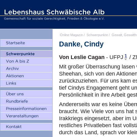
Online Magazin
/
Schwerpunkte
/
Gewalt, Gewaltfr
Danke, Cindy
1
Von Leslie Cagan
- UFPJ
/ Z
Mit großer Überraschung lasen 
Sheehan, sich von den Aktione
zurückzuziehen. Für uns kam es
tief Cindys Engagement geht und
Persönlichkeit in ihre Arbeit ges
Andererseits war es keine Übe
braucht. Wie Viele von uns hat s
Irakkriegs eingesetzt, aber im 
restliches Privatleben fast volls
durch das Land, sprach vor kl