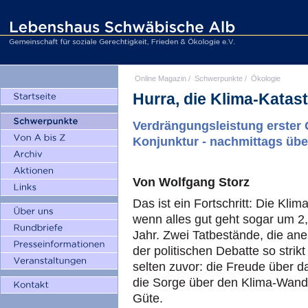
Online Magazin
/
Schwerpunkte
/
Ökologie
Hurra, die Klima-Katas
Verdrängungsleistung erster G
Konjunktur - nachmittags üb
Von Wolfgang Storz
Das ist ein Fortschritt: Die Kl
wenn alles gut geht sogar um 2
Jahr. Zwei Tatbestände, die ane
der politischen Debatte so strik
selten zuvor: die Freude über 
die Sorge über den Klima-Wande
Güte.