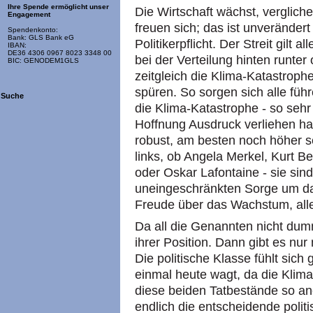
Ihre Spende ermöglicht unser
Die Wirtschaft wächst, vergliche
Engagement
freuen sich; das ist unverändert
Spendenkonto:
Bank: GLS Bank eG
Politikerpflicht. Der Streit gilt 
IBAN:
DE36 4306 0967 8023 3348 00
bei der Verteilung hinten runter
BIC: GENODEM1GLS
zeitgleich die Klima-Katastrophe
spüren. So sorgen sich alle füh
Suche
die Klima-Katastrophe - so sehr
Hoffnung Ausdruck verliehen h
robust, am besten noch höher s
links, ob Angela Merkel, Kurt 
oder Oskar Lafontaine - sie sind
uneingeschränkten Sorge um da
Freude über das Wachstum, alle
Da all die Genannten nicht dumm
ihrer Position. Dann gibt es nur
Die politische Klasse fühlt sich
einmal heute wagt, da die Klim
diese beiden Tatbestände so an
endlich die entscheidende poli