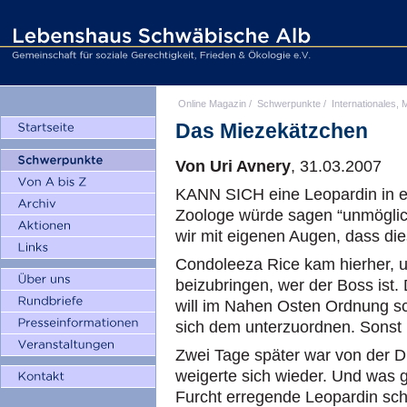
Online Magazin
/
Schwerpunkte
/
Internationales, M
Das Miezekätzchen
Von Uri Avnery
, 31.03.2007
KANN SICH eine Leopardin in e
Zoologe würde sagen “unmöglich
wir mit eigenen Augen, dass dies
Condoleeza Rice kam hierher, u
beizubringen, wer der Boss ist.
will im Nahen Osten Ordnung sc
sich dem unterzuordnen. Sonst
Zwei Tage später war von der D
weigerte sich wieder. Und was 
Furcht erregende Leopardin sc