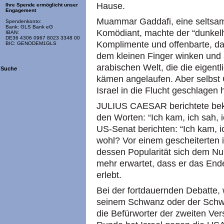
Hause.
Ihre Spende ermöglicht unser
Engagement
Muammar Gaddafi, eine seltsam
Spendenkonto:
Bank: GLS Bank eG
Komödiant, machte der “dunkel
IBAN:
DE36 4306 0967 8023 3348 00
Komplimente und offenbarte, da
BIC: GENODEM1GLS
dem kleinen Finger winken und a
arabischen Welt, die die eigentl
Suche
kämen angelaufen. Aber selbst G
Israel in die Flucht geschlagen h
JULIUS CAESAR berichtete bek
den Worten: “Ich kam, ich sah,
US-Senat berichten: “Ich kam, ic
wohl? Vor einem gescheiterten i
dessen Popularität sich dem N
mehr erwartet, dass er das Ende
erlebt.
Bei der fortdauernden Debatte,
seinem Schwanz oder der Schw
die Befürworter der zweiten Ver