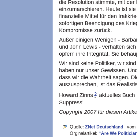
die Resolution stimmte, mit der 
einzumarschieren. Heute ist sie
finanzielle Mittel für den Irakkri
sofortigen Beendigung des Krieg
Kompromisse zurück.
Außer einigen Wenigen - Barba
und John Lewis - verhalten sich 
opfern ihre Integrität. Sie beha
Wir sind keine Politiker, wir si
haben nur unser Gewissen. Und
dass wir die Wahrheit sagen. Di
auszusprechen, ist das Realisti
2
Howard Zinns
aktuelles Buch
Suppress’.
Copyright 2007 für diesen Artike
Quelle:
ZNet Deutschland
vom 2
Orginalartikel:
“Are We Politicia