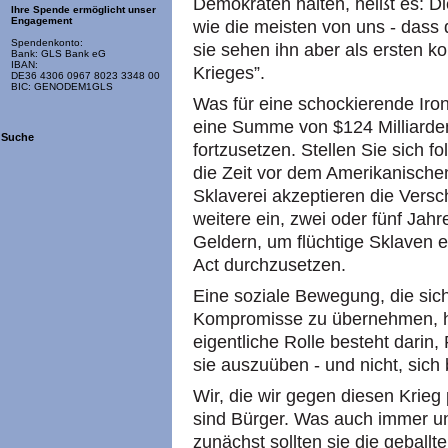
Demokraten halten, heißt es: D
Ihre Spende ermöglicht unser
Engagement
wie die meisten von uns - dass d
Spendenkonto:
sie sehen ihn aber als ersten k
Bank: GLS Bank eG
IBAN:
Krieges”.
DE36 4306 0967 8023 3348 00
BIC: GENODEM1GLS
Was für eine schockierende Iro
eine Summe von $124 Milliarde
Suche
fortzusetzen. Stellen Sie sich f
die Zeit vor dem Amerikanische
Sklaverei akzeptieren die Vers
weitere ein, zwei oder fünf Jahr
Geldern, um flüchtige Sklaven 
Act durchzusetzen.
Eine soziale Bewegung, die sich 
Kompromisse zu übernehmen, hat
eigentliche Rolle besteht darin,
sie auszuüben - und nicht, sich
Wir, die wir gegen diesen Krieg p
sind Bürger. Was auch immer unse
zunächst sollten sie die geball