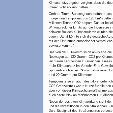
Klimaschutzvorgaben zeigten, dass die deut
immer nicht erkannt hätten.
Gerhard Timm, Bundesgeschäftsführer des
morgen ein Tempolimit von 120 km/h gelten,
Millionen Tonnen CO2 erspart. Das ist beilei
Wirkung solcher Limits auf die Ingenieure i
schwere Boliden zu konstruieren würden sie
bauen. Damit könnte sich die deutsche Autoi
mit der Einführung europäischer Verbrauch
sowieso kommt.”
Das von der EU-Kommission anvisierte Ziel, 
Neuwagen auf 130 Gramm CO2 pro Kilometer 
leichteren Fahrzeugen zu erreichen. Dieses 
mehr Klimaschutz im Verkehr. Eine Gewich
Spritverbrauch eines Pkw um etwa einen L
rund 20 Gramm pro Kilometer.
Tempolimits seien auch deshalb erforderli
CO2-Grenzwerte zwar in Kürze für alle neu
aber von dieser Klimaschutzmaßnahme aus
auch ältere Pkw an Maßnahmen zur Minderun
Neben der positiven Klimawirkung sieht de
und die Investitionen in den Straßenbau. G
Durchlässigkeit des Straßennetzes verbess