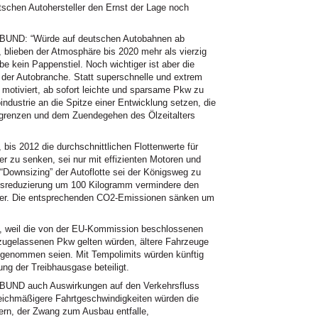
schen Autohersteller den Ernst der Lage noch
 BUND: “Würde auf deutschen Autobahnen ab
 blieben der Atmosphäre bis 2020 mehr als vierzig
be kein Pappenstiel. Noch wichtiger ist aber die
n der Autobranche. Statt superschnelle und extrem
 motiviert, ab sofort leichte und sparsame Pkw zu
ndustrie an die Spitze einer Entwicklung setzen, die
sgrenzen und dem Zuendegehen des Ölzeitalters
bis 2012 die durchschnittlichen Flottenwerte für
zu senken, sei nur mit effizienten Motoren und
“Downsizing” der Autoflotte sei der Königsweg zu
tsreduzierung um 100 Kilogramm vermindere den
iter. Die entsprechenden CO2-Emissionen sänken um
ch, weil die von der EU-Kommission beschlossenen
 zugelassenen Pkw gelten würden, ältere Fahrzeuge
genommen seien. Mit Tempolimits würden künftig
g der Treibhausgase beteiligt.
r BUND auch Auswirkungen auf den Verkehrsfluss
leichmäßigere Fahrtgeschwindigkeiten würden die
ern, der Zwang zum Ausbau entfalle,