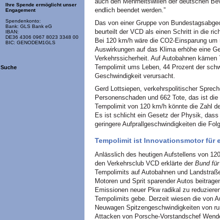
auch den Mehrheitswillen der deutschen Be
Ihre Spende ermöglicht unser
endlich beendet werden.”
Engagement
Spendenkonto:
Das von einer Gruppe von Bundestagsabgeo
Bank: GLS Bank eG
beurteilt der VCD als einen Schritt in die r
IBAN:
DE36 4306 0967 8023 3348 00
Bei 120 km/h wäre die CO2-Einsparung um 5
BIC: GENODEM1GLS
Auswirkungen auf das Klima erhöhe eine G
Verkehrssicherheit. Auf Autobahnen kämen 
Tempolimit ums Leben, 44 Prozent der schw
Suche
Geschwindigkeit verursacht.
Gerd Lottsiepen, verkehrspolitischer Sprech
Personenschaden und 662 Tote, das ist die 
Tempolimit von 120 km/h könnte die Zahl de
Es ist schlicht ein Gesetz der Physik, dass
geringere Aufprallgeschwindigkeiten die Fol
Tempolimit ist Innovationsmotor für e
Anlässlich des heutigen Aufstellens von 1
den Verkehrsclub VCD erklärte der
Bund für
Tempolimits auf Autobahnen und Landstraßen
Motoren und Sprit sparender Autos beitragen
Emissionen neuer Pkw radikal zu reduzier
Tempolimits gebe. Derzeit wiesen die von
Neuwagen Spitzengeschwindigkeiten von run
Attacken von Porsche-Vorstandschef Wende