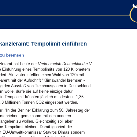
anzleramt: Tempolimit einführen
 zu bremsen
zleramt hat heute der
Verkehrsclub Deutschland e.V.
e Einführung eines Tempolimits von 120 Kilometern
ert. Aktivisten stellten einen Wald von 120km/h-
parent mit der Aufschrift “Klimawandel bremsen -
ung den Ausstoß von Treibhausgasen in Deutschland
n wolle, dürfe sie auf keine einzige dafür
n Tempolimit könnten jährlich mindestens 1,35
 3,3 Millionen Tonnen CO2 eingespart werden.
 “In der Berliner Erklärung zum 50. Jahrestag der
erschrieben, gemeinsam mit den anderen
ngehen zu wollen. Gleichzeitig soll aber
 Tempolimit bleiben. Damit ignoriert die
von EU-Umweltkommissar Stavros Dimas sondern