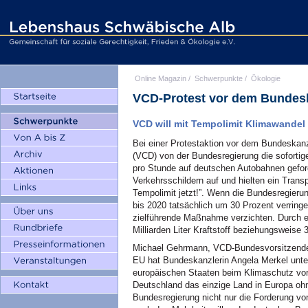
Online Magazin
/
Schwerpunkte
/
Ökologie
VCD-Protest vor dem Bundesk
VCD will mit Tempolimit Klimawandel
Bei einer Protestaktion vor dem Bundeskan
(VCD) von der Bundesregierung die sofortig
pro Stunde auf deutschen Autobahnen geford
Verkehrsschildern auf und hielten ein Trans
Tempolimit jetzt!”. Wenn die Bundesregier
bis 2020 tatsächlich um 30 Prozent verringer
zielführende Maßnahme verzichten. Durch ei
Milliarden Liter Kraftstoff beziehungsweise
Michael Gehrmann, VCD-Bundesvorsitzender:
EU hat Bundeskanzlerin Angela Merkel unt
europäischen Staaten beim Klimaschutz vora
Deutschland das einzige Land in Europa ohne
Bundesregierung nicht nur die Forderung 