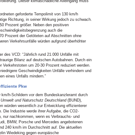
völkerung. Dieser klimaschädliche Alleingang muss
rdneten geforderte Tempolimit von 130 km/h
ichtige Richtung, in seiner Wirkung jedoch zu schwach.
0 Prozent größer. Neben den positiven
eschwindigkeitsbegrenzung auch die
70 Prozent der Getöteten auf Abschnitten ohne
eren Verkehrsunfälle würden aufgrund überhöhter
er des VCD: “Jährlich rund 21.000 Unfälle mit
traurige Bilanz auf deutschen Autobahnen. Durch ein
r Verkehrstoten um 20-30 Prozent reduziert werden.
 niedrigere Geschwindigkeiten Unfälle verhindern und
gen eines Unfalls mindern.”
ffiziente Pkw
20 km/h-Schildern vor dem Bundeskanzleramt durch
 Umwelt und Naturschutz Deutschland
(BUND),
 würden wesentlich zur Entwicklung effizienterer
. Die Industrie werde ihrer Aufgabe, die CO2-
en, nur nachkommen, wenn es Verbrauchs- und
 Audi, BMW, Porsche und Mercedes angebotenen
d 240 km/h im Durchschnitt auf. Die aktuellen
lin Wiedeking gegen europäische