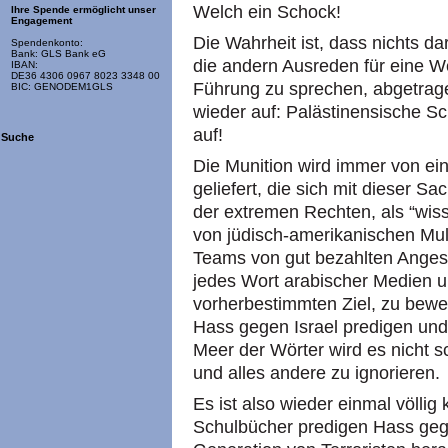
Welch ein Schock!
Ihre Spende ermöglicht unser
Engagement
Die Wahrheit ist, dass nichts da
Spendenkonto:
Bank: GLS Bank eG
die andern Ausreden für eine W
IBAN:
DE36 4306 0967 8023 3348 00
Führung zu sprechen, abgetragen
BIC: GENODEM1GLS
wieder auf: Palästinensische Sc
auf!
Suche
Die Munition wird immer von ein
geliefert, die sich mit dieser S
der extremen Rechten, als “wiss
von jüdisch-amerikanischen Mul
Teams von gut bezahlten Anges
jedes Wort arabischer Medien 
vorherbestimmten Ziel, zu bewei
Hass gegen Israel predigen un
Meer der Wörter wird es nicht s
und alles andere zu ignorieren.
Es ist also wieder einmal völlig 
Schulbücher predigen Hass gegen