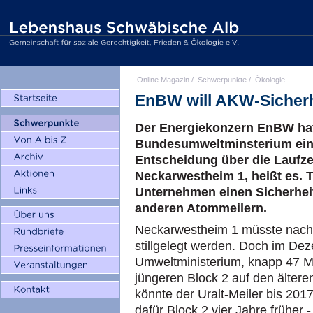
Online Magazin
/
Schwerpunkte
/
Ökologie
EnBW will AKW-Sicher
Der Energiekonzern EnBW ha
Bundesumweltminsterium eing
Entscheidung über die Laufz
Neckarwestheim 1, heißt es. T
Unternehmen einen Sicherheit
anderen Atommeilern.
Neckarwestheim 1 müsste nach
stillgelegt werden. Doch im D
Umweltministerium, knapp 47 Mi
jüngeren Block 2 auf den ältere
könnte der Uralt-Meiler bis 201
dafür Block 2 vier Jahre früher 