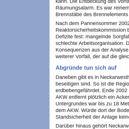
kann. Die Entdeckung des Vorfal
Räumungsalarm. Es war reinem 
Brennstäbe des Brennelements 
Nach dem Pannensommer 2002 s
Reaktorsicherheitskommission 
Defizite fest: mangelnde Sorgfal
schlechte Arbeitsorganisation. 
Konsequenzen aus der Analyse.
weiterer Vorfall, der auf die gl
Abgründe tun sich auf
Daneben gibt es in Neckarwesth
beseitigen sind. So ist die Reg
erdbebengefährdet. Ende 2002 s
AKW entfernt plötzlich ein Acke
Untergrundes war bis zu 18 Mete
dem AKW. Würde dort der Bode
Standsicherheit der Anlage kein
Darüber hinaus gehört Neckarw