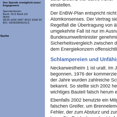
Ihre Spende ermöglicht unser
einstellen.
Engagement
Spendenkonto:
Der EnBW-Plan entspricht nic
Bank: GLS Bank eG
IBAN:
Atomkonsenses. Der Vertrag sie
DE36 4306 0967 8023 3348 00
BIC: GENODEM1GLS
Regelfall die Übertragung von ä
umgekehrte Fall ist nur im Aus
Suche
Bundesumweltminister genehmig
Sicherheitsvergleich zwischen d
dem Energiekonzern offensichtli
Schlampereien und Unfähi
Neckarwestheim 1 ist uralt. Im
begonnen, 1976 der kommerziel
der Jahre wurden zahlreiche S
bekannt. So stellte sich 2002 he
wichtiges Bauteil falsch herum
Ebenfalls 2002 benutzte ein Mi
falschen Greifer, um Brennele
Fehler, der zum Absturz und zu