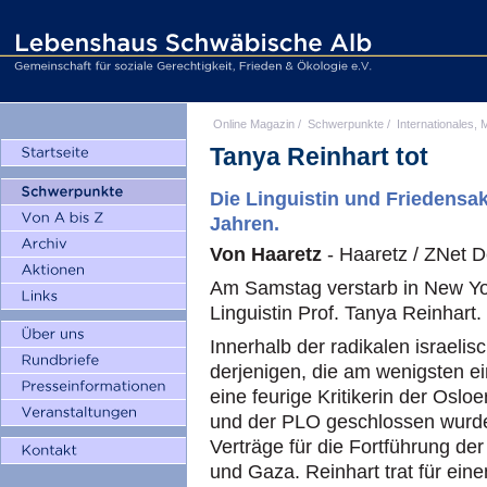
Online Magazin
/
Schwerpunkte
/
Internationales, M
Tanya Reinhart tot
Die Linguistin und Friedensakt
Jahren.
Von Haaretz
- Haaretz / ZNet 
Am Samstag verstarb in New York
Linguistin Prof. Tanya Reinhart.
Innerhalb der radikalen israelisc
derjenigen, die am wenigsten e
eine feurige Kritikerin der Osl
und der PLO geschlossen wurden
Verträge für die Fortführung de
und Gaza. Reinhart trat für ei