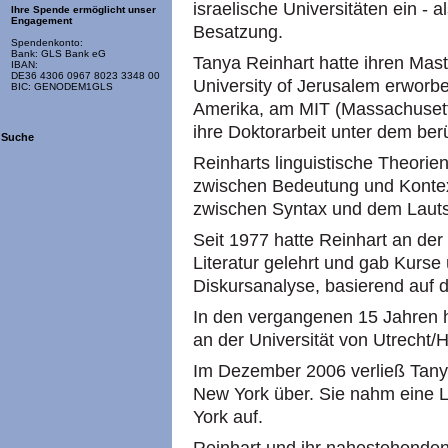
israelische Universitäten ein - 
Ihre Spende ermöglicht unser
Engagement
Besatzung.
Spendenkonto:
Bank: GLS Bank eG
Tanya Reinhart hatte ihren Mas
IBAN:
DE36 4306 0967 8023 3348 00
University of Jerusalem erworbe
BIC: GENODEM1GLS
Amerika, am MIT (Massachusetts
ihre Doktorarbeit unter dem b
Suche
Reinharts linguistische Theorie
zwischen Bedeutung und Kontext
zwischen Syntax und dem Laut
Seit 1977 hatte Reinhart an der 
Literatur gelehrt und gab Kurse
Diskursanalyse, basierend au
In den vergangenen 15 Jahren h
an der Universität von Utrecht/H
Im Dezember 2006 verließ Tanya
New York über. Sie nahm eine Le
York auf.