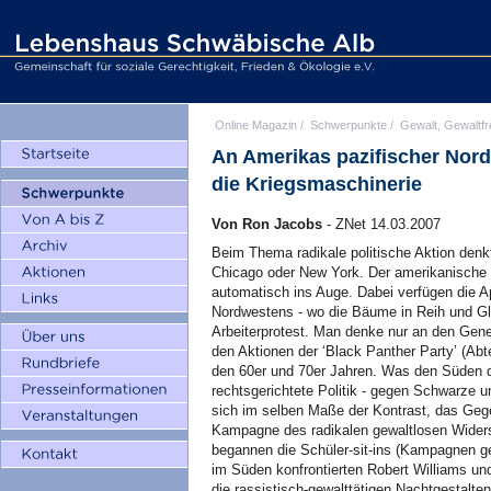
Online Magazin
/
Schwerpunkte
/
Gewalt, Gewaltfr
An Amerikas pazifischer Nor
die Kriegsmaschinerie
Von Ron Jacobs
- ZNet 14.03.2007
Beim Thema radikale politische Aktion den
Chicago oder New York. Der amerikanische
automatisch ins Auge. Dabei verfügen die 
Nordwestens - wo die Bäume in Reih und Gli
Arbeiterprotest. Man denke nur an den Gene
den Aktionen der ‘Black Panther Party’ (Abtei
den 60er und 70er Jahren. Was den Süden d
rechtsgerichtete Politik - gegen Schwarze u
sich im selben Maße der Kontrast, das Gegen
Kampagne des radikalen gewaltlosen Wide
begannen die Schüler-sit-ins (Kampagnen ge
im Süden konfrontierten Robert Williams un
die rassistisch-gewalttätigen Nachtgestalte