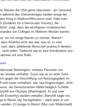
lere Westen der USA gerne übersehen - ein Umstand,
enn während des Vietnamkrieges fanden einige der
 den Krieg in Madison/Wisconsin statt. Oder man
S (Students for a Democratic Society); die
tion’ zeigt, dass die wichtigsten studentischen
erstandes von Colleges im Mittleren Westen kamen:
Iowa), um nur einige Namen zu nennen. Warum?
, dass Amerika nicht das war, was es zu sein
e sein, dass arbeitende Menschen praktisch denken,
, nicht reden. Vielleicht war es eine Kombination aus
Faktoren mit eine Rolle.
geht
ndesstaat Washington, mehrere Personen von
onen wurden verhaftet. Zuvor war es zu einer Serie
ich gegen die Verschiffung von Rüstungsgütern im
f und Leute verhaftete, war, laut Augenzeugen, nicht
esse, die Demonstranten hätten lediglich Schilder
Berryhill aus Olympia (Washington). Er und zwei
in Esworthy) wurden verhaftet. Berryhill sagte mir,
age to Resist.org’ hochgehalten “, dann wäre er von
 worden. (‘Courage to Resist’ [Mut zum Widerstand]