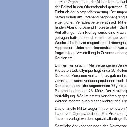
ist eine Organisation, die Militärdienstverwei
der Polizei in den Oberschenkel getroffen.
Einbruch der Morgendämmerung. Der ungewöh
hatten schon am Vorabend begonnen) hing 
eigentlichen Verladearbeiten erst nach Mit
fanden Abend für Abend Proteste statt. Bis 
Verhaftungen. Am Freitag wurde eine Frau ve
getragen hatte, in der dies nicht erlaubt wa
Woche. Die Polizei reagierte mit Tränengas,
Aggression. Unter den Demonstranten war au
fragwürdigen Verurteilung in Zusammenhang m
Kaution frei.
Erinnern wir uns: Im Mai vergangenen Jahr
Proteste statt. Olympia liegt circa 30 Meil
Dutzende Personen verhaftet, es gab mehrer
veranlasst, seine Verladeoperationen nach
Demonstranten - die sogenannten ‘Olympia 2
Prozess beginnt am 26. März. Der zuständige
Verteidigung. Wie im ersten Verfahren gege
Watada möchte auch dieser Richter das Th
Das offizielle Militär zögert mit einer klare
Hafen von Olympia seit den Mai-Protesten g
Tacoma verlegt wurden, spricht allerdings 
Sämtliche Antikriegsgruppen des Nordwesten