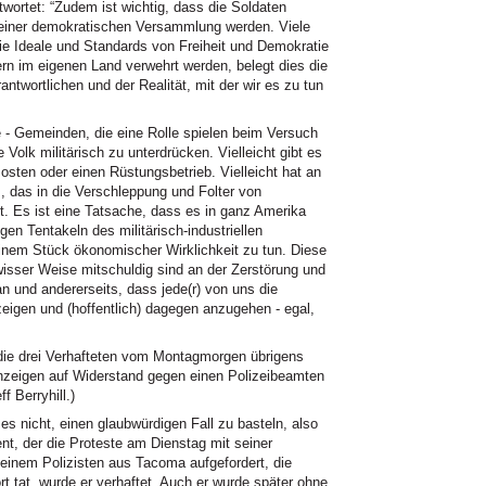
wortet: “Zudem ist wichtig, dass die Soldaten
 einer demokratischen Versammlung werden. Viele
m die Ideale und Standards von Freiheit und Demokratie
rn im eigenen Land verwehrt werden, belegt dies die
antwortlichen und der Realität, mit der wir es zu tun
ne - Gemeinden, die eine Rolle spielen beim Versuch
Volk militärisch zu unterdrücken. Vielleicht gibt es
Posten oder einen Rüstungsbetrieb. Vielleicht hat an
 das in die Verschleppung und Folter von
. Es ist eine Tatsache, dass es in ganz Amerika
gen Tentakeln des militärisch-industriellen
inem Stück ökonomischer Wirklichkeit zu tun. Diese
ewisser Weise mitschuldig sind an der Zerstörung und
n und andererseits, dass jede(r) von uns die
eigen und (hoffentlich) dagegen anzugehen - egal,
die drei Verhafteten vom Montagmorgen übrigens
Anzeigen auf Widerstand gegen einen Polizeibeamten
f Berryhill.)
s nicht, einen glaubwürdigen Fall zu basteln, also
dent, der die Proteste am Dienstag mit seiner
einem Polizisten aus Tacoma aufgefordert, die
rt tat, wurde er verhaftet. Auch er wurde später ohne