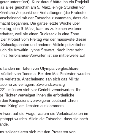
gerer unterstützt). Kurz darauf hätte ihn ein Projektil
 Das alles geschah am 5. März, einige Stunden vor
nliche Zeitpunkt der Verhaftungen (die Proteste
anscheinend mit der Tatsache zusammen, dass die
ternacht begannen. Die ganze letzte Woche über
Freitag, den 9. März, kam es zu keinen weiteren
rhaftet, weil sie einen Rucksack in eine Zone
r. Der Protest vom Freitag war der massivste dieser
 Schockgranaten und anderen Mitteln polizeilicher
ch die Anwältin Lynne Stewart. Nach ihrer sehr
it Terrorismus-Vorwürfen ist sie mittlerweile auf
es fanden im Hafen von Olympia vergleichbare
en südlich von Tacoma. Bei den Mai-Protesten wurden
e Verletzte. Anscheinend sah sich das Militär
 Tacoma zu verlagern. Zweiundzwanzig
2’ - müssen sich vor Gericht verantworten. Ihr
 Richter verweigert ihnen die erforderliche
n den Kriegsdienstverweigerer Leutnant Ehren
ema ‘Krieg’ am liebsten ausklammern.
n Antwort auf die Frage, warum die Verladearbeiten im
estoppt wurden. Allein die Tatsache, dass sie nach
Bände.
s solidarisieren sich mit den Protesten von