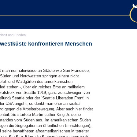
eiheit und Frieden
dwestküste konfrontieren Menschen
kt man normalerweise an Städte wie San Francisco,
 Süden und Nordwesten springen einem nicht
Apfel- und Waldgärten des amerikanischen
ed stehen -, über ein reiches Erbe an radikalem
ralstreik von Seattle 1919, ganz zu schweigen von
lung) Seattle oder der ‘Seattle Liberation Front’ in
er USA angeht, so denkt man eher an radikal
nd gegen die Arbeiterbewegung. Aber auch hier findet
teil. So startete Martin Luther King Jr. seine
rstandes vom Süden aus. Im amerikanischen Süden
gen die Segregation an öffentlichen Einrichtungen),
d seine bewaffneten afroamerikanischen Mitstreiter
n des Klu-Klux-Klan, die Klansmänner in ihren weiß-