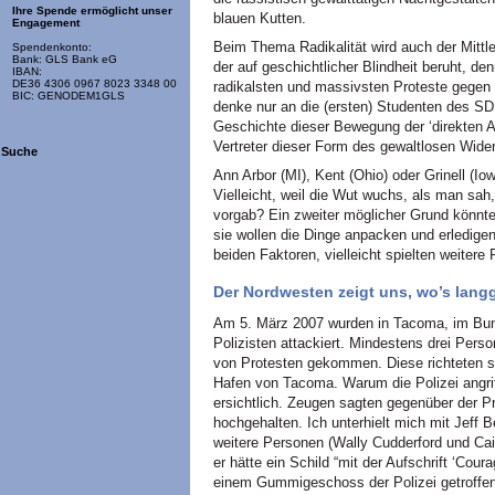
Ihre Spende ermöglicht unser
blauen Kutten.
Engagement
Beim Thema Radikalität wird auch der Mitt
Spendenkonto:
Bank: GLS Bank eG
der auf geschichtlicher Blindheit beruht, d
IBAN:
DE36 4306 0967 8023 3348 00
radikalsten und massivsten Proteste gegen
BIC: GENODEM1GLS
denke nur an die (ersten) Studenten des SD
Geschichte dieser Bewegung der ‘direkten Ak
Vertreter dieser Form des gewaltlosen Wid
Suche
Ann Arbor (MI), Kent (Ohio) oder Grinell (
Vielleicht, weil die Wut wuchs, als man sah
vorgab? Ein zweiter möglicher Grund könnt
sie wollen die Dinge anpacken und erledigen
beiden Faktoren, vielleicht spielten weitere 
Der Nordwesten zeigt uns, wo’s lang
Am 5. März 2007 wurden in Tacoma, im Bu
Polizisten attackiert. Mindestens drei Pers
von Protesten gekommen. Diese richteten s
Hafen von Tacoma. Warum die Polizei angrif
ersichtlich. Zeugen sagten gegenüber der Pr
hochgehalten. Ich unterhielt mich mit Jeff 
weitere Personen (Wally Cudderford und Caitl
er hätte ein Schild “mit der Aufschrift ‘Cour
einem Gummigeschoss der Polizei getroffen