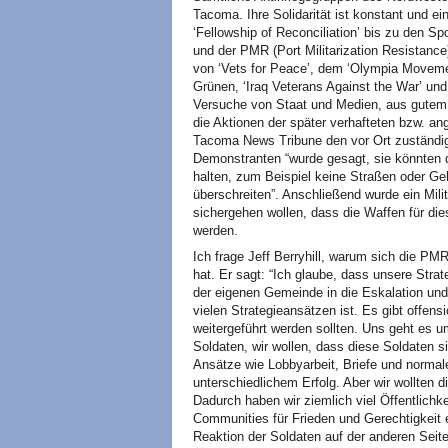
Tacoma. Ihre Solidarität ist konstant und ei
‘Fellowship of Reconciliation’ bis zu den 
und der PMR (Port Militarization Resistanc
von ‘Vets for Peace’, dem ‘Olympia Moveme
Grünen, ‘Iraq Veterans Against the War’ und 
Versuche von Staat und Medien, aus gutem 
die Aktionen der später verhafteten bzw. a
Tacoma News Tribune den vor Ort zuständige
Demonstranten “wurde gesagt, sie könnten d
halten, zum Beispiel keine Straßen oder Gehs
überschreiten”. Anschließend wurde ein Militä
sichergehen wollen, dass die Waffen für die
werden.
Ich frage Jeff Berryhill, warum sich die PMR 
hat. Er sagt: “Ich glaube, dass unsere Strat
der eigenen Gemeinde in die Eskalation und
vielen Strategieansätzen ist. Es gibt offensi
weitergeführt werden sollten. Uns geht es 
Soldaten, wir wollen, dass diese Soldaten si
Ansätze wie Lobbyarbeit, Briefe und norma
unterschiedlichem Erfolg. Aber wir wollten 
Dadurch haben wir ziemlich viel Öffentlichke
Communities für Frieden und Gerechtigkeit err
Reaktion der Soldaten auf der anderen Seite d