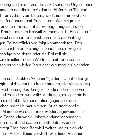
ndeutig und reicht von der pazifistischen Organisation
Sponsoren der direkten Aktion im Hafen von Tacoma
e). Die Aktion von Tacoma wird zudem unterstützt
nt for Justice and Peace’, den Washingtoner
anderen. Solidarität ist wichtig - angesichts der
Protest miesen Krawall zu machen. In Hinblick auf
ngeschossenen Demonstranten ließ die Zeitung
n Polizeioffizier wie folgt kommentieren: Den
emonstrieren, solange sie sich an die Regeln
teige blockieren oder die Polizeilinie
roffizieller mit den Worten zitiert, er habe nur
sen brutalen Krieg “so sicher wie möglich” verladen
an den ‘direkten Aktionen’ (in den Häfen) beteiligt
egie - sich darauf zu konzentrieren, die Verwicklung
 Fortführung des Krieges - zu beenden, eine von
chtlich andere wertvolle Methoden, die gleichfalls
um die direkte Demonstration gegenüber den
cher in der Heimat bleiben. Auch traditionelle
le Märsche werden immer wieder angewendet - mit
die Sache ein wenig unkonventioneller angehen.
it erreicht und das ernsthafte Interesse der
egt.” Ich frage Berryhill weiter, wie er sich die
er (Polizei-)Linie vorstellt, wie diese Reaktion