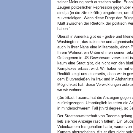
seiner Meinung nach aussehen sollte. Er ant
Zeugen polizeilicher Repression gegenüber
sind ja (in die Streitkräfte) eingetreten, u
zu verteidigen. Wenn diese Dinge den Bürge
Kluft zwischen der Rhetorik der politisch Ver
haben.”
Überall in Amerika gibt es - große und klei
Washingtons, das irakische und afghanische 
auch in Ihrer Nähe eine Militärbasis, einen 
Ihrem Wohnort ein Unternehmen seinen Sitz,
Gefangenen in US-Gewahrsam verwickelt ist
kaum eine Stadt gibt, die nicht von den bluti
Komplexes erfasst wird. Wir haben es mit e
Realität zeigt uns einerseits, dass wir in g
dem Blutvergießen im Irak und in Afghanista
Möglichkeit hat, diese Verwicklungen aufzuz
wo wir wohnen.
(Die Stadt Tacoma hat die Anzeigen gegen 
zurückgezogen. Ursprünglich lauteten die 
in minderschwerem Fall [third degree], so Jef
Der Staatsanwaltschaft von Tacoma gelang e
ließ sie “die Anzeige rasch fallen”. Ein Stu
Videokamera festgehalten hatte, wurde von 
Kamera abzuschalten. Als er dies nicht sofo