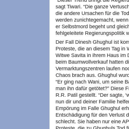
sagt Tiwari. “Die ganze Vertusc
die andere Ursachen für die Tod
werden zunichtegemacht, wenn ei
er Selbstmord begeht und gleich
fehlgeleitete Regierungspolitik w
Der Fall Dinesh Ghughul ist kompl
Proteste, die an diesem Tag in 
Witwe Savita in ihrem Haus im
beim Baumwollverkauf hatten di
Vermarktungszentren laufen noc
Chaos brach aus. Ghughul wurde 
“Er ging nach Wani, um seine 
man ihn dafür getötet?” Diese F
R.R. Patil gestellt. “Der sagte, ‘
nun dir und deiner Familie helfe
Empörung im Falle Ghughul erhie
Entschädigung für den Verlust 
schlecht. Sie haben nur eine APL
Proteste, die zu Ghughuls Tod f