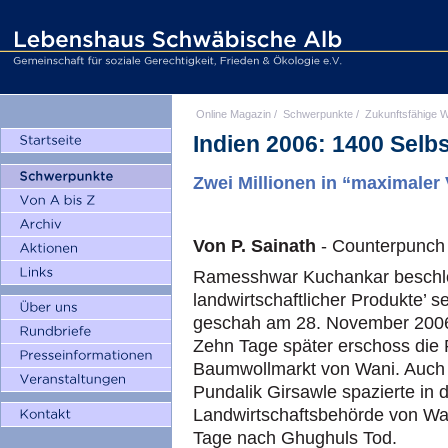
Online Magazin
/
Schwerpunkte
/
Zukunftsfähige W
Indien 2006: 1400 Selb
Zwei Millionen in “maximaler
Von P. Sainath
- Counterpunch
Ramesshwar Kuchankar beschlo
landwirtschaftlicher Produkte’ s
geschah am 28. November 2006 
Zehn Tage später erschoss die 
Baumwollmarkt von Wani. Auch di
Pundalik Girsawle spazierte in 
Landwirtschaftsbehörde von Wa
Tage nach Ghughuls Tod.