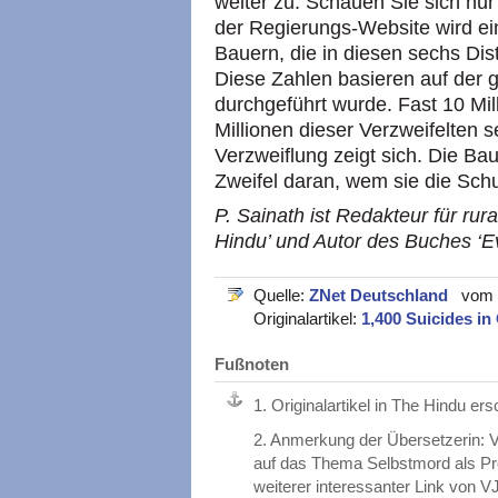
weiter zu. Schauen Sie sich nur
der Regierungs-Website wird ein
Bauern, die in diesen sechs Dist
Diese Zahlen basieren auf der g
durchgeführt wurde. Fast 10 Mil
Millionen dieser Verzweifelten s
Verzweiflung zeigt sich. Die Bau
Zweifel daran, wem sie die Sch
P. Sainath ist Redakteur für rur
Hindu’ und Autor des Buches ‘
Quelle:
ZNet Deutschland
vom 2
Originalartikel:
1,400 Suicides i
Fußnoten
1.
Originalartikel in The Hindu er
2.
Anmerkung der Übersetzerin: VJ
auf das Thema Selbstmord als Pr
weiterer interessanter Link von