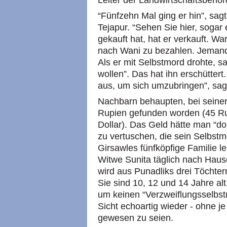
Leiter der Landwirtschaftsbehör
“Fünfzehn Mal ging er hin”, sagt
Tejapur. “Sehen Sie hier, sogar 
gekauft hat, hat er verkauft. 
nach Wani zu bezahlen. Jemand 
Als er mit Selbstmord drohte, 
wollen”. Das hat ihn erschütter
aus, um sich umzubringen”, sagt
Nachbarn behaupten, bei seiner
Rupien gefunden worden (45 Ru
Dollar). Das Geld hätte man “do
zu vertuschen, die sein Selbst
Girsawles fünfköpfige Familie l
Witwe Sunita täglich nach Hause b
wird aus Punadliks drei Töchter
Sie sind 10, 12 und 14 Jahre alt.
um keinen “Verzweiflungsselbst
Sicht echoartig wieder - ohne je
gewesen zu seien.