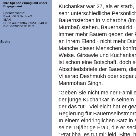
Ihre Spende ermöglicht unser
Kuchankar war 27, als er starb,
Engagement
sehr unterschiedliche Persönlich
Spendenkonto:
Bank: GLS Bank eG
Bauernsterben in Vidharbha (im
IBAN:
DE36 4306 0967 8023 3348 00
Mumbai) stehen. Bauernsuizid 
BIC: GENODEM1GLS
immer mehr Bauern geben der Re
an ihrem Elend - nicht mehr D
Suche
Manche dieser Menschen konfron
Weise. Girsawle und Kuchankar 
ist schon eine Botschaft, doch s
Abschiedsbriefe der Bauern, die 
Vilasrao Deshmukh oder sogar 
Manmohan Singh.
“Geben Sie nicht meiner Familie
der junge Kuchankar in seinem 
der das tut”. Vielleicht hat er 
Regierung für Bauernselbstmorde 
In einem eindringlichen Satz in
seine 19jährige Frau, die er se
“Pratibha, es tut mir leid. Bitte