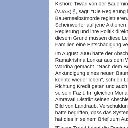
Kishore Tiwari von der Bauernin
2
(VJAS)
, sagt: “Die Regierung 
Bauernselbstmorde registrieren
Scheinwerfer auf jene Aktionen
Regierung und ihre Politik dire
diesem Grund müssen diese Leu
Familien eine Entschädigung ve
Im August 2006 hatte der Absc
Ramakrishna Lonkar aus dem Wa
Wardha gemacht. “Nach dem Be
Ankündigung eines neuen Baumwo
könnte wieder leben”, schrieb Lo
Richtung Kredit getan und auch n
so sein Fazit. Im gleichen Mon
Amravati-Distrikt seinen Abschie
Bild von Landraub, Verschuldu
hatte begriffen, dass das System
hat dies in seinem Brief zum Au
“Dieser Trend bringt die Regieru