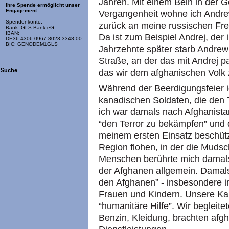
Jahren. Mit einem Bein in der 
Ihre Spende ermöglicht unser
Engagement
Vergangenheit wohne ich Andrew
Spendenkonto:
zurück an meine russischen Fre
Bank: GLS Bank eG
IBAN:
Da ist zum Beispiel Andrej, der
DE36 4306 0967 8023 3348 00
BIC: GENODEM1GLS
Jahrzehnte später starb Andre
Straße, an der das mit Andrej p
Suche
das wir dem afghanischen Volk 
Während der Beerdigungsfeier id
kanadischen Soldaten, die den
ich war damals nach Afghanistan
“den Terror zu bekämpfen” und d
meinem ersten Einsatz beschützt
Region flohen, in der die Mudsc
Menschen berührte mich damals 
der Afghanen allgemein. Damals 
den Afghanen” - insbesondere i
Frauen und Kindern. Unsere Kam
“humanitäre Hilfe”. Wir begleitet
Benzin, Kleidung, brachten afg